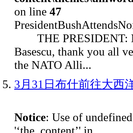
on line
47
PresidentBushAttendsNo
THE PRESIDENT: Mr. S
Basescu, thank you all v
the NATO Alli...
3月31日布什前往大西
Notice
: Use of undefined
'‘the_content’' in