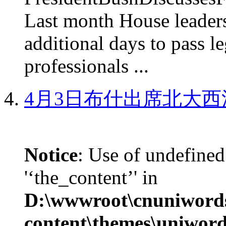
Last month House leaders
additional days to pass le
professionals ...
4月3日布什出席北大西
Notice
: Use of undefined
'‘the_content’' in
D:\wwwroot\cnuniword
content\themes\uniword