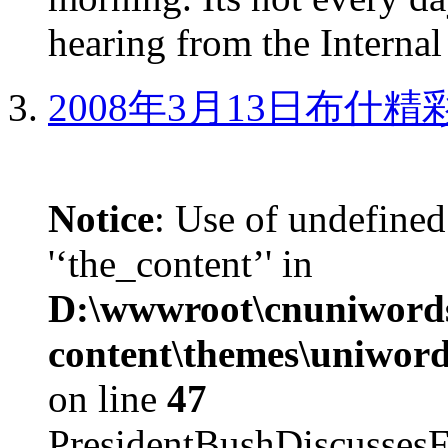
hearing from the Internal
2008年3月13日布什
Notice
: Use of undefined
'‘the_content’' in
D:\wwwroot\cnuniword
content\themes\uniword
on line
47
PresidentBushDiscus