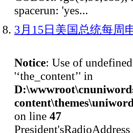
spacerun: 'yes...
3月15日美国总统每周
Notice
: Use of undefined
'‘the_content’' in
D:\wwwroot\cnuniword
content\themes\uniword
on line
47
President'sRadioAdd