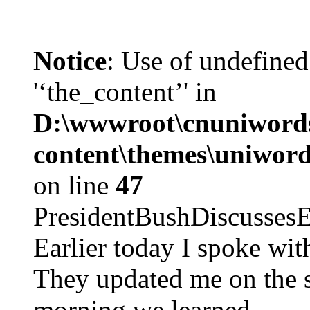
Notice
: Use of undefined
'‘the_content’' in
D:\wwwroot\cnuniword
content\themes\uniword
on line
47
PresidentBushDiscus
Earlier today I spoke w
They updated me on the s
morning we learned ...