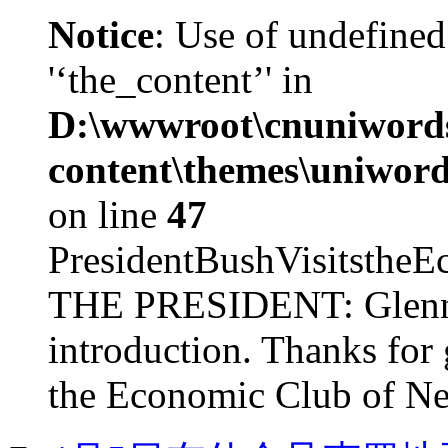
Notice
: Use of undefined
'‘the_content’' in
D:\wwwroot\cnuniword
content\themes\uniword
on line
47
PresidentBushVisits
THE PRESIDENT: Glenn, 
introduction. Thanks for 
the Economic Club of Ne