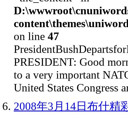
D:\wwwroot\cnuniword
content\themes\uniword
on line
47
PresidentBushDepar
PRESIDENT: Good mornin
to a very important NAT
United States Congress ar
2008年3月14日布什