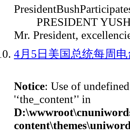
PresidentBushParticipat
PRESIDENT YUSHCHEN
Mr. President, excellencie
4月5日美国总统每周电
Notice
: Use of undefined
'‘the_content’' in
D:\wwwroot\cnuniword
content\themes\uniword