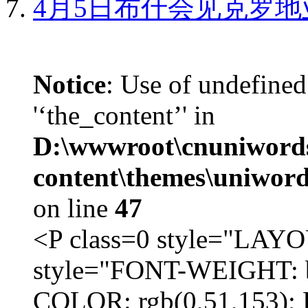
4月5日布什会见克罗地
Notice
: Use of undefined
'‘the_content’' in
D:\wwwroot\cnuniword
content\themes\uniword
on line
47
<P class=0 style="LA
style="FONT-WEIGHT: b
COLOR: rgb(0,51,153); 