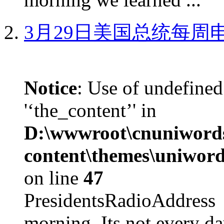
3月29日美国总统每周
Notice
: Use of undefined
'‘the_content’' in
D:\wwwroot\cnuniword
content\themes\uniword
on line
47
PresidentsRadioAddr
morning. Its not every d