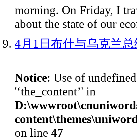
morning. On Friday, I tra
about the state of our eco
4月1日布什与乌克兰总
Notice
: Use of undefined
'‘the_content’' in
D:\wwwroot\cnuniword
content\themes\uniword
on line
47