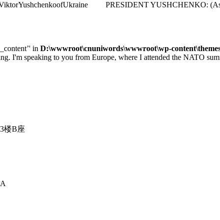
identViktorYushchenkoofUkraine PRESIDENT YUSHCHENKO: (As transla
e_content’' in
D:\wwwroot\cnuniwords\wwwroot\wp-content\themes\u
 speaking to you from Europe, where I attended the NATO summit 
3楼B座
A