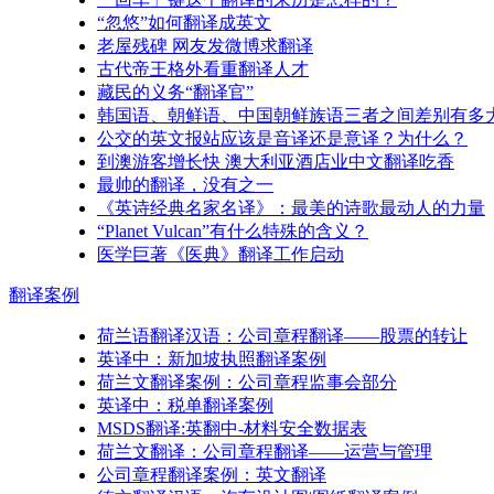
“忽悠”如何翻译成英文
老屋残碑 网友发微博求翻译
古代帝王格外看重翻译人才
藏民的义务“翻译官”
韩国语、朝鲜语、中国朝鲜族语三者之间差别有多
公交的英文报站应该是音译还是意译？为什么？
到澳游客增长快 澳大利亚酒店业中文翻译吃香
最帅的翻译，没有之一
《英诗经典名家名译》：最美的诗歌最动人的力量
“Planet Vulcan”有什么特殊的含义？
医学巨著《医典》翻译工作启动
翻译
案例
荷兰语翻译汉语：公司章程翻译——股票的转让
英译中：新加坡执照翻译案例
荷兰文翻译案例：公司章程监事会部分
英译中：税单翻译案例
MSDS翻译:英翻中-材料安全数据表
荷兰文翻译：公司章程翻译——运营与管理
公司章程翻译案例：英文翻译