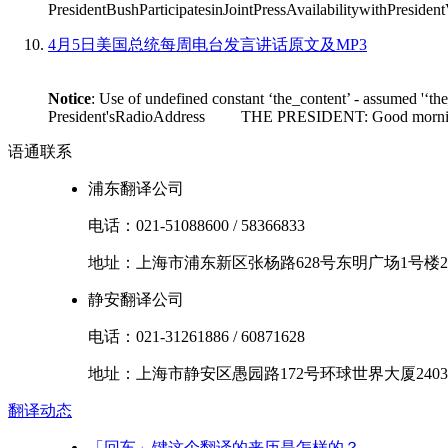
PresidentBushParticipatesinJointPressAvailabilitywithPres
4月5日美国总统每周电台发言讲话原文及MP3
Notice
: Use of undefined constant ‘the_content’ - assumed '‘th
President'sRadioAddress THE PRESIDENT: Good morning. I'm
语通
联系
浦东翻译公司
电话：
021-51088600
/
58366833
地址：
上海市
浦东新区
张杨路628号东明广场1号楼2
静安翻译公司
电话：
021-31261886
/
60871628
地址：
上海市
静安区
愚园路172号环球世界大厦2403
翻译
动态
「回车」键这个翻译的来历是怎样的？