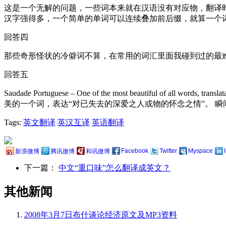
这是一个无解的问题，一些词本来就在汉语没有对应物，翻译时
汉字强得多，一个简单的单词可以连续叠加前后缀，就算一个
回答四
那些奇形怪状的冷僻词不算，在常用的词汇里面我碰到过的最难翻译的
回答五
Saudade Portuguese – One of the most beautiful of all words, tran
美的一个词，表达“对已失去的深爱之人或物的怀念之情”。 瞬
Tags:
英文翻译
英汉互译
英语翻译
Facebook
Twitter
Myspace
新浪微博
腾讯微博
和讯微博
下一篇：
中文“重口味”怎么翻译成英文？
其他新闻
2008年3月7日布什谈论经济原文及MP3资料