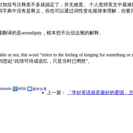
加括号注释差不多就搞定了，并无难度。 个人觉得英文中最难
词字典中没有是释义，你也可以通过词性变化规律来理解，但要
是serendipity，根本想不出信达雅的解释。
slatable or not, this word “refers to the feeling of longing for s
间想起“此情可待成追忆，只是当时已惘然”。
linkedin
MSN
邮件分享
上一篇：
「学好英语就是最好的爱国」