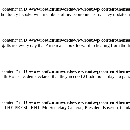
e_content’' in
D:\wwwroot\cnuniwords\wwwroot\wp-content\themes\u
ay I spoke with members of my economic team. They updated me on
e_content’' in
D:\wwwroot\cnuniwords\wwwroot\wp-content\themes\u
ot every day that Americans look forward to hearing from the Inte
e_content’' in
D:\wwwroot\cnuniwords\wwwroot\wp-content\themes\u
leaders declared that they needed 21 additional days to pass legisl
e_content’' in
D:\wwwroot\cnuniwords\wwwroot\wp-content\themes\u
 PRESIDENT: Mr. Secretary General, President Basescu, thank you 