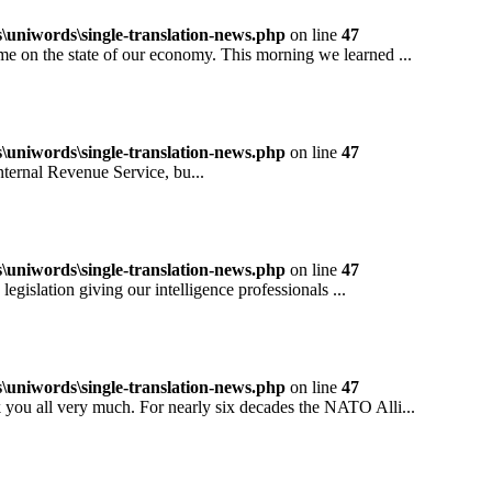
niwords\single-translation-news.php
on line
47
 the state of our economy. This morning we learned ...
niwords\single-translation-news.php
on line
47
rnal Revenue Service, bu...
niwords\single-translation-news.php
on line
47
ation giving our intelligence professionals ...
niwords\single-translation-news.php
on line
47
all very much. For nearly six decades the NATO Alli...