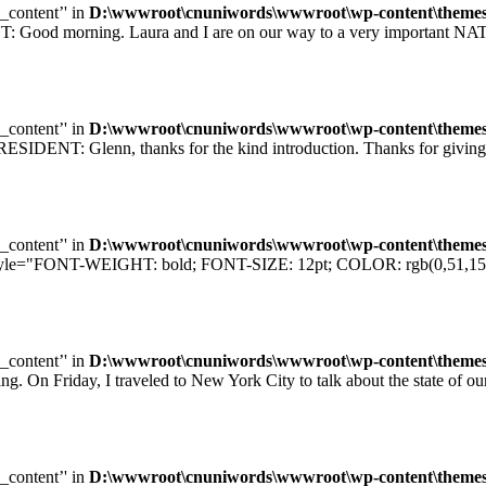
e_content’' in
D:\wwwroot\cnuniwords\wwwroot\wp-content\themes\u
orning. Laura and I are on our way to a very important NATO sum
e_content’' in
D:\wwwroot\cnuniwords\wwwroot\wp-content\themes\u
T: Glenn, thanks for the kind introduction. Thanks for giving me
e_content’' in
D:\wwwroot\cnuniwords\wwwroot\wp-content\themes\u
="FONT-WEIGHT: bold; FONT-SIZE: 12pt; COLOR: rgb(0,51,153); F
e_content’' in
D:\wwwroot\cnuniwords\wwwroot\wp-content\themes\u
iday, I traveled to New York City to talk about the state of our e
e_content’' in
D:\wwwroot\cnuniwords\wwwroot\wp-content\themes\u