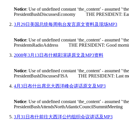
Notice
: Use of undefined constant ‘the_content’ - assumed '‘th
PresidentBushDiscussesEconomy THE PRESIDENT: Earlier tod
3月29日美国总统每周电台发言原文资料及现场MP3
Notice
: Use of undefined constant ‘the_content’ - assumed '‘th
PresidentsRadioAddress THE PRESIDENT: Good morning. Its n
2008年3月13日布什精彩演讲原文及MP3资料
Notice
: Use of undefined constant ‘the_content’ - assumed '‘th
PresidentBushDiscussesFISA THE PRESIDENT: Last month House 
4月3日布什出席北大西洋峰会讲话原文及MP3
Notice
: Use of undefined constant ‘the_content’ - assumed '‘th
PresidentBushAttendsNorthAtlanticCouncilSummitMeeting THE
3月31日布什前往大西洋公约组织会议讲话及MP3