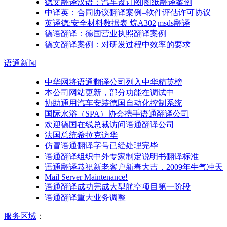
德文翻译汉语：汽车设计图|图纸翻译案例
中译英：合同协议翻译案例–软件评估许可协议
英译德:安全材料数据表 烷A302|msds翻译
德语翻译：德国营业执照翻译案例
德文翻译案例：对研发过程中效率的要求
语通
新闻
中华网将语通翻译公司列入中华精英榜
本公司网站更新，部分功能在调试中
协助通用汽车安装德国自动化控制系统
国际水浴（SPA）协会携手语通翻译公司
欢迎德国在线总裁访问语通翻译公司
法国总统希拉克访华
仿冒语通翻译字号已经处理完毕
语通翻译组织中外专家制定说明书翻译标准
语通翻译恭祝新老客户新春大吉，2009年牛气冲天
Mail Server Maintenance!
语通翻译成功完成大型航空项目第一阶段
语通翻译重大业务调整
服务区域
：