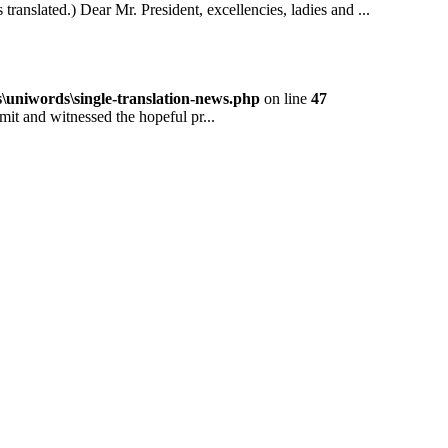
ted.) Dear Mr. President, excellencies, ladies and ...
niwords\single-translation-news.php
on line
47
and witnessed the hopeful pr...