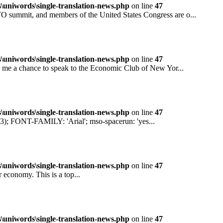
niwords\single-translation-news.php
on line
47
mit, and members of the United States Congress are o...
niwords\single-translation-news.php
on line
47
 a chance to speak to the Economic Club of New Yor...
niwords\single-translation-news.php
on line
47
ONT-FAMILY: 'Arial'; mso-spacerun: 'yes...
niwords\single-translation-news.php
on line
47
conomy. This is a top...
niwords\single-translation-news.php
on line
47