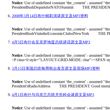
Notice
: Use of undefined constant ‘the_content’ - assumed '‘th
PresidentBushDepartsforNATOSummit THE PRESIDENT: Good m
2008年3月14日布什精彩演讲原文及MP3资料
Notice
: Use of undefined constant ‘the_content’ - assumed '‘th
PresidentBushVisitstheEconomicClubofNewYork THE PRESIDEN
4月5日布什会见克罗地亚总统讲话原文及MP3
Notice
: Use of undefined constant ‘the_content’ - assumed '‘th
<P class=0 style="LAYOUT-GRID-MODE: char"><SPAN style
3月15日美国总统每周电台发言原文及现场MP3资料
Notice
: Use of undefined constant ‘the_content’ - assumed '‘th
President'sRadioAddress THE PRESIDENT: Good morning. On Fr
4月1日布什与乌克兰总统尤先科会谈原文及MP3
Notice
: Use of undefined constant ‘the_content’ - assumed '‘th