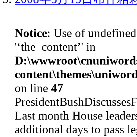
Notice
: Use of undefined
'‘the_content’' in
D:\wwwroot\cnuniword
content\themes\uniword
on line
47
PresidentBushDiscus
Last month House leaders
additional days to pass le