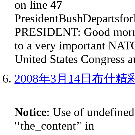
on line
47
PresidentBushDepar
PRESIDENT: Good mornin
to a very important NAT
United States Congress ar
2008年3月14日布什
Notice
: Use of undefined
'‘the_content’' in