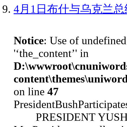
4月1日布什与乌克兰总
Notice
: Use of undefined
'‘the_content’' in
D:\wwwroot\cnuniword
content\themes\uniword
on line
47
PresidentBushParticipat
PRESIDENT YUSHCHEN