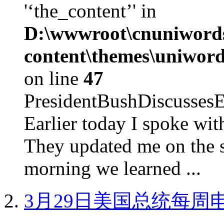
'‘the_content’' in
D:\wwwroot\cnuniword
content\themes\uniword
on line
47
PresidentBushDiscus
Earlier today I spoke w
They updated me on the s
morning we learned ...
3月29日美国总统每周