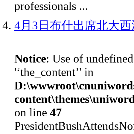
professionals ...
4月3日布什出席北大西
Notice
: Use of undefined
'‘the_content’' in
D:\wwwroot\cnuniword
content\themes\uniword
on line
47
PresidentBushAttendsNo