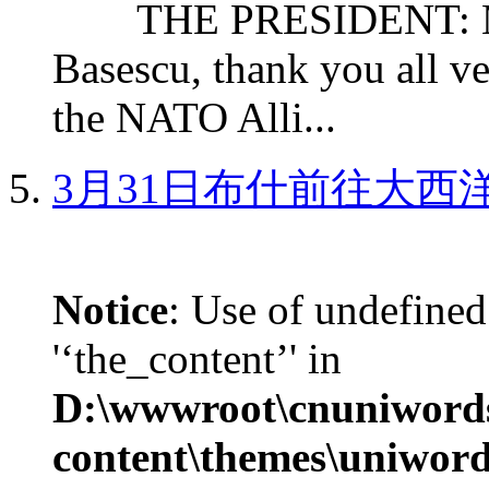
THE PRESIDENT: Mr. S
Basescu, thank you all v
the NATO Alli...
3月31日布什前往大西
Notice
: Use of undefined
'‘the_content’' in
D:\wwwroot\cnuniword
content\themes\uniword