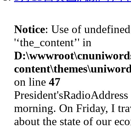
Notice
: Use of undefined
'‘the_content’' in
D:\wwwroot\cnuniword
content\themes\uniword
on line
47
President'sRadioAdd
morning. On Friday, I tra
about the state of our eco