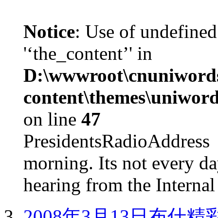
Notice
: Use of undefined
'‘the_content’' in
D:\wwwroot\cnuniword
content\themes\uniword
on line
47
PresidentsRadioAddr
morning. Its not every d
hearing from the Internal
2008年3月13日布什