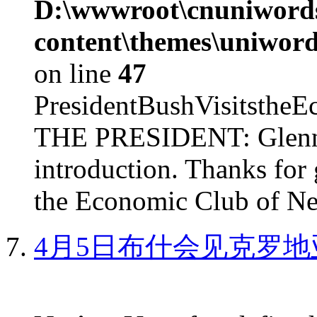
D:\wwwroot\cnuniword
content\themes\uniword
on line
47
PresidentBushVisits
THE PRESIDENT: Glenn, 
introduction. Thanks for 
the Economic Club of Ne
4月5日布什会见克罗地