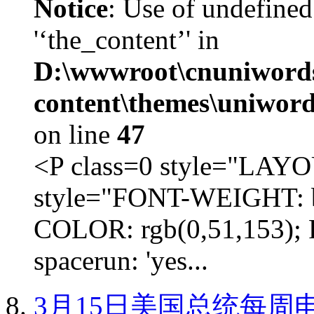
Notice
: Use of undefined
'‘the_content’' in
D:\wwwroot\cnuniword
content\themes\uniword
on line
47
<P class=0 style="LA
style="FONT-WEIGHT: b
COLOR: rgb(0,51,153); 
spacerun: 'yes...
3月15日美国总统每周