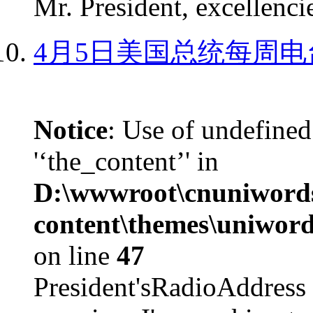
Mr. President, excellencie
4月5日美国总统每周电
Notice
: Use of undefined
'‘the_content’' in
D:\wwwroot\cnuniword
content\themes\uniword
on line
47
President'sRadioAdd