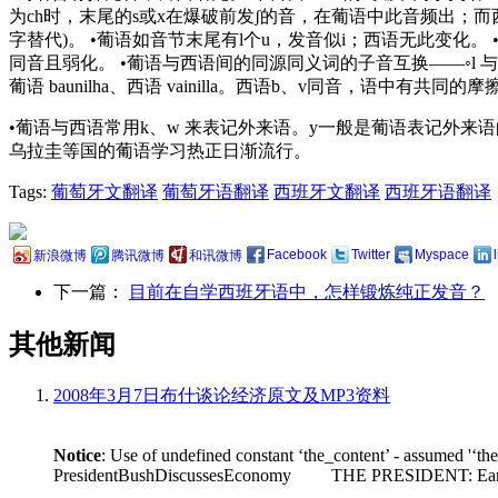
为ch时，末尾的s或x在爆破前发ʃ的音，在葡语中此音频出；而西
字替代)。 •葡语如音节末尾有l个u，发音似i；西语无此变化。 •
同音且弱化。 •葡语与西语间的同源同义词的子音互换——◦l 与 r :“白色”—
葡语 baunilha、西语 vainilla。西语b、v同音，语中有共同
•葡语与西语常用k、w 来表记外来语。y一般是葡语表记外
乌拉圭等国的葡语学习热正日渐流行。
Tags:
葡萄牙文翻译
葡萄牙语翻译
西班牙文翻译
西班牙语翻译
Facebook
Twitter
Myspace
新浪微博
腾讯微博
和讯微博
下一篇：
目前在自学西班牙语中，怎样锻炼纯正发音？
其他新闻
2008年3月7日布什谈论经济原文及MP3资料
Notice
: Use of undefined constant ‘the_content’ - assumed '‘th
PresidentBushDiscussesEconomy THE PRESIDENT: Earlier tod