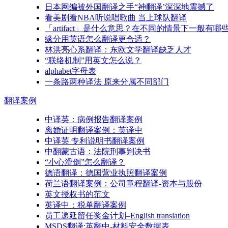
日本网编被外国翻译之手“神翻译’深深地震撼了
看美剧看NBA听说唱歌曲 当上球队翻译
「artifact」是什么意思？在不同的情景下一般有哪
缘分用英语怎么翻译更合适？
林洪亮心系翻译：东欧文学翻译缺乏人才
“联络机制”用英文怎么说？
alphabet字母表
一条路两种译法 原来分属不同部门
翻译
案例
中译英：病例报告翻译案例
离婚证明翻译案例：英译中
中译英 专利说明书翻译案例
中翻蒙古语：法院刑事判决书
“小心滑倒”怎么翻译？
德语翻译：德国营业执照翻译案例
荷兰语翻译案例：公司章程翻译-资本与股份
英文授权书的范文
英译中：税单翻译案例
员工递延留任奖金计划–English translation
MSDS翻译:英翻中-材料安全数据表