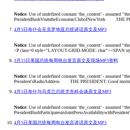
Notice
: Use of undefined constant ‘the_content’ - assumed '‘th
PresidentBushVisitstheEconomicClubofNewYork THE PRESIDEN
4月5日布什会见克罗地亚总统讲话原文及MP3
Notice
: Use of undefined constant ‘the_content’ - assumed '‘th
<P class=0 style="LAYOUT-GRID-MODE: char"><SPAN style
3月15日美国总统每周电台发言原文及现场MP3资料
Notice
: Use of undefined constant ‘the_content’ - assumed '‘th
President'sRadioAddress THE PRESIDENT: Good morning. On Fr
4月1日布什与乌克兰总统尤先科会谈原文及MP3
Notice
: Use of undefined constant ‘the_content’ - assumed '‘th
PresidentBushParticipatesinJointPressAvailabilitywithPres
4月5日美国总统每周电台发言讲话原文及MP3