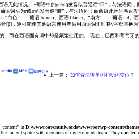
语无此情况。 •葡语中的ge/gi/j发音似普通话“日”，与法语
葡语词头为r或rr的发音似“赫”，与法语同；而西语此音呈卷舌发音。 
—葡语 branco、西语 blanco。“南方”——葡语 sul、西语 sur
的摩擦音[β]，遂可能使其他语言使用者借用西语词汇时将v字母替换为b，baun
来语的，而在西语固有词中却是频繁使用的。 现在，巴西和葡萄
linkedin
MSN
邮件分享
上一篇：
如何背法语单词和动词变位？
e_content’' in
D:\wwwroot\cnuniwords\wwwroot\wp-content\themes\u
ay I spoke with members of my economic team. They updated me on