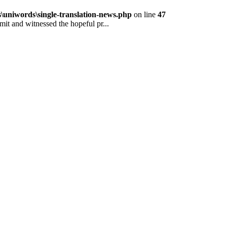
niwords\single-translation-news.php
on line
47
and witnessed the hopeful pr...