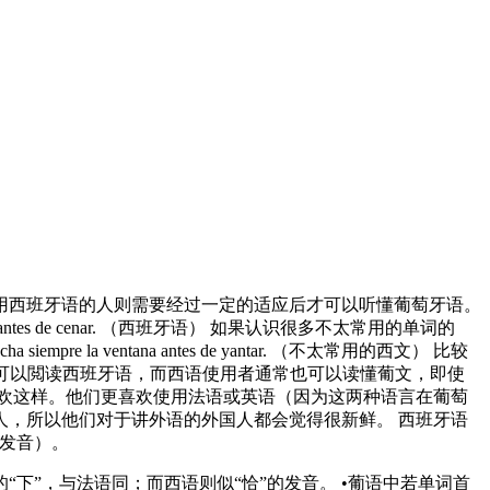
用西班牙语的人则需要经过一定的适应后才可以听懂葡萄牙语。
ventana antes de cenar. （西班牙语） 如果认识很多不太常用的单词的
empre la ventana antes de yantar. （不太常用的西文） 比较
葡语使用者通常可以閲读西班牙语，而西语使用者通常也可以读懂葡文，即使
欢这样。他们更喜欢使用法语或英语（因为这两种语言在葡萄
人，所以他们对于讲外语的外国人都会觉得很新鲜。 西班牙语
的发音）。
通话的“下”，与法语同；而西语则似“恰”的发音。 •葡语中若单词首