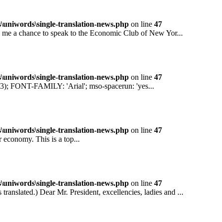
niwords\single-translation-news.php
on line
47
 a chance to speak to the Economic Club of New Yor...
niwords\single-translation-news.php
on line
47
ONT-FAMILY: 'Arial'; mso-spacerun: 'yes...
niwords\single-translation-news.php
on line
47
conomy. This is a top...
niwords\single-translation-news.php
on line
47
ted.) Dear Mr. President, excellencies, ladies and ...