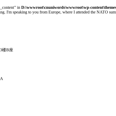
e_content’' in
D:\wwwroot\cnuniwords\wwwroot\wp-content\themes\u
 speaking to you from Europe, where I attended the NATO summit 
3楼B座
A