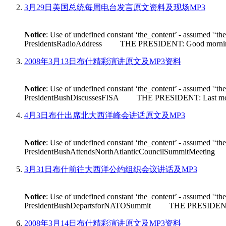
3月29日美国总统每周电台发言原文资料及现场MP3
Notice
: Use of undefined constant ‘the_content’ - assumed '‘th
PresidentsRadioAddress THE PRESIDENT: Good morning. Its n
2008年3月13日布什精彩演讲原文及MP3资料
Notice
: Use of undefined constant ‘the_content’ - assumed '‘th
PresidentBushDiscussesFISA THE PRESIDENT: Last month House 
4月3日布什出席北大西洋峰会讲话原文及MP3
Notice
: Use of undefined constant ‘the_content’ - assumed '‘th
PresidentBushAttendsNorthAtlanticCouncilSummitMeeting THE
3月31日布什前往大西洋公约组织会议讲话及MP3
Notice
: Use of undefined constant ‘the_content’ - assumed '‘th
PresidentBushDepartsforNATOSummit THE PRESIDENT: Good m
2008年3月14日布什精彩演讲原文及MP3资料