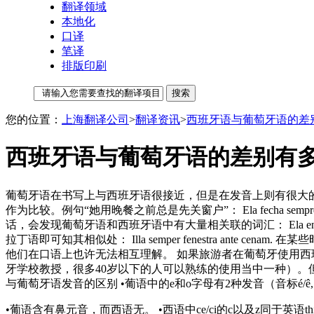
翻译领域
本地化
口译
笔译
排版印刷
您的位置：
上海翻译公司
>
翻译资讯
>
西班牙语与葡萄牙语的差
西班牙语与葡萄牙语的差别有
葡萄牙语在书写上与西班牙语很接近，但是在发音上则有很大
作为比较。例句“她用晚餐之前总是先关窗户”： Ela fecha sempre a janel
话，会发现葡萄牙语和西班牙语中有大量相关联的词汇： Ela encerra sempre a
拉丁语即可知其相似处： Illa semper fenestra a
他们在口语上也许无法相互理解。 如果旅游者在葡萄牙使用
牙学校教授，很多40岁以下的人可以熟练的使用当中一种）。
与葡萄牙语发音的区别 •葡语中的e和o字母有2种发音（音标é/
•葡语含有鼻元音，而西语无。 •西语中ce/ci的c以及z同于英语