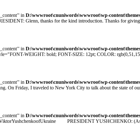
e_content’' in
D:\wwwroot\cnuniwords\wwwroot\wp-content\themes\u
T: Glenn, thanks for the kind introduction. Thanks for giving me
e_content’' in
D:\wwwroot\cnuniwords\wwwroot\wp-content\themes\u
="FONT-WEIGHT: bold; FONT-SIZE: 12pt; COLOR: rgb(0,51,153); F
e_content’' in
D:\wwwroot\cnuniwords\wwwroot\wp-content\themes\u
iday, I traveled to New York City to talk about the state of our e
e_content’' in
D:\wwwroot\cnuniwords\wwwroot\wp-content\themes\u
identViktorYushchenkoofUkraine PRESIDENT YUSHCHENKO: (As transla