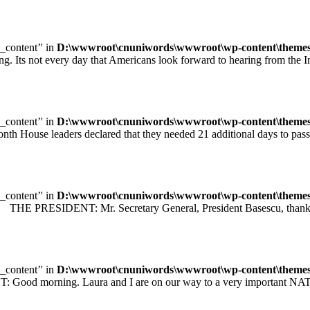
e_content’' in
D:\wwwroot\cnuniwords\wwwroot\wp-content\themes\u
ot every day that Americans look forward to hearing from the Inte
e_content’' in
D:\wwwroot\cnuniwords\wwwroot\wp-content\themes\u
leaders declared that they needed 21 additional days to pass legisl
e_content’' in
D:\wwwroot\cnuniwords\wwwroot\wp-content\themes\u
 PRESIDENT: Mr. Secretary General, President Basescu, thank you 
e_content’' in
D:\wwwroot\cnuniwords\wwwroot\wp-content\themes\u
orning. Laura and I are on our way to a very important NATO sum