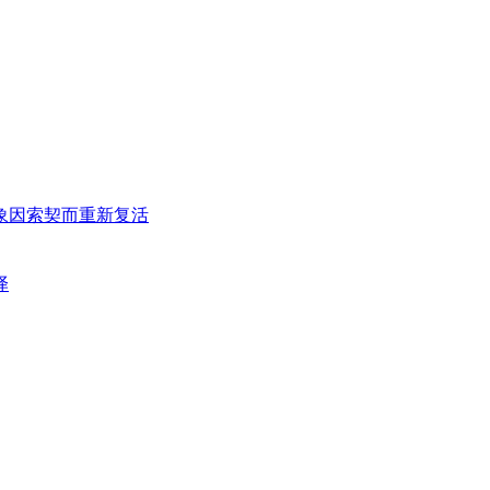
象因索契而重新复活
译