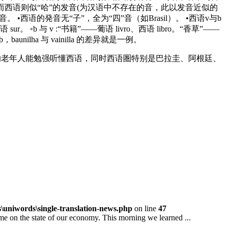
同；而西语则似“哈”的发音(为汉语中不存在的音，此以发音近似的
•西语的発音无“子”，全为“四”音（如Brasil）。 •西语v与b
。 ◦b 与 v :“书籍”——葡语 livro、西语 libro。“香草”——
ilha 与 vainilla 的差异就是一例。
牙的老年人能勉强听懂西语，同时西语圏特别是巴拉圭、阿根廷、
niwords\single-translation-news.php
on line
47
 the state of our economy. This morning we learned ...