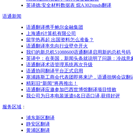
英译德:安全材料数据表 烷A302|msds翻译
语通
新闻
语通翻译携手鲍尔金融集团
上海通#计算机有限公司
留学热再起 出国资料怎么准备？
语通翻译率先向行业壁垒开火
我们的新总机51088600语通翻译启用新的总机号码
英译中：在美国，新闻头条就说明了问题：冷战意
语通翻译术语管理系统再次升级
语通协同翻译平台正式启用
塞浦路斯工商会代表团即将来沪，语通担纲会议翻
精彩旧“新闻”将再推出！
语通翻译应邀参加巴西世博馆翻译项目惜败
我公司为日本电装派遣6名日语口译,获得好评
服务区域
：
浦东新区翻译
静安区翻译
黄浦区翻译