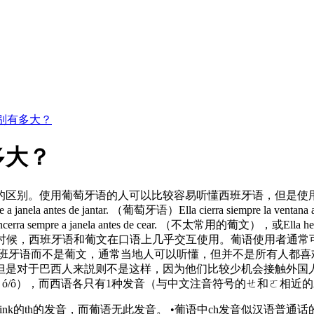
别有多大？
多大？
的区别。使用葡萄牙语的人可以比较容易听懂西班牙语，但是使
a antes de jantar. （葡萄牙语）Ella cierra siempre la 
 janela antes de cear. （不太常用的葡文），或Ella hecha si
nte cenam. 在某些时候，西班牙语和葡文在口语上几乎交互使用。
西班牙语而不是葡文，通常当地人可以听懂，但并不是所有人都喜
但是对于巴西人来説则不是这样，因为他们比较少机会接触外国
ê, ó/ô），而西语各只有1种发音（与中文注音符号的ㄝ和ㄛ相近
think的th的发音，而葡语无此发音。 •葡语中ch发音似汉语普