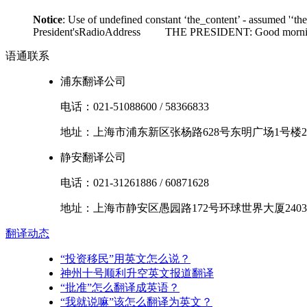
Notice
: Use of undefined constant ‘the_content’ - assumed '‘th
President'sRadioAddress THE PRESIDENT: Good morning. I'm
语通
联系
浦东翻译公司
电话：
021-51088600
/
58366833
地址：
上海市
浦东新区
张杨路628号东明广场1号楼2
静安翻译公司
电话：
021-31261886
/
60871628
地址：
上海市
静安区
愚园路172号环球世界大厦2403
翻译
动态
“投资移民”用英文怎么说？
神州十号顺利升空英文报道翻译
“批准”怎么翻译成英语？
“我就说嘛”该怎么翻译为英文？