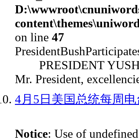
D:\wwwroot\cnuniword
content\themes\uniword
on line
47
PresidentBushParticipat
PRESIDENT YUSHCHEN
Mr. President, excellencie
4月5日美国总统每周电
Notice
: Use of undefined