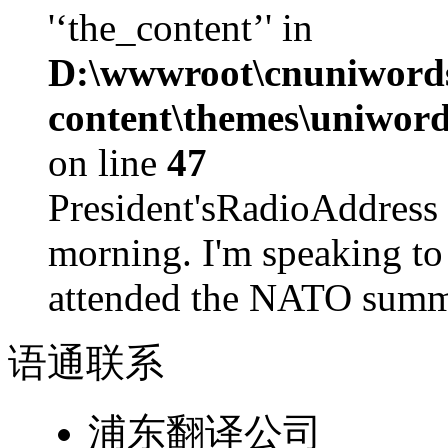
'‘the_content’' in
D:\wwwroot\cnuniword
content\themes\uniword
on line
47
President'sRadioAdd
morning. I'm speaking to
attended the NATO summit
语通
联系
浦东翻译公司