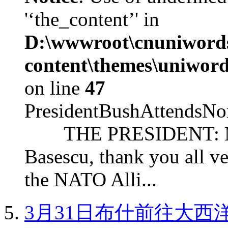
'‘the_content’' in
D:\wwwroot\cnuniword
content\themes\uniword
on line
47
PresidentBushAttendsNo
THE PRESIDENT: Mr. S
Basescu, thank you all v
the NATO Alli...
3月31日布什前往大西