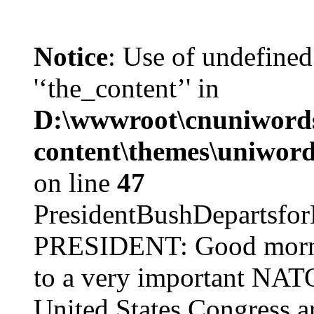
Notice
: Use of undefined
'‘the_content’' in
D:\wwwroot\cnuniword
content\themes\uniword
on line
47
PresidentBushDepar
PRESIDENT: Good mornin
to a very important NAT
United States Congress ar