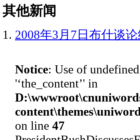
其他新闻
2008年3月7日布什谈
Notice
: Use of undefined
'‘the_content’' in
D:\wwwroot\cnuniword
content\themes\uniword
on line
47
PresidentBushDiscus