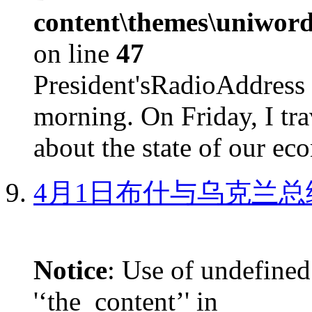
content\themes\uniword
on line
47
President'sRadioAdd
morning. On Friday, I tra
about the state of our eco
4月1日布什与乌克兰总
Notice
: Use of undefined
'‘the_content’' in