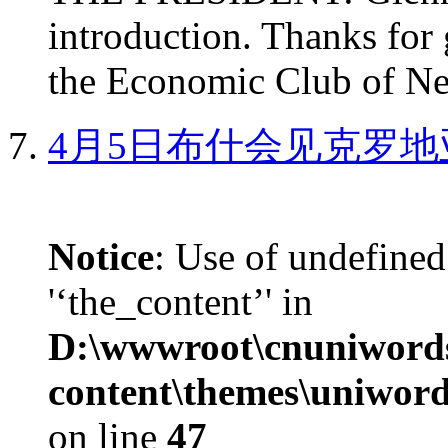
introduction. Thanks for 
the Economic Club of Ne
4月5日布什会见克罗地
Notice
: Use of undefined
'‘the_content’' in
D:\wwwroot\cnuniword
content\themes\uniword
on line
47