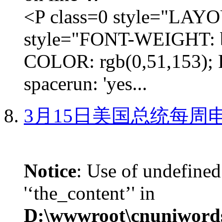
<P class=0 style="LA
style="FONT-WEIGHT: b
COLOR: rgb(0,51,153); 
spacerun: 'yes...
3月15日美国总统每周
Notice
: Use of undefined
'‘the_content’' in
D:\wwwroot\cnuniword