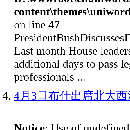
content\themes\uniword
on line
47
PresidentBushDiscus
Last month House leaders
additional days to pass le
professionals ...
4月3日布什出席北大西
Notice
: Use of undefined