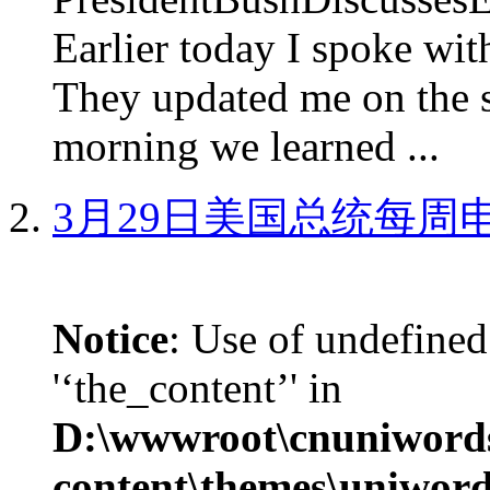
Earlier today I spoke w
They updated me on the s
morning we learned ...
3月29日美国总统每周
Notice
: Use of undefined
'‘the_content’' in
D:\wwwroot\cnuniword
content\themes\uniword