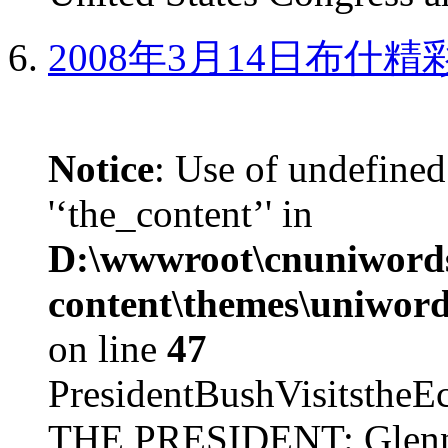
2008年3月14日布什
Notice
: Use of undefined
'‘the_content’' in
D:\wwwroot\cnuniword
content\themes\uniword
on line
47
PresidentBushVisits
THE PRESIDENT: Glenn, 