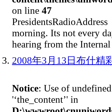
on line
47
PresidentsRadioAddr
morning. Its not every d
hearing from the Internal
2008年3月13日布什
Notice
: Use of undefined
'‘the_content’' in
D:\wwwroot\cnuniword