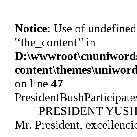
Notice
: Use of undefined
'‘the_content’' in
D:\wwwroot\cnuniword
content\themes\uniword
on line
47
PresidentBushParticipat
PRESIDENT YUSHCHEN
Mr. President, excellencie