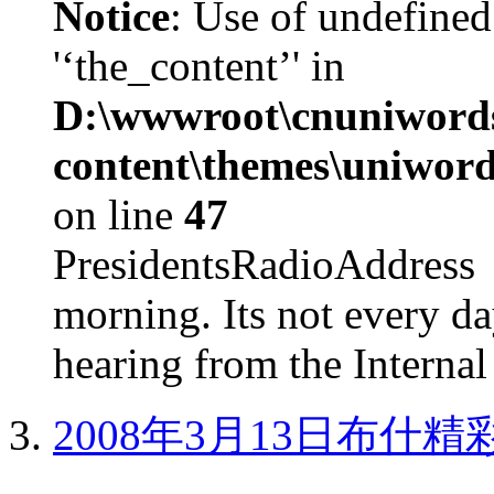
Notice
: Use of undefined
'‘the_content’' in
D:\wwwroot\cnuniword
content\themes\uniword
on line
47
PresidentsRadioAddr
morning. Its not every d
hearing from the Internal
2008年3月13日布什