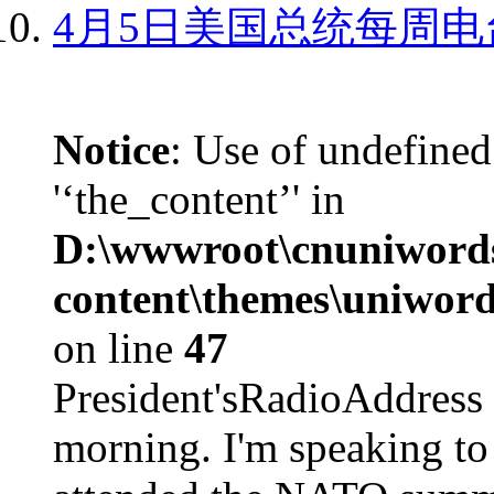
4月5日美国总统每周电
Notice
: Use of undefined
'‘the_content’' in
D:\wwwroot\cnuniword
content\themes\uniword
on line
47
President'sRadioAdd
morning. I'm speaking to