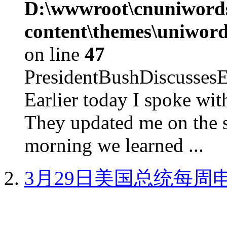
D:\wwwroot\cnuniword
content\themes\uniword
on line
47
PresidentBushDiscus
Earlier today I spoke w
They updated me on the s
morning we learned ...
3月29日美国总统每周