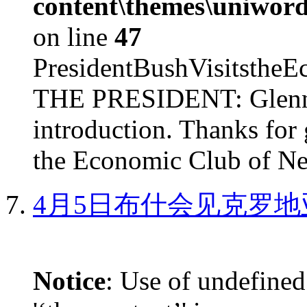
content\themes\uniword
on line
47
PresidentBushVisits
THE PRESIDENT: Glenn, 
introduction. Thanks for 
the Economic Club of Ne
4月5日布什会见克罗地
Notice
: Use of undefined