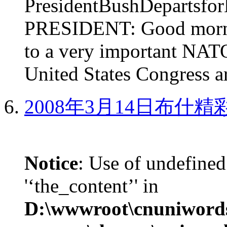
PresidentBushDepar
PRESIDENT: Good mornin
to a very important NAT
United States Congress ar
2008年3月14日布什
Notice
: Use of undefined
'‘the_content’' in
D:\wwwroot\cnuniword