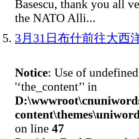
Basescu, thank you all v
the NATO Alli...
3月31日布什前往大西
Notice
: Use of undefined
'‘the_content’' in
D:\wwwroot\cnuniword
content\themes\uniword
on line
47