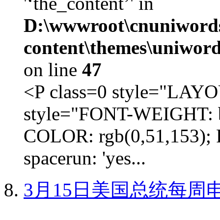
'‘the_content’' in
D:\wwwroot\cnuniword
content\themes\uniword
on line
47
<P class=0 style="LA
style="FONT-WEIGHT: b
COLOR: rgb(0,51,153); 
spacerun: 'yes...
3月15日美国总统每周