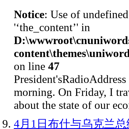
Notice
: Use of undefined
'‘the_content’' in
D:\wwwroot\cnuniword
content\themes\uniword
on line
47
President'sRadioAdd
morning. On Friday, I tra
about the state of our eco
4月1日布什与乌克兰总