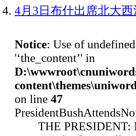
4月3日布什出席北大西
Notice
: Use of undefined
'‘the_content’' in
D:\wwwroot\cnuniword
content\themes\uniword
on line
47
PresidentBushAttendsNo
THE PRESIDENT: Mr. S