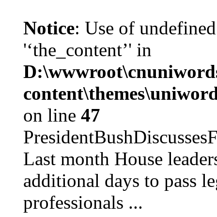
Notice
: Use of undefined
'‘the_content’' in
D:\wwwroot\cnuniword
content\themes\uniword
on line
47
PresidentBushDiscus
Last month House leaders
additional days to pass le
professionals ...