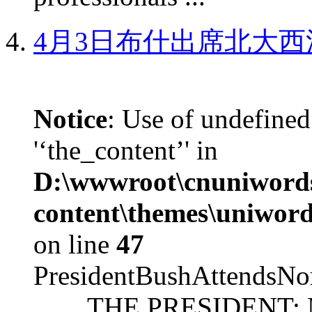
4月3日布什出席北大西
Notice
: Use of undefined
'‘the_content’' in
D:\wwwroot\cnuniword
content\themes\uniword
on line
47
PresidentBushAttendsNo
THE PRESIDENT: Mr. S