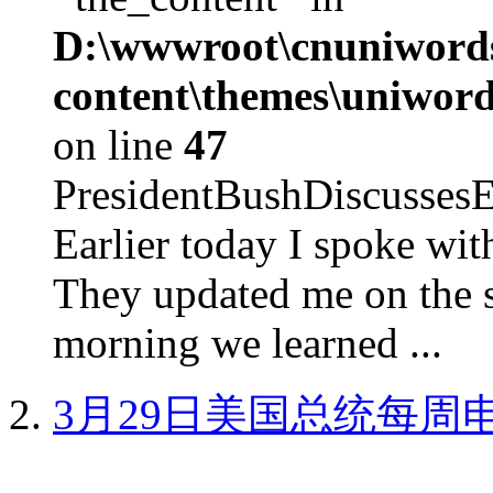
D:\wwwroot\cnuniword
content\themes\uniword
on line
47
PresidentBushDiscus
Earlier today I spoke w
They updated me on the s
morning we learned ...
3月29日美国总统每周