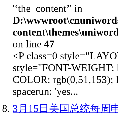
'‘the_content’' in
D:\wwwroot\cnuniword
content\themes\uniword
on line
47
<P class=0 style="LA
style="FONT-WEIGHT: b
COLOR: rgb(0,51,153); 
spacerun: 'yes...
3月15日美国总统每周