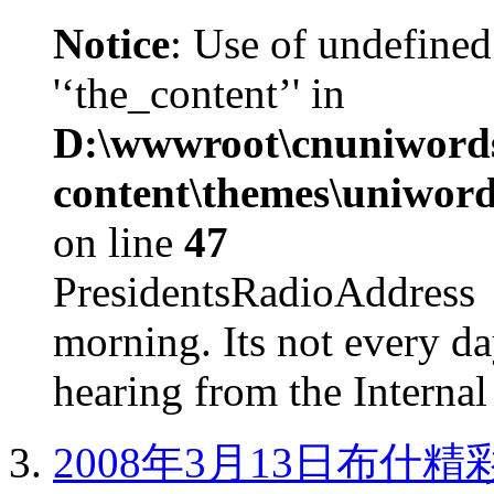
Notice
: Use of undefined
'‘the_content’' in
D:\wwwroot\cnuniword
content\themes\uniword
on line
47
PresidentsRadioAddr
morning. Its not every d
hearing from the Internal
2008年3月13日布什