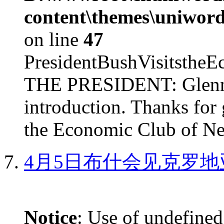
content\themes\uniword
on line
47
PresidentBushVisits
THE PRESIDENT: Glenn, 
introduction. Thanks for 
the Economic Club of Ne
4月5日布什会见克罗地
Notice
: Use of undefined