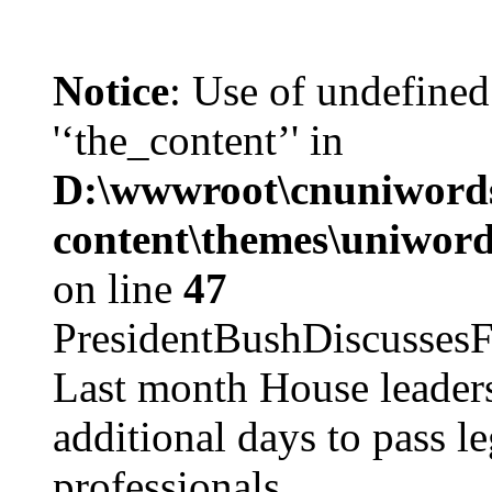
Notice
: Use of undefined
'‘the_content’' in
D:\wwwroot\cnuniword
content\themes\uniword
on line
47
PresidentBushDiscus
Last month House leaders
additional days to pass le
professionals ...