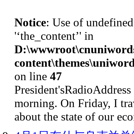
Notice
: Use of undefined
'‘the_content’' in
D:\wwwroot\cnuniword
content\themes\uniword
on line
47
President'sRadioAdd
morning. On Friday, I tra
about the state of our eco