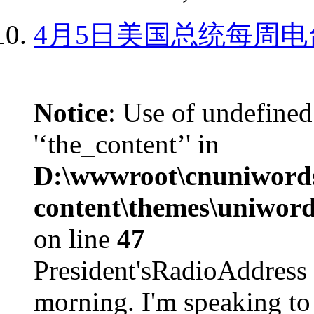
4月5日美国总统每周电
Notice
: Use of undefined
'‘the_content’' in
D:\wwwroot\cnuniword
content\themes\uniword
on line
47
President'sRadioAdd
morning. I'm speaking to