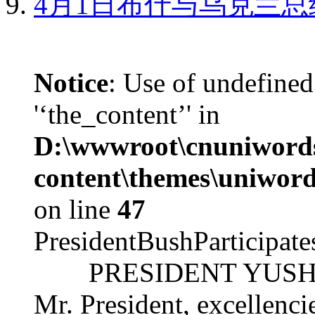
4月1日布什与乌克兰总
Notice
: Use of undefined
'‘the_content’' in
D:\wwwroot\cnuniword
content\themes\uniword
on line
47
PresidentBushParticipat
PRESIDENT YUSHCHEN
Mr. President, excellencie