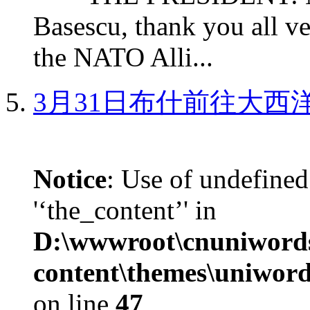
Basescu, thank you all v
the NATO Alli...
3月31日布什前往大西
Notice
: Use of undefined
'‘the_content’' in
D:\wwwroot\cnuniword
content\themes\uniword
on line
47