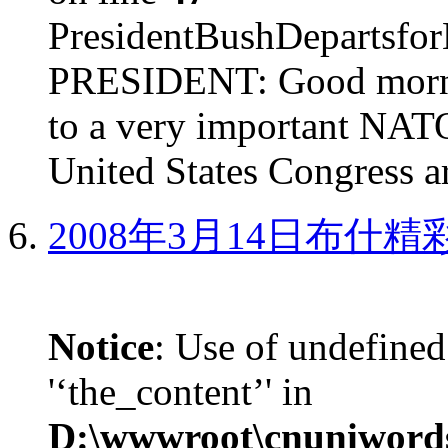
PresidentBushDepar
PRESIDENT: Good mornin
to a very important NAT
United States Congress ar
2008年3月14日布什
Notice
: Use of undefined
'‘the_content’' in
D:\wwwroot\cnuniword