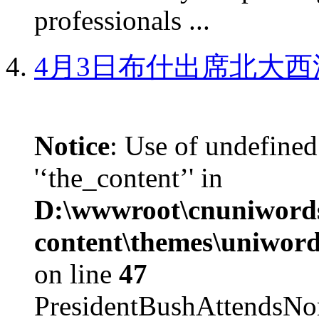
professionals ...
4月3日布什出席北大西
Notice
: Use of undefined
'‘the_content’' in
D:\wwwroot\cnuniword
content\themes\uniword
on line
47
PresidentBushAttendsNo