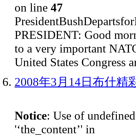
on line
47
PresidentBushDepar
PRESIDENT: Good mornin
to a very important NAT
United States Congress ar
2008年3月14日布什
Notice
: Use of undefined
'‘the_content’' in