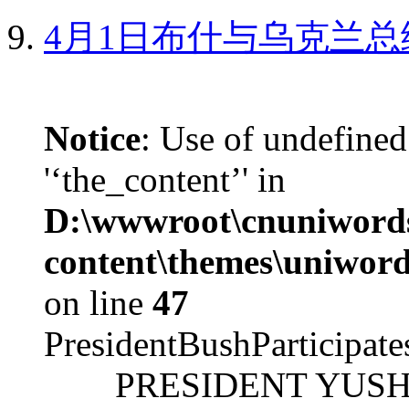
4月1日布什与乌克兰总
Notice
: Use of undefined
'‘the_content’' in
D:\wwwroot\cnuniword
content\themes\uniword
on line
47
PresidentBushParticipat
PRESIDENT YUSHCHEN