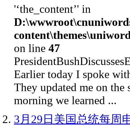
'‘the_content’' in
D:\wwwroot\cnuniword
content\themes\uniword
on line
47
PresidentBushDiscus
Earlier today I spoke w
They updated me on the s
morning we learned ...
3月29日美国总统每周