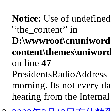
Notice
: Use of undefined
'‘the_content’' in
D:\wwwroot\cnuniword
content\themes\uniword
on line
47
PresidentsRadioAddr
morning. Its not every d
hearing from the Internal