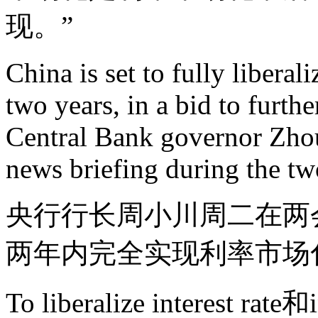
现。”
China is set to fully liberali
two years, in a bid to furthe
Central Bank governor Zhou
news briefing during the tw
央行行长周小川周二在两
两年内完全实现利率市场
To liberalize interest rate和