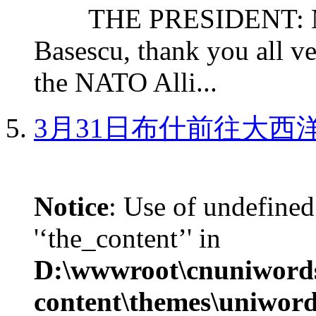
THE PRESIDENT: Mr. S
Basescu, thank you all v
the NATO Alli...
3月31日布什前往大西
Notice
: Use of undefined
'‘the_content’' in
D:\wwwroot\cnuniword
content\themes\uniword