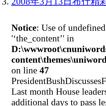
2008年3月13日布什
Notice
: Use of undefined
'‘the_content’' in
D:\wwwroot\cnuniword
content\themes\uniword
on line
47
PresidentBushDiscus
Last month House leaders
additional days to pass le