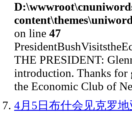
D:\wwwroot\cnuniword
content\themes\uniword
on line
47
PresidentBushVisits
THE PRESIDENT: Glenn, 
introduction. Thanks for 
the Economic Club of Ne
4月5日布什会见克罗地