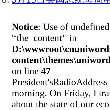
Notice
: Use of undefined
'‘the_content’' in
D:\wwwroot\cnuniword
content\themes\uniword
on line
47
President'sRadioAdd
morning. On Friday, I tra
about the state of our eco