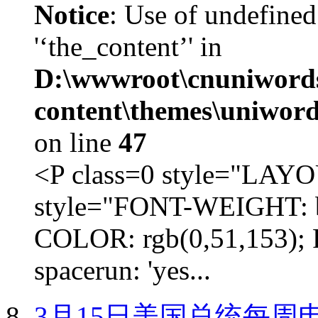
Notice
: Use of undefined
'‘the_content’' in
D:\wwwroot\cnuniword
content\themes\uniword
on line
47
<P class=0 style="LA
style="FONT-WEIGHT: b
COLOR: rgb(0,51,153); 
spacerun: 'yes...
3月15日美国总统每周