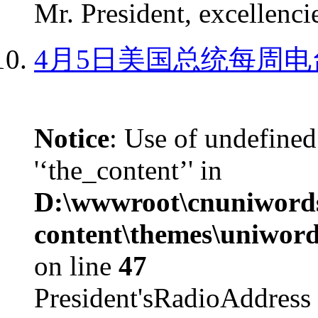
Mr. President, excellencie
4月5日美国总统每周电
Notice
: Use of undefined
'‘the_content’' in
D:\wwwroot\cnuniword
content\themes\uniword
on line
47
President'sRadioAdd