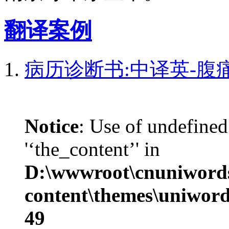
翻译案例
病历诊断书:中译英-腹
Notice
: Use of undefined
'‘the_content’' in
D:\wwwroot\cnuniword
content\themes\uniword
49