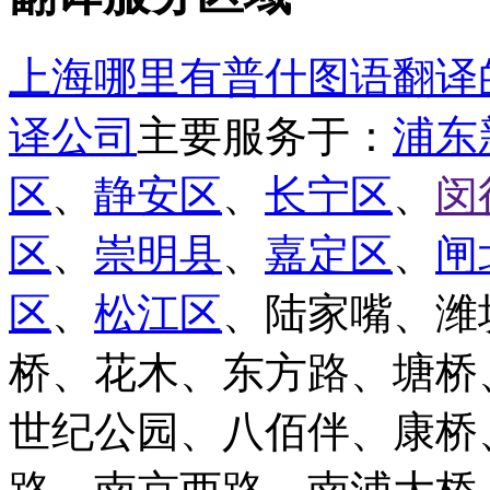
上海哪里有普什图语翻译
译公司
主要服务于：
浦东
区
、
静安区
、
长宁区
、
闵
区
、
崇明县
、
嘉定区
、
闸
区
、
松江区
、陆家嘴、潍
桥、花木、东方路、塘桥
世纪公园、八佰伴、康桥