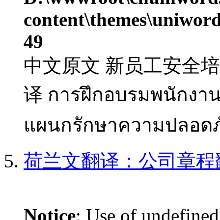
content\themes\uniword
49
中文原文 新员工安全培训 
译 การฝึกอบรมพนักงาน
แผนกรักษาความปลอดภั
荷兰文翻译：公司章程
Notice
: Use of undefined