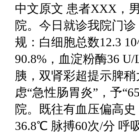
中文原文 患者XXX，
院。今日就诊我院门诊，测血
规：白细胞总数12.3 1
90.8%，血淀粉酶36 
胰，双肾彩超提示脾稍
虑“急性肠胃炎”，予“6
院。既往有血压偏高史
36.8℃ 脉搏60次/分 呼