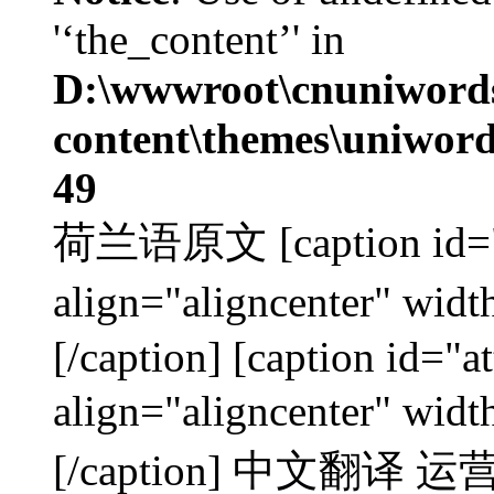
'‘the_content’' in
D:\wwwroot\cnuniword
content\themes\uniword
49
荷兰语原文 [caption id="a
align="aligncenter"
[/caption] [caption id="
align="aligncenter"
[/caption] 中文翻