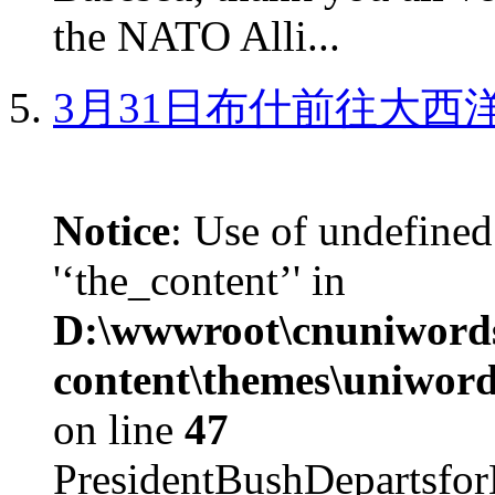
the NATO Alli...
3月31日布什前往大西
Notice
: Use of undefined
'‘the_content’' in
D:\wwwroot\cnuniword
content\themes\uniword
on line
47
PresidentBushDepar