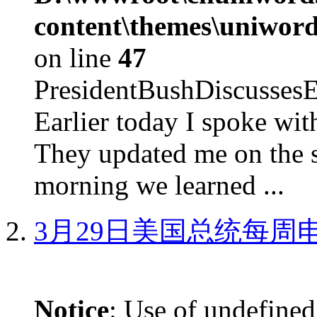
content\themes\uniword
on line
47
PresidentBushDiscus
Earlier today I spoke w
They updated me on the s
morning we learned ...
3月29日美国总统每周
Notice
: Use of undefined