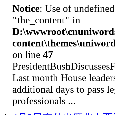
Notice
: Use of undefined
'‘the_content’' in
D:\wwwroot\cnuniword
content\themes\uniword
on line
47
PresidentBushDiscus
Last month House leaders
additional days to pass le
professionals ...