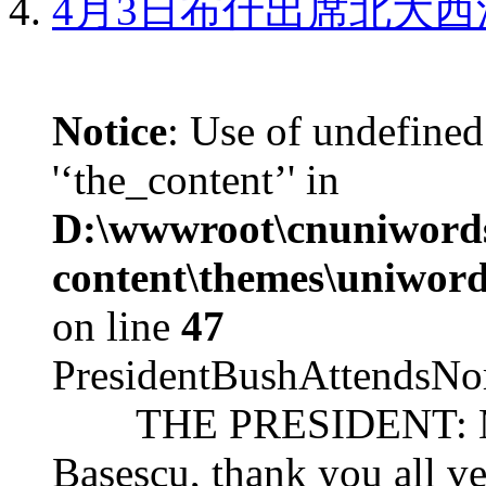
4月3日布什出席北大西
Notice
: Use of undefined
'‘the_content’' in
D:\wwwroot\cnuniword
content\themes\uniword
on line
47
PresidentBushAttendsNo
THE PRESIDENT: Mr. S
Basescu, thank you all v