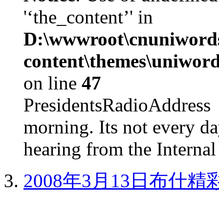
'‘the_content’' in
D:\wwwroot\cnuniword
content\themes\uniword
on line
47
PresidentsRadioAddr
morning. Its not every d
hearing from the Internal
2008年3月13日布什