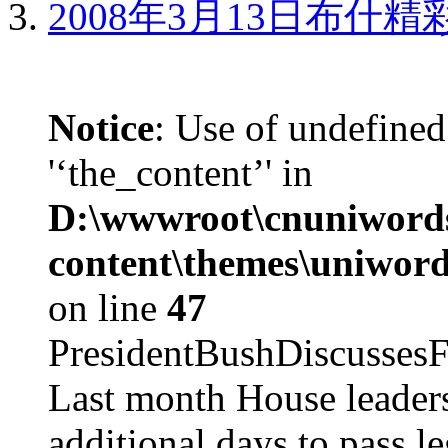
2008年3月13日布什
Notice
: Use of undefined
'‘the_content’' in
D:\wwwroot\cnuniword
content\themes\uniword
on line
47
PresidentBushDiscus
Last month House leaders
additional days to pass le