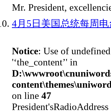
Mr. President, excellencie
4月5日美国总统每周电
Notice
: Use of undefined
'‘the_content’' in
D:\wwwroot\cnuniword
content\themes\uniword
on line
47
President'sRadioAdd