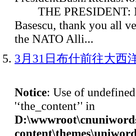
THE PRESIDENT: Mr. S
Basescu, thank you all v
the NATO Alli...
3月31日布什前往大西
Notice
: Use of undefined
'‘the_content’' in
D:\wwwroot\cnuniword
content\themes\uniword