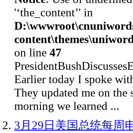
'‘the_content’' in
D:\wwwroot\cnuniword
content\themes\uniword
on line
47
PresidentBushDiscus
Earlier today I spoke w
They updated me on the s
morning we learned ...
3月29日美国总统每周