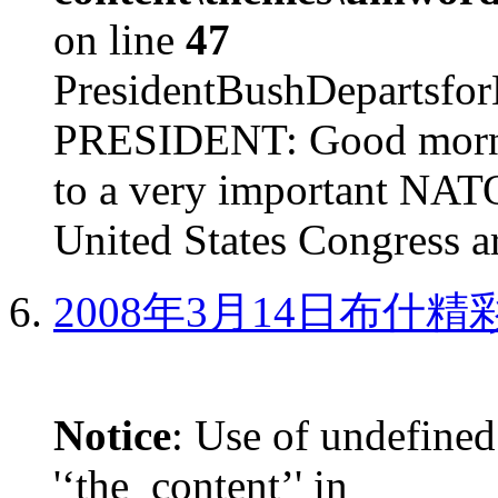
on line
47
PresidentBushDepar
PRESIDENT: Good mornin
to a very important NAT
United States Congress ar
2008年3月14日布什
Notice
: Use of undefined
'‘the_content’' in