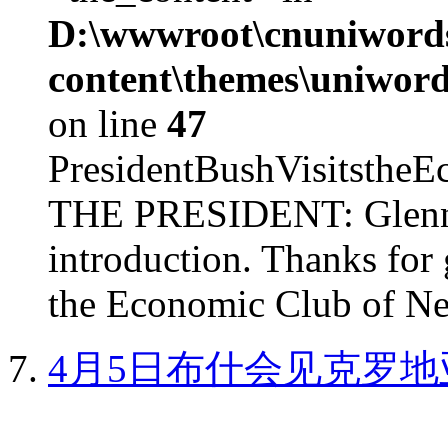
D:\wwwroot\cnuniword
content\themes\uniword
on line
47
PresidentBushVisits
THE PRESIDENT: Glenn, 
introduction. Thanks for 
the Economic Club of Ne
4月5日布什会见克罗地