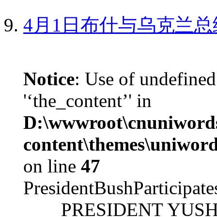
4月1日布什与乌克兰总
Notice
: Use of undefined
'‘the_content’' in
D:\wwwroot\cnuniword
content\themes\uniword
on line
47
PresidentBushParticipat
PRESIDENT YUSHCHEN