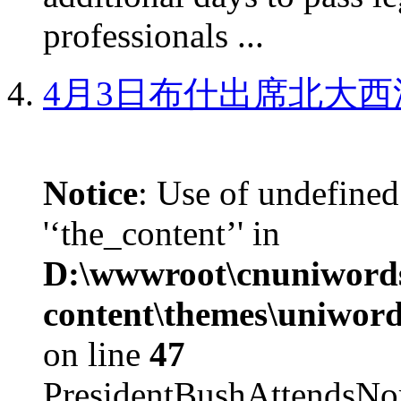
professionals ...
4月3日布什出席北大西
Notice
: Use of undefined
'‘the_content’' in
D:\wwwroot\cnuniword
content\themes\uniword
on line
47
PresidentBushAttendsNo