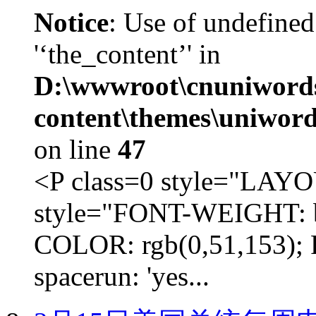
Notice
: Use of undefined
'‘the_content’' in
D:\wwwroot\cnuniword
content\themes\uniword
on line
47
<P class=0 style="LA
style="FONT-WEIGHT: b
COLOR: rgb(0,51,153); 
spacerun: 'yes...