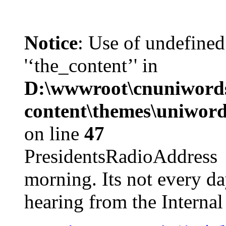
Notice
: Use of undefined
'‘the_content’' in
D:\wwwroot\cnuniword
content\themes\uniword
on line
47
PresidentsRadioAddr
morning. Its not every d
hearing from the Internal