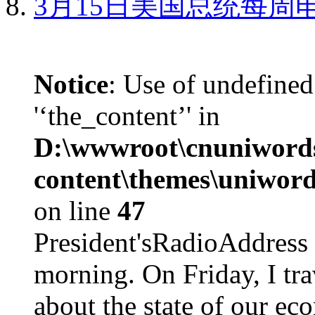
3月15日美国总统每周
Notice
: Use of undefined
'‘the_content’' in
D:\wwwroot\cnuniword
content\themes\uniword
on line
47
President'sRadioAdd
morning. On Friday, I tra
about the state of our eco