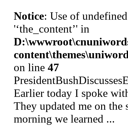
Notice
: Use of undefined
'‘the_content’' in
D:\wwwroot\cnuniword
content\themes\uniword
on line
47
PresidentBushDiscus
Earlier today I spoke w
They updated me on the s
morning we learned ...