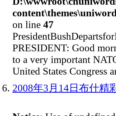
D:\wwwroot\cnuniword
content\themes\uniword
on line
47
PresidentBushDepar
PRESIDENT: Good mornin
to a very important NAT
United States Congress ar
2008年3月14日布什