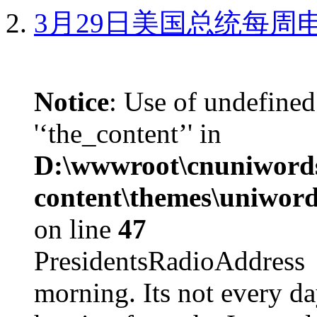
3月29日美国总统每周
Notice
: Use of undefined
'‘the_content’' in
D:\wwwroot\cnuniword
content\themes\uniword
on line
47
PresidentsRadioAddr
morning. Its not every d