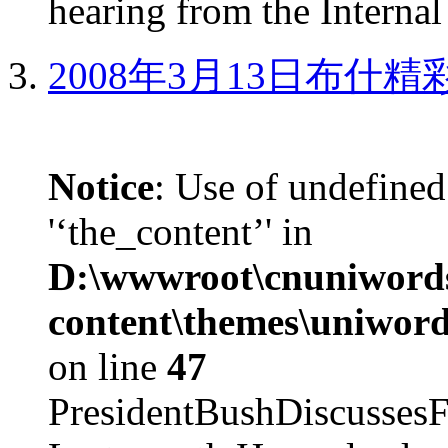
hearing from the Internal
2008年3月13日布什
Notice
: Use of undefined
'‘the_content’' in
D:\wwwroot\cnuniword
content\themes\uniword
on line
47
PresidentBushDiscus