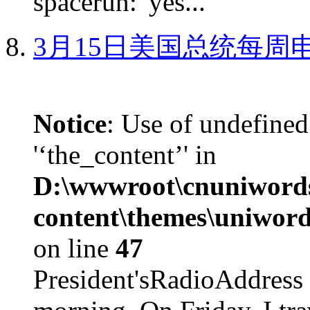
spacerun: 'yes...
3月15日美国总统每周
Notice
: Use of undefined
'‘the_content’' in
D:\wwwroot\cnuniword
content\themes\uniword
on line
47
President'sRadioAdd