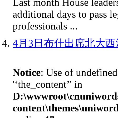
Last month House leaders
additional days to pass le
professionals ...
4月3日布什出席北大西
Notice
: Use of undefined
'‘the_content’' in
D:\wwwroot\cnuniword
content\themes\uniword