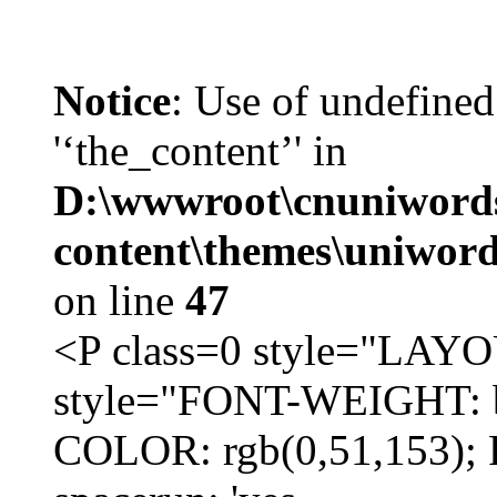
Notice
: Use of undefined
'‘the_content’' in
D:\wwwroot\cnuniword
content\themes\uniword
on line
47
<P class=0 style="LA
style="FONT-WEIGHT: b
COLOR: rgb(0,51,153); 