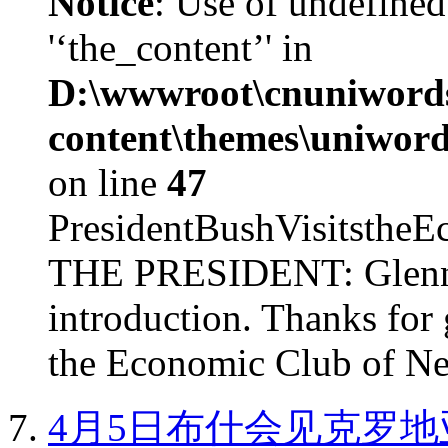
Notice
: Use of undefined
'‘the_content’' in
D:\wwwroot\cnuniword
content\themes\uniword
on line
47
PresidentBushVisits
THE PRESIDENT: Glenn, 
introduction. Thanks for 
the Economic Club of Ne
4月5日布什会见克罗地