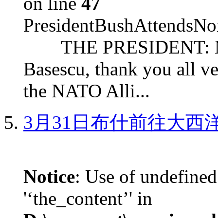
on line
47
PresidentBushAttendsNo
THE PRESIDENT: Mr. S
Basescu, thank you all v
the NATO Alli...
3月31日布什前往大西
Notice
: Use of undefined
'‘the_content’' in