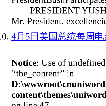
PRESIDENT YUSHCHEN
Mr. President, excellencie
4月5日美国总统每周电
Notice
: Use of undefined
'‘the_content’' in
D:\wwwroot\cnuniword
content\themes\uniword
on line
47