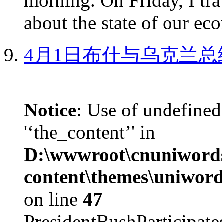
morning. On Friday, I tra
about the state of our eco
4月1日布什与乌克兰总
Notice
: Use of undefined
'‘the_content’' in
D:\wwwroot\cnuniword
content\themes\uniword
on line
47
PresidentBushParticipat