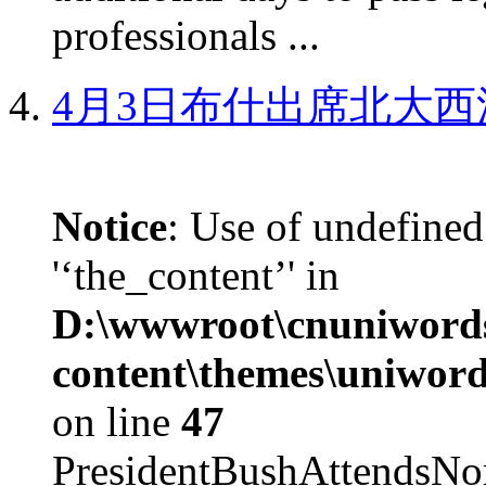
professionals ...
4月3日布什出席北大西
Notice
: Use of undefined
'‘the_content’' in
D:\wwwroot\cnuniword
content\themes\uniword
on line
47
PresidentBushAttendsNo