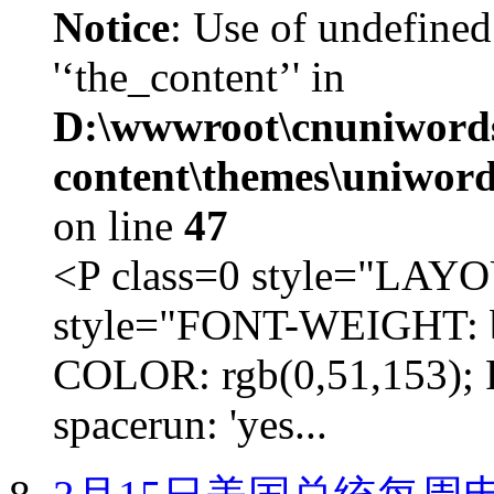
Notice
: Use of undefined
'‘the_content’' in
D:\wwwroot\cnuniword
content\themes\uniword
on line
47
<P class=0 style="LA
style="FONT-WEIGHT: b
COLOR: rgb(0,51,153); 
spacerun: 'yes...