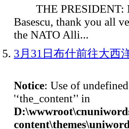
THE PRESIDENT: Mr. S
Basescu, thank you all v
the NATO Alli...
3月31日布什前往大西
Notice
: Use of undefined
'‘the_content’' in
D:\wwwroot\cnuniword
content\themes\uniword