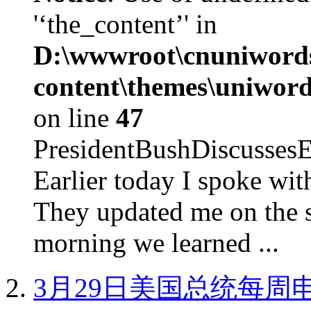
'‘the_content’' in
D:\wwwroot\cnuniword
content\themes\uniword
on line
47
PresidentBushDiscus
Earlier today I spoke w
They updated me on the s
morning we learned ...
3月29日美国总统每周