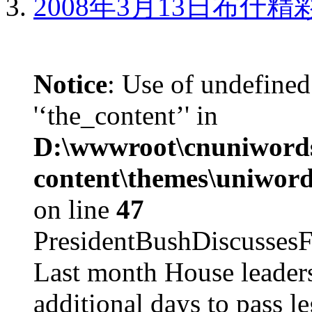
2008年3月13日布什
Notice
: Use of undefined
'‘the_content’' in
D:\wwwroot\cnuniword
content\themes\uniword
on line
47
PresidentBushDiscus
Last month House leaders
additional days to pass le