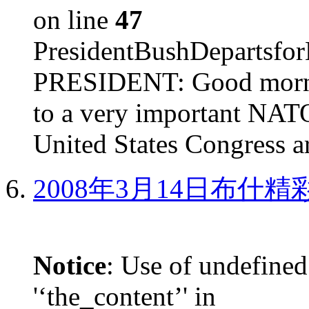
on line
47
PresidentBushDepar
PRESIDENT: Good mornin
to a very important NAT
United States Congress ar
2008年3月14日布什
Notice
: Use of undefined
'‘the_content’' in