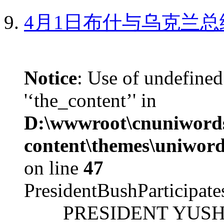
4月1日布什与乌克兰总
Notice
: Use of undefined
'‘the_content’' in
D:\wwwroot\cnuniword
content\themes\uniword
on line
47
PresidentBushParticipat
PRESIDENT YUSHCHEN