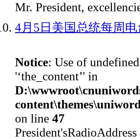
Mr. President, excellencie
4月5日美国总统每周电
Notice
: Use of undefined
'‘the_content’' in
D:\wwwroot\cnuniword
content\themes\uniword
on line
47
President'sRadioAdd