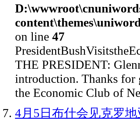
D:\wwwroot\cnuniword
content\themes\uniword
on line
47
PresidentBushVisits
THE PRESIDENT: Glenn, 
introduction. Thanks for 
the Economic Club of Ne
4月5日布什会见克罗地