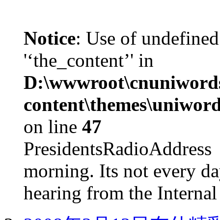
Notice
: Use of undefined
'‘the_content’' in
D:\wwwroot\cnuniword
content\themes\uniword
on line
47
PresidentsRadioAddr
morning. Its not every d
hearing from the Internal