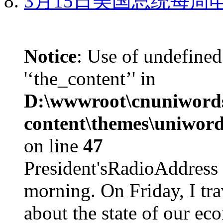
3月15日美国总统每周
Notice
: Use of undefined
'‘the_content’' in
D:\wwwroot\cnuniword
content\themes\uniword
on line
47
President'sRadioAdd
morning. On Friday, I tra
about the state of our eco