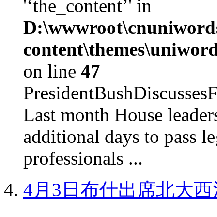
'‘the_content’' in
D:\wwwroot\cnuniword
content\themes\uniword
on line
47
PresidentBushDiscus
Last month House leaders
additional days to pass le
professionals ...
4月3日布什出席北大西