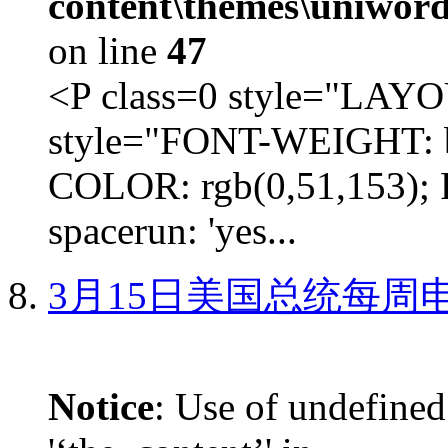
content\themes\uniword
on line
47
<P class=0 style="LA
style="FONT-WEIGHT: b
COLOR: rgb(0,51,153); 
spacerun: 'yes...
3月15日美国总统每周
Notice
: Use of undefined