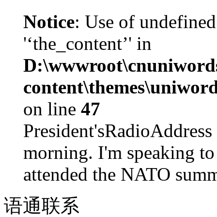
Notice
: Use of undefined
'‘the_content’' in
D:\wwwroot\cnuniword
content\themes\uniword
on line
47
President'sRadioAdd
morning. I'm speaking to
attended the NATO summit
语通
联系