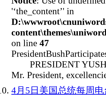
Notice
: Use of undefined
'‘the_content’' in
D:\wwwroot\cnuniword
content\themes\uniword
on line
47
PresidentBushParticipat
PRESIDENT YUSHCHEN
Mr. President, excellencie
4月5日美国总统每周电