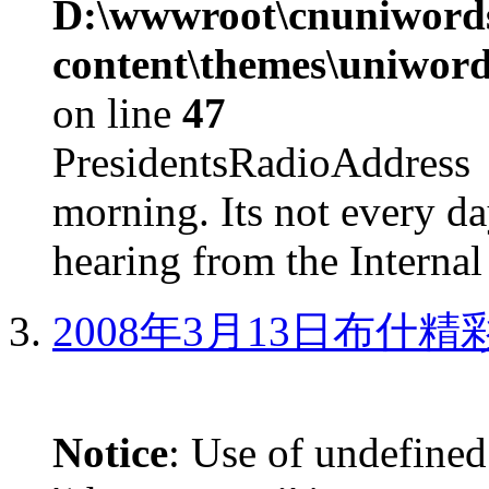
D:\wwwroot\cnuniword
content\themes\uniword
on line
47
PresidentsRadioAddr
morning. Its not every d
hearing from the Internal
2008年3月13日布什
Notice
: Use of undefined