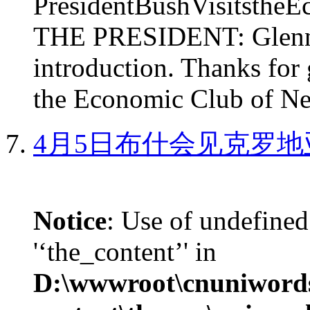
PresidentBushVisits
THE PRESIDENT: Glenn, 
introduction. Thanks for 
the Economic Club of Ne
4月5日布什会见克罗地
Notice
: Use of undefined
'‘the_content’' in
D:\wwwroot\cnuniword