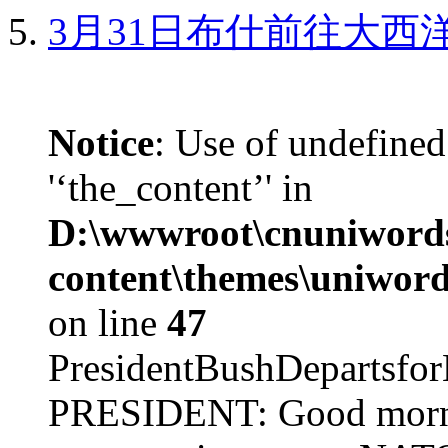
3月31日布什前往大西
Notice
: Use of undefined
'‘the_content’' in
D:\wwwroot\cnuniword
content\themes\uniword
on line
47
PresidentBushDepar
PRESIDENT: Good mornin