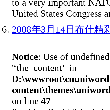
to a very important NAT
United States Congress ar
2008年3月14日布什
Notice
: Use of undefined
'‘the_content’' in
D:\wwwroot\cnuniword
content\themes\uniword
on line
47