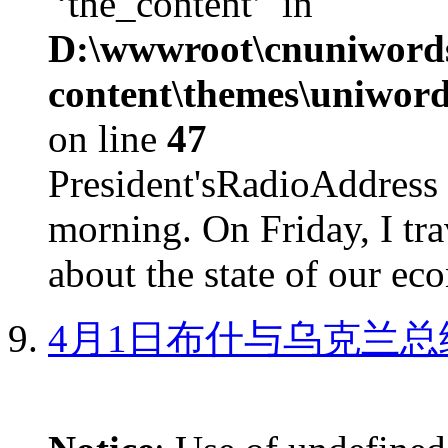
'‘the_content’' in
D:\wwwroot\cnuniword
content\themes\uniword
on line
47
President'sRadioAdd
morning. On Friday, I tra
about the state of our eco
4月1日布什与乌克兰总