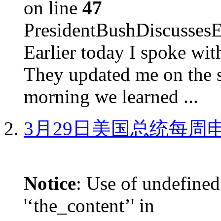
on line
47
PresidentBushDiscus
Earlier today I spoke w
They updated me on the s
morning we learned ...
3月29日美国总统每周
Notice
: Use of undefined
'‘the_content’' in