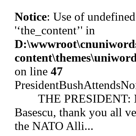
Notice
: Use of undefined
'‘the_content’' in
D:\wwwroot\cnuniword
content\themes\uniword
on line
47
PresidentBushAttendsNo
THE PRESIDENT: Mr. S
Basescu, thank you all v
the NATO Alli...