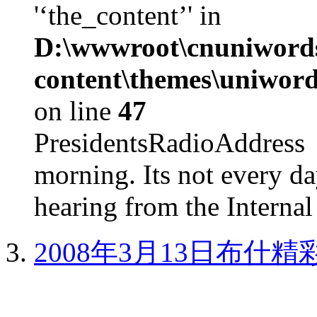
'‘the_content’' in
D:\wwwroot\cnuniword
content\themes\uniword
on line
47
PresidentsRadioAddr
morning. Its not every d
hearing from the Internal
2008年3月13日布什