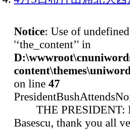
Notice
: Use of undefined
'‘the_content’' in
D:\wwwroot\cnuniword
content\themes\uniword
on line
47
PresidentBushAttendsNo
THE PRESIDENT: Mr. S
Basescu, thank you all v