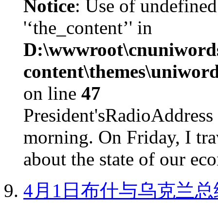
Notice
: Use of undefined
'‘the_content’' in
D:\wwwroot\cnuniword
content\themes\uniword
on line
47
President'sRadioAdd
morning. On Friday, I tra
about the state of our eco
4月1日布什与乌克兰总