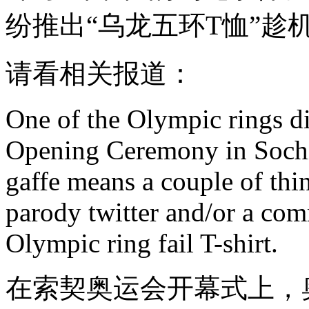
纷推出“乌龙五环T恤”趁
请看相关报道：
One of the Olympic rings d
Opening Ceremony in Sochi.
gaffe means a couple of thi
parody twitter and/or a com
Olympic ring fail T-shirt.
在索契奥运会开幕式上，