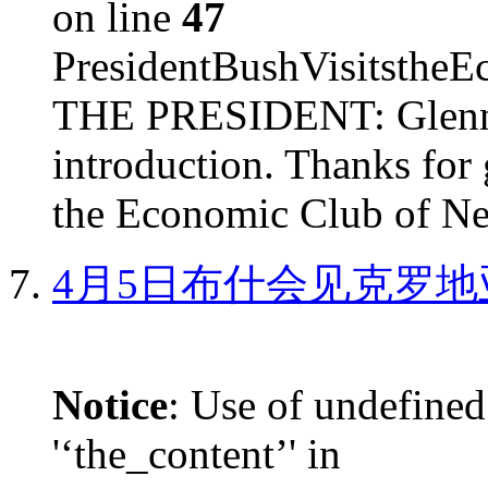
on line
47
PresidentBushVisits
THE PRESIDENT: Glenn, 
introduction. Thanks for 
the Economic Club of Ne
4月5日布什会见克罗地
Notice
: Use of undefined
'‘the_content’' in