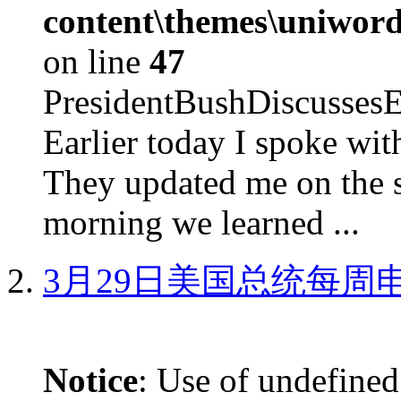
content\themes\uniword
on line
47
PresidentBushDiscus
Earlier today I spoke w
They updated me on the s
morning we learned ...
3月29日美国总统每周
Notice
: Use of undefined