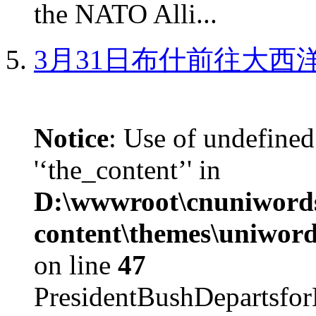
the NATO Alli...
3月31日布什前往大西
Notice
: Use of undefined
'‘the_content’' in
D:\wwwroot\cnuniword
content\themes\uniword
on line
47
PresidentBushDepar