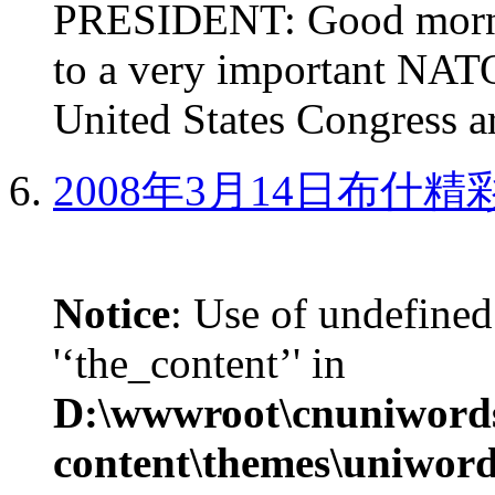
PRESIDENT: Good mornin
to a very important NAT
United States Congress ar
2008年3月14日布什
Notice
: Use of undefined
'‘the_content’' in
D:\wwwroot\cnuniword
content\themes\uniword