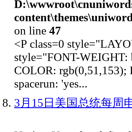
D:\wwwroot\cnuniword
content\themes\uniword
on line
47
<P class=0 style="LA
style="FONT-WEIGHT: b
COLOR: rgb(0,51,153); 
spacerun: 'yes...
3月15日美国总统每周