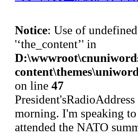
Notice
: Use of undefined
'‘the_content’' in
D:\wwwroot\cnuniword
content\themes\uniword
on line
47
President'sRadioAdd
morning. I'm speaking to
attended the NATO summit