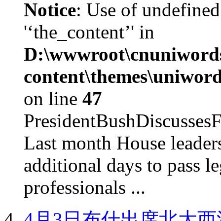
Notice
: Use of undefined
'‘the_content’' in
D:\wwwroot\cnuniword
content\themes\uniword
on line
47
PresidentBushDiscus
Last month House leaders
additional days to pass le
professionals ...
4月3日布什出席北大西