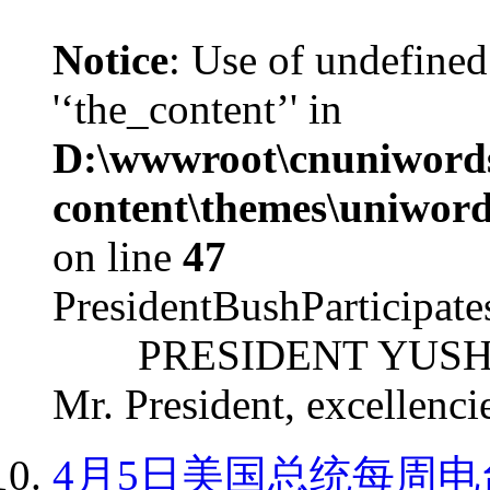
Notice
: Use of undefined
'‘the_content’' in
D:\wwwroot\cnuniword
content\themes\uniword
on line
47
PresidentBushParticipat
PRESIDENT YUSHCHEN
Mr. President, excellencie
4月5日美国总统每周电