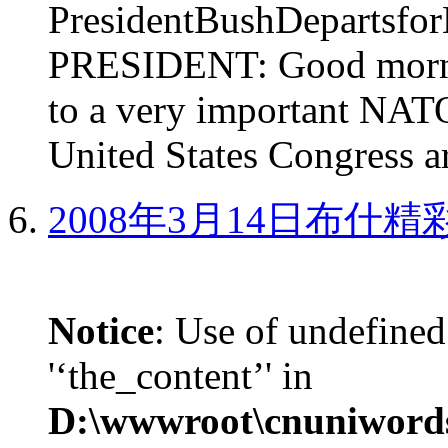
PresidentBushDepar
PRESIDENT: Good mornin
to a very important NAT
United States Congress ar
2008年3月14日布什
Notice
: Use of undefined
'‘the_content’' in
D:\wwwroot\cnuniword