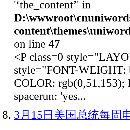
'‘the_content’' in
D:\wwwroot\cnuniword
content\themes\uniword
on line
47
<P class=0 style="LA
style="FONT-WEIGHT: b
COLOR: rgb(0,51,153); 
spacerun: 'yes...
3月15日美国总统每周