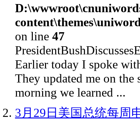
D:\wwwroot\cnuniword
content\themes\uniword
on line
47
PresidentBushDiscus
Earlier today I spoke w
They updated me on the s
morning we learned ...
3月29日美国总统每周