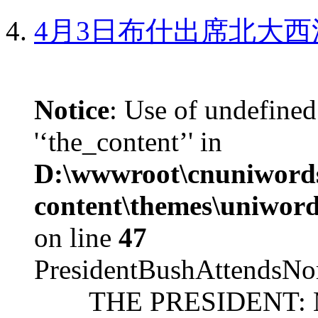
4月3日布什出席北大西
Notice
: Use of undefined
'‘the_content’' in
D:\wwwroot\cnuniword
content\themes\uniword
on line
47
PresidentBushAttendsNo
THE PRESIDENT: Mr. S