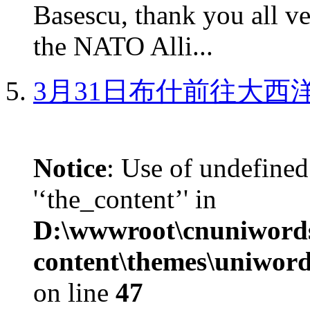
Basescu, thank you all v
the NATO Alli...
3月31日布什前往大西
Notice
: Use of undefined
'‘the_content’' in
D:\wwwroot\cnuniword
content\themes\uniword
on line
47