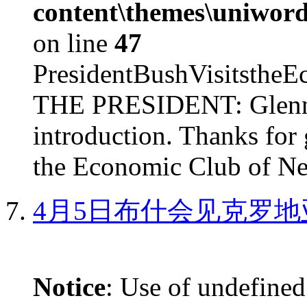
content\themes\uniword
on line
47
PresidentBushVisits
THE PRESIDENT: Glenn, 
introduction. Thanks for 
the Economic Club of Ne
4月5日布什会见克罗地
Notice
: Use of undefined