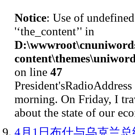
Notice
: Use of undefined
'‘the_content’' in
D:\wwwroot\cnuniword
content\themes\uniword
on line
47
President'sRadioAdd
morning. On Friday, I tra
about the state of our eco
4月1日布什与乌克兰总