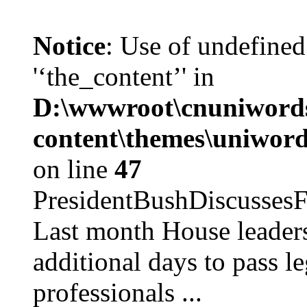
Notice
: Use of undefined
'‘the_content’' in
D:\wwwroot\cnuniword
content\themes\uniword
on line
47
PresidentBushDiscus
Last month House leaders
additional days to pass le
professionals ...