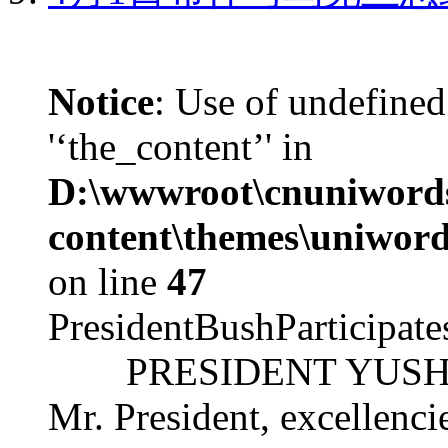
Notice
: Use of undefined
'‘the_content’' in
D:\wwwroot\cnuniword
content\themes\uniword
on line
47
PresidentBushParticipat
PRESIDENT YUSHCHEN
Mr. President, excellencie