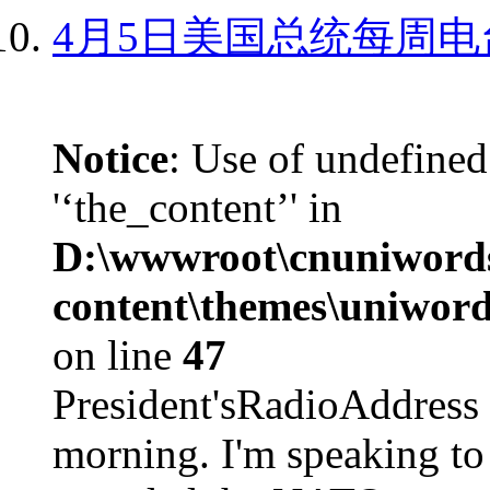
4月5日美国总统每周电
Notice
: Use of undefined
'‘the_content’' in
D:\wwwroot\cnuniword
content\themes\uniword
on line
47
President'sRadioAdd
morning. I'm speaking to