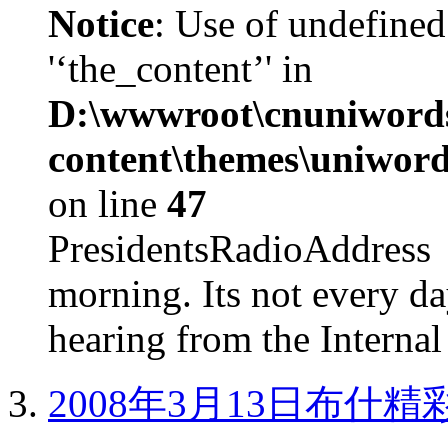
Notice
: Use of undefined
'‘the_content’' in
D:\wwwroot\cnuniword
content\themes\uniword
on line
47
PresidentsRadioAddr
morning. Its not every d
hearing from the Internal
2008年3月13日布什