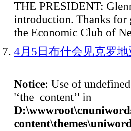
THE PRESIDENT: Glenn, 
introduction. Thanks for 
the Economic Club of Ne
4月5日布什会见克罗地
Notice
: Use of undefined
'‘the_content’' in
D:\wwwroot\cnuniword
content\themes\uniword