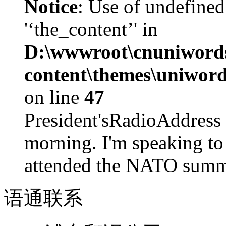
Notice
: Use of undefined
'‘the_content’' in
D:\wwwroot\cnuniword
content\themes\uniword
on line
47
President'sRadioAdd
morning. I'm speaking to
attended the NATO summit
语通
联系