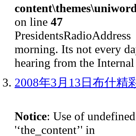
content\themes\uniword
on line
47
PresidentsRadioAddr
morning. Its not every d
hearing from the Internal
2008年3月13日布什
Notice
: Use of undefined
'‘the_content’' in