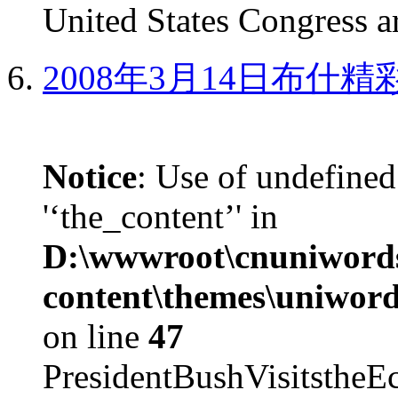
United States Congress ar
2008年3月14日布什
Notice
: Use of undefined
'‘the_content’' in
D:\wwwroot\cnuniword
content\themes\uniword
on line
47
PresidentBushVisits