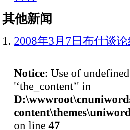
其他新闻
2008年3月7日布什谈
Notice
: Use of undefined
'‘the_content’' in
D:\wwwroot\cnuniword
content\themes\uniword
on line
47