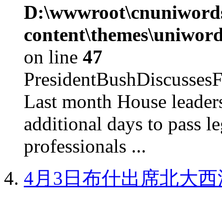
D:\wwwroot\cnuniword
content\themes\uniword
on line
47
PresidentBushDiscus
Last month House leaders
additional days to pass le
professionals ...
4月3日布什出席北大西