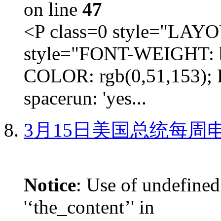
on line
47
<P class=0 style="LA
style="FONT-WEIGHT: b
COLOR: rgb(0,51,153); 
spacerun: 'yes...
3月15日美国总统每周
Notice
: Use of undefined
'‘the_content’' in