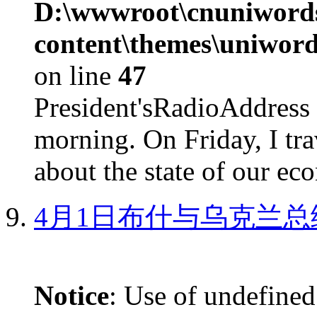
D:\wwwroot\cnuniword
content\themes\uniword
on line
47
President'sRadioAdd
morning. On Friday, I tra
about the state of our eco
4月1日布什与乌克兰总
Notice
: Use of undefined