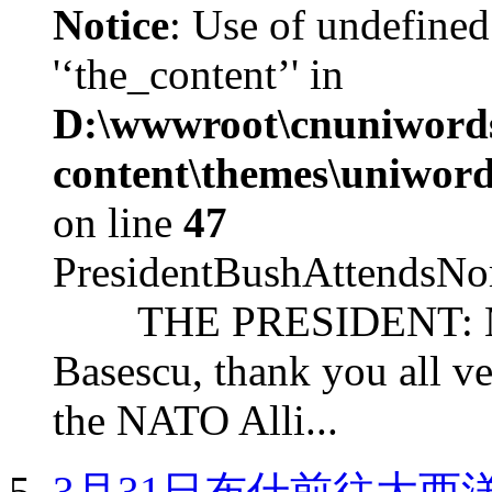
Notice
: Use of undefined
'‘the_content’' in
D:\wwwroot\cnuniword
content\themes\uniword
on line
47
PresidentBushAttendsNo
THE PRESIDENT: Mr. S
Basescu, thank you all v
the NATO Alli...
3月31日布什前往大西