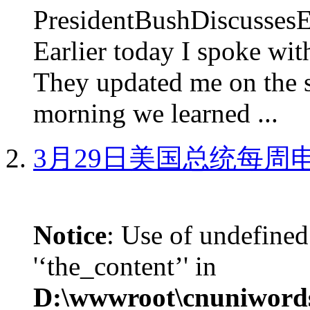
PresidentBushDiscus
Earlier today I spoke w
They updated me on the s
morning we learned ...
3月29日美国总统每周
Notice
: Use of undefined
'‘the_content’' in
D:\wwwroot\cnuniword