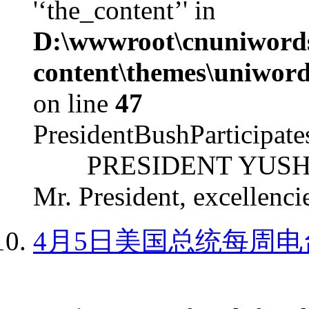
'‘the_content’' in
D:\wwwroot\cnuniword
content\themes\uniword
on line
47
PresidentBushParticipat
PRESIDENT YUSHCHEN
Mr. President, excellencie
4月5日美国总统每周电