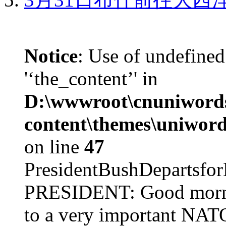
Notice
: Use of undefined
'‘the_content’' in
D:\wwwroot\cnuniword
content\themes\uniword
on line
47
PresidentBushDepar
PRESIDENT: Good mornin
to a very important NAT