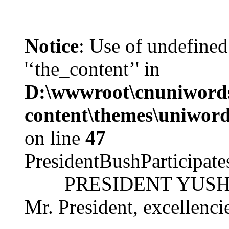
Notice
: Use of undefined
'‘the_content’' in
D:\wwwroot\cnuniword
content\themes\uniword
on line
47
PresidentBushParticipat
PRESIDENT YUSHCHEN
Mr. President, excellencie