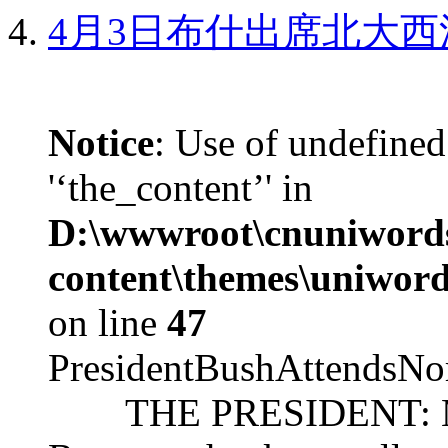
4月3日布什出席北大西
Notice
: Use of undefined
'‘the_content’' in
D:\wwwroot\cnuniword
content\themes\uniword
on line
47
PresidentBushAttendsNo
THE PRESIDENT: Mr. S