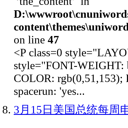
'‘the_content’' in
D:\wwwroot\cnuniword
content\themes\uniword
on line
47
<P class=0 style="LA
style="FONT-WEIGHT: b
COLOR: rgb(0,51,153); 
spacerun: 'yes...
3月15日美国总统每周