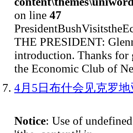
content\themes\uniword
on line
47
PresidentBushVisits
THE PRESIDENT: Glenn, 
introduction. Thanks for 
the Economic Club of Ne
4月5日布什会见克罗地
Notice
: Use of undefined