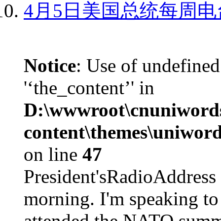
4月5日美国总统每周电
Notice
: Use of undefined
'‘the_content’' in
D:\wwwroot\cnuniword
content\themes\uniword
on line
47
President'sRadioAdd
morning. I'm speaking to
attended the NATO summit