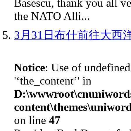
Basescu, thank you all v
the NATO Alli...
3月31日布什前往大西
Notice
: Use of undefined
'‘the_content’' in
D:\wwwroot\cnuniword
content\themes\uniword
on line
47