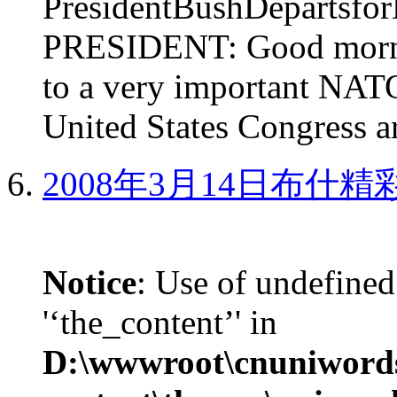
PresidentBushDepar
PRESIDENT: Good mornin
to a very important NAT
United States Congress ar
2008年3月14日布什
Notice
: Use of undefined
'‘the_content’' in
D:\wwwroot\cnuniword