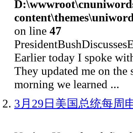
D:\wwwroot\cnuniword
content\themes\uniword
on line
47
PresidentBushDiscus
Earlier today I spoke w
They updated me on the s
morning we learned ...
3月29日美国总统每周