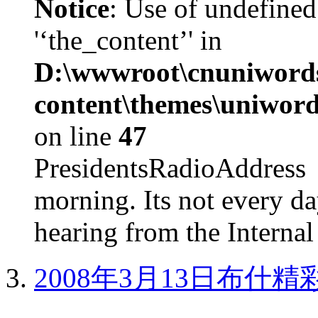
Notice
: Use of undefined
'‘the_content’' in
D:\wwwroot\cnuniword
content\themes\uniword
on line
47
PresidentsRadioAddr
morning. Its not every d
hearing from the Internal
2008年3月13日布什