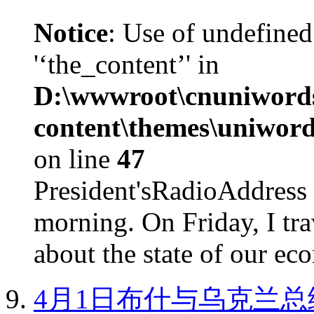
Notice
: Use of undefined
'‘the_content’' in
D:\wwwroot\cnuniword
content\themes\uniword
on line
47
President'sRadioAdd
morning. On Friday, I tra
about the state of our eco
4月1日布什与乌克兰总