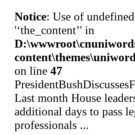
Notice
: Use of undefined
'‘the_content’' in
D:\wwwroot\cnuniword
content\themes\uniword
on line
47
PresidentBushDiscus
Last month House leaders
additional days to pass le
professionals ...