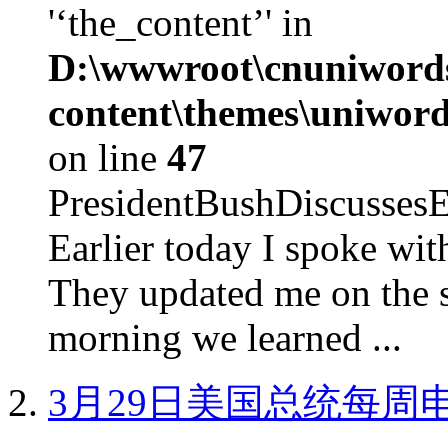
'‘the_content’' in
D:\wwwroot\cnuniword
content\themes\uniword
on line
47
PresidentBushDiscus
Earlier today I spoke w
They updated me on the s
morning we learned ...
3月29日美国总统每周