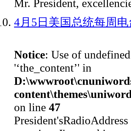
Mr. President, excellencie
4月5日美国总统每周电
Notice
: Use of undefined
'‘the_content’' in
D:\wwwroot\cnuniword
content\themes\uniword
on line
47
President'sRadioAdd