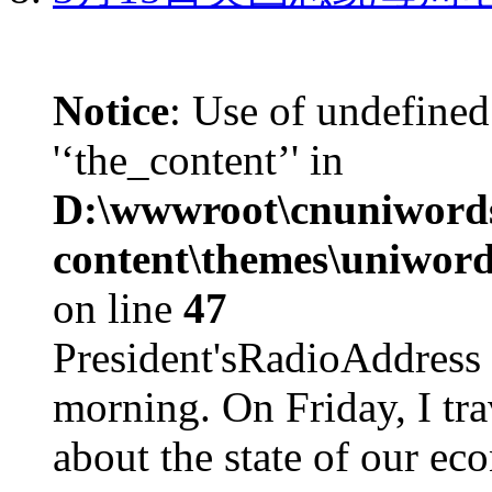
Notice
: Use of undefined
'‘the_content’' in
D:\wwwroot\cnuniword
content\themes\uniword
on line
47
President'sRadioAdd
morning. On Friday, I tra
about the state of our eco