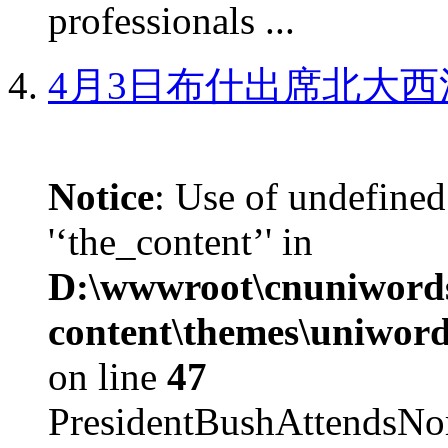
professionals ...
4月3日布什出席北大西
Notice
: Use of undefined
'‘the_content’' in
D:\wwwroot\cnuniword
content\themes\uniword
on line
47
PresidentBushAttendsNo