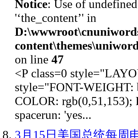
Notice
: Use of undefined
'‘the_content’' in
D:\wwwroot\cnuniword
content\themes\uniword
on line
47
<P class=0 style="LA
style="FONT-WEIGHT: b
COLOR: rgb(0,51,153); 
spacerun: 'yes...
3月15日美国总统每周