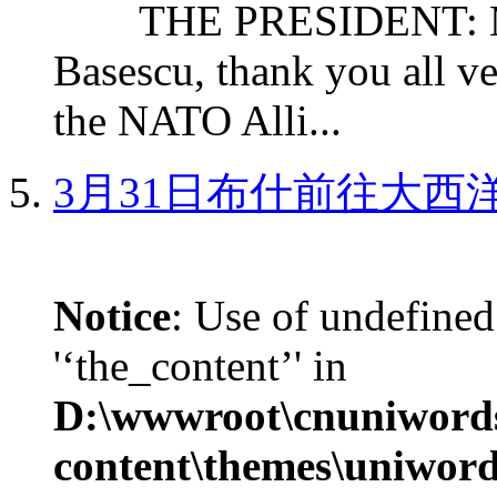
THE PRESIDENT: Mr. S
Basescu, thank you all v
the NATO Alli...
3月31日布什前往大西
Notice
: Use of undefined
'‘the_content’' in
D:\wwwroot\cnuniword
content\themes\uniword