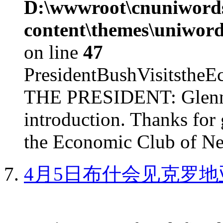
D:\wwwroot\cnuniword
content\themes\uniword
on line
47
PresidentBushVisits
THE PRESIDENT: Glenn, 
introduction. Thanks for 
the Economic Club of Ne
4月5日布什会见克罗地