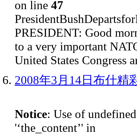
on line
47
PresidentBushDepar
PRESIDENT: Good mornin
to a very important NAT
United States Congress ar
2008年3月14日布什
Notice
: Use of undefined
'‘the_content’' in