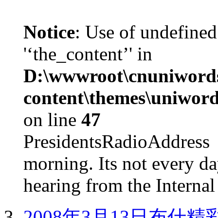
Notice
: Use of undefined
'‘the_content’' in
D:\wwwroot\cnuniword
content\themes\uniword
on line
47
PresidentsRadioAddr
morning. Its not every d
hearing from the Internal
2008年3月13日布什