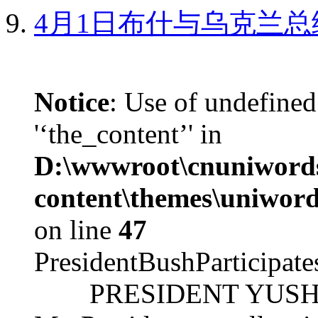
4月1日布什与乌克兰总
Notice
: Use of undefined
'‘the_content’' in
D:\wwwroot\cnuniword
content\themes\uniword
on line
47
PresidentBushParticipat
PRESIDENT YUSHCHEN