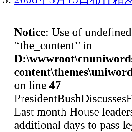
Notice
: Use of undefined
'‘the_content’' in
D:\wwwroot\cnuniword
content\themes\uniword
on line
47
PresidentBushDiscus
Last month House leaders
additional days to pass le