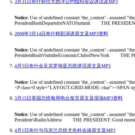
3月31日布什前往大西洋公约组织会议讲话及MP3
Notice
: Use of undefined constant ‘the_content’ - assumed '‘th
PresidentBushDepartsforNATOSummit THE PRESIDENT: Good m
2008年3月14日布什精彩演讲原文及MP3资料
Notice
: Use of undefined constant ‘the_content’ - assumed '‘th
PresidentBushVisitstheEconomicClubofNewYork THE PRESIDEN
4月5日布什会见克罗地亚总统讲话原文及MP3
Notice
: Use of undefined constant ‘the_content’ - assumed '‘th
<P class=0 style="LAYOUT-GRID-MODE: char"><SPAN style
3月15日美国总统每周电台发言原文及现场MP3资料
Notice
: Use of undefined constant ‘the_content’ - assumed '‘th
President'sRadioAddress THE PRESIDENT: Good morning. On Fr
4月1日布什与乌克兰总统尤先科会谈原文及MP3