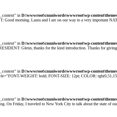
e_content’' in
D:\wwwroot\cnuniwords\wwwroot\wp-content\themes\u
orning. Laura and I are on our way to a very important NATO sum
e_content’' in
D:\wwwroot\cnuniwords\wwwroot\wp-content\themes\u
T: Glenn, thanks for the kind introduction. Thanks for giving me
e_content’' in
D:\wwwroot\cnuniwords\wwwroot\wp-content\themes\u
="FONT-WEIGHT: bold; FONT-SIZE: 12pt; COLOR: rgb(0,51,153); F
e_content’' in
D:\wwwroot\cnuniwords\wwwroot\wp-content\themes\u
iday, I traveled to New York City to talk about the state of our e