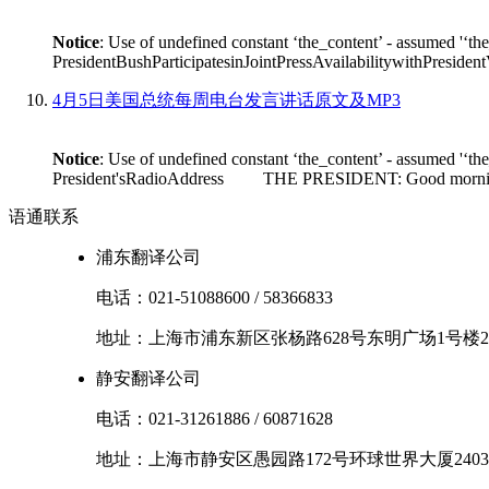
Notice
: Use of undefined constant ‘the_content’ - assumed '‘th
PresidentBushParticipatesinJointPressAvailabilitywithPres
4月5日美国总统每周电台发言讲话原文及MP3
Notice
: Use of undefined constant ‘the_content’ - assumed '‘th
President'sRadioAddress THE PRESIDENT: Good morning. I'm
语通
联系
浦东翻译公司
电话：
021-51088600
/
58366833
地址：
上海市
浦东新区
张杨路628号东明广场1号楼2
静安翻译公司
电话：
021-31261886
/
60871628
地址：
上海市
静安区
愚园路172号环球世界大厦2403