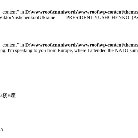
e_content’' in
D:\wwwroot\cnuniwords\wwwroot\wp-content\themes\u
identViktorYushchenkoofUkraine PRESIDENT YUSHCHENKO: (As transla
e_content’' in
D:\wwwroot\cnuniwords\wwwroot\wp-content\themes\u
 speaking to you from Europe, where I attended the NATO summit 
3楼B座
A