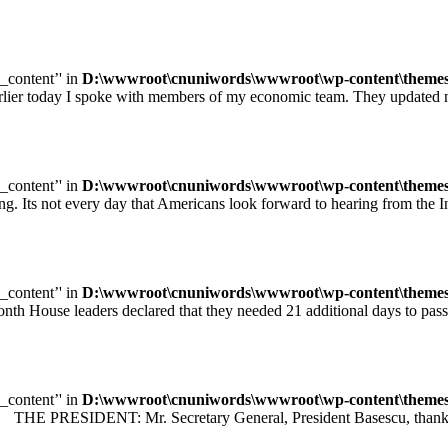
e_content’' in
D:\wwwroot\cnuniwords\wwwroot\wp-content\themes\u
ay I spoke with members of my economic team. They updated me on
e_content’' in
D:\wwwroot\cnuniwords\wwwroot\wp-content\themes\u
ot every day that Americans look forward to hearing from the Inte
e_content’' in
D:\wwwroot\cnuniwords\wwwroot\wp-content\themes\u
leaders declared that they needed 21 additional days to pass legisl
e_content’' in
D:\wwwroot\cnuniwords\wwwroot\wp-content\themes\u
 PRESIDENT: Mr. Secretary General, President Basescu, thank you 