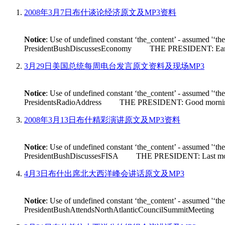
2008年3月7日布什谈论经济原文及MP3资料
Notice
: Use of undefined constant ‘the_content’ - assumed '‘th
PresidentBushDiscussesEconomy THE PRESIDENT: Earlier tod
3月29日美国总统每周电台发言原文资料及现场MP3
Notice
: Use of undefined constant ‘the_content’ - assumed '‘th
PresidentsRadioAddress THE PRESIDENT: Good morning. Its n
2008年3月13日布什精彩演讲原文及MP3资料
Notice
: Use of undefined constant ‘the_content’ - assumed '‘th
PresidentBushDiscussesFISA THE PRESIDENT: Last month House 
4月3日布什出席北大西洋峰会讲话原文及MP3
Notice
: Use of undefined constant ‘the_content’ - assumed '‘th
PresidentBushAttendsNorthAtlanticCouncilSummitMeeting THE