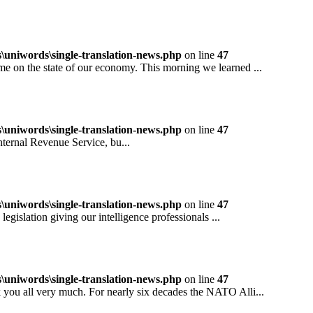
niwords\single-translation-news.php
on line
47
 the state of our economy. This morning we learned ...
niwords\single-translation-news.php
on line
47
rnal Revenue Service, bu...
niwords\single-translation-news.php
on line
47
ation giving our intelligence professionals ...
niwords\single-translation-news.php
on line
47
all very much. For nearly six decades the NATO Alli...