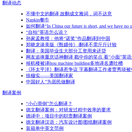
翻译
动态
不懂中文的翻译 故翻成文雅词，词不达意
Napkin餐巾
如何翻译“In China our future is short, and we have no 
“自拍”英语怎么说？
孙家孟教授：他将“诺奖”作品翻译到中国
郑晓龙谈美版《甄嬛传》:翻译不需斤斤计较
翻译：美国毕业生大部分工资用来还贷
网友追捧重庆话神翻译 戳中你的笑点 看”小面”英语
候机楼被译hou machine building多地译名遭吐槽
《环太平洋》翻译惹争议 字幕翻译工作者贾秀琰被
徐穆实——美国翻译家
中国好人”为居民做翻译
翻译
案例
“小心滑倒”怎么翻译？
德文翻译案例：对研发过程中效率的要求
德译中：项目中的职责翻译案例
德文翻译汉语：汽车设计图|图纸翻译案例
装箱单中英文范例