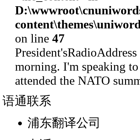
D:\wwwroot\cnuniword
content\themes\uniword
on line
47
President'sRadioAdd
morning. I'm speaking to
attended the NATO summit
语通
联系
浦东翻译公司