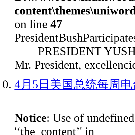
content\themes\uniword
on line
47
PresidentBushParticipat
PRESIDENT YUSHCHEN
Mr. President, excellencie
4月5日美国总统每周电
Notice
: Use of undefined
'‘the_content’' in