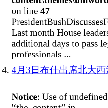
on line
47
PresidentBushDiscus
Last month House leaders
additional days to pass le
professionals ...
4月3日布什出席北大西
Notice
: Use of undefined
'‘the_content’' in