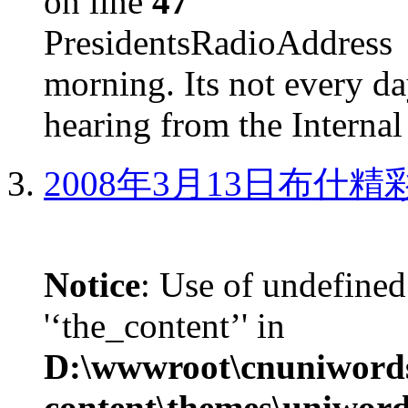
on line
47
PresidentsRadioAddr
morning. Its not every d
hearing from the Internal
2008年3月13日布什
Notice
: Use of undefined
'‘the_content’' in
D:\wwwroot\cnuniword
content\themes\uniword