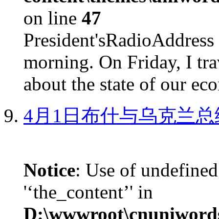
on line
47
President'sRadioAdd
morning. On Friday, I tra
about the state of our eco
4月1日布什与乌克兰总
Notice
: Use of undefined
'‘the_content’' in
D:\wwwroot\cnuniword