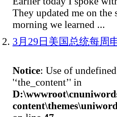
Earlier today I spoke w
They updated me on the s
morning we learned ...
3月29日美国总统每周
Notice
: Use of undefined
'‘the_content’' in
D:\wwwroot\cnuniword
content\themes\uniword