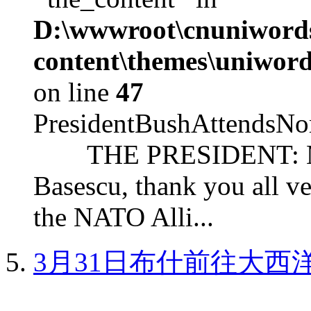
D:\wwwroot\cnuniword
content\themes\uniword
on line
47
PresidentBushAttendsNo
THE PRESIDENT: Mr. S
Basescu, thank you all v
the NATO Alli...
3月31日布什前往大西