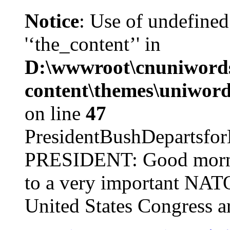
Notice
: Use of undefined
'‘the_content’' in
D:\wwwroot\cnuniword
content\themes\uniword
on line
47
PresidentBushDepar
PRESIDENT: Good mornin
to a very important NAT
United States Congress ar