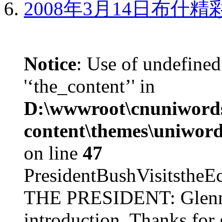
2008年3月14日布什
Notice
: Use of undefined
'‘the_content’' in
D:\wwwroot\cnuniword
content\themes\uniword
on line
47
PresidentBushVisits
THE PRESIDENT: Glenn, 
introduction. Thanks for 