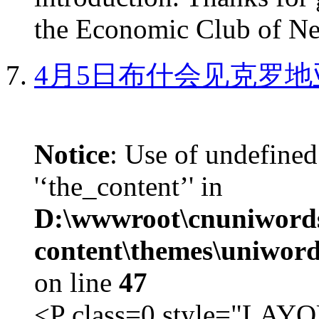
the Economic Club of Ne
4月5日布什会见克罗地
Notice
: Use of undefined
'‘the_content’' in
D:\wwwroot\cnuniword
content\themes\uniword
on line
47
<P class=0 style="LA