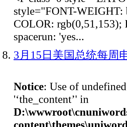
style="FONT-WEIGHT: b
COLOR: rgb(0,51,153); 
spacerun: 'yes...
3月15日美国总统每周
Notice
: Use of undefined
'‘the_content’' in
D:\wwwroot\cnuniword
content\themes\uniword