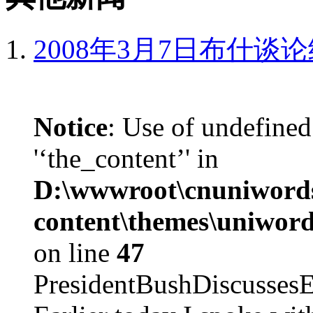
2008年3月7日布什谈
Notice
: Use of undefined
'‘the_content’' in
D:\wwwroot\cnuniword
content\themes\uniword
on line
47
PresidentBushDiscus