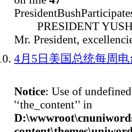
PresidentBushParticipat
PRESIDENT YUSHCHEN
Mr. President, excellencie
4月5日美国总统每周电
Notice
: Use of undefined
'‘the_content’' in
D:\wwwroot\cnuniword
content\themes\uniword