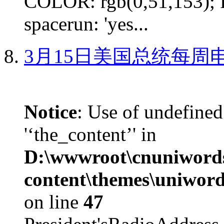
COLOR: rgb(0,51,153); 
spacerun: 'yes...
3月15日美国总统每周
Notice
: Use of undefined
'‘the_content’' in
D:\wwwroot\cnuniword
content\themes\uniword
on line
47