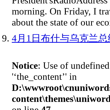
President'sRadioAdd
morning. On Friday, I tra
about the state of our eco
4月1日布什与乌克兰总
Notice
: Use of undefined
'‘the_content’' in
D:\wwwroot\cnuniword
content\themes\uniword
on line
47