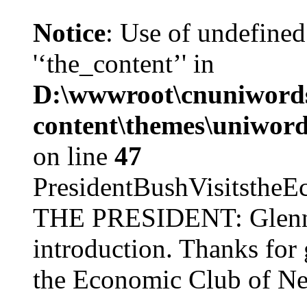
Notice
: Use of undefined
'‘the_content’' in
D:\wwwroot\cnuniword
content\themes\uniword
on line
47
PresidentBushVisits
THE PRESIDENT: Glenn, 
introduction. Thanks for 
the Economic Club of Ne