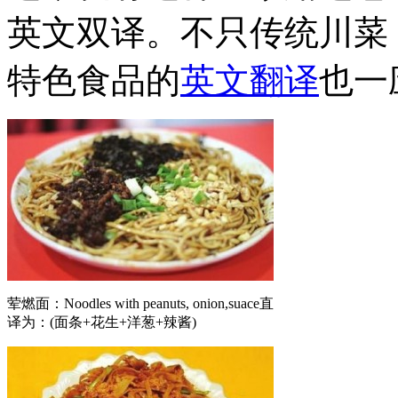
英文双译。不只传统川菜
特色食品的
英文翻译
也一
荤燃面：Noodles with peanuts, onion,suace直
译为：(面条+花生+洋葱+辣酱)