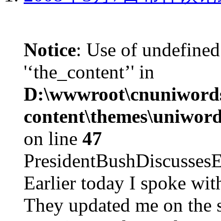
Notice
: Use of undefined
'‘the_content’' in
D:\wwwroot\cnuniword
content\themes\uniword
on line
47
PresidentBushDiscus
Earlier today I spoke w
They updated me on the s