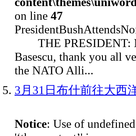
content\themes\uniword
on line
47
PresidentBushAttendsNo
THE PRESIDENT: Mr. S
Basescu, thank you all v
the NATO Alli...
3月31日布什前往大西
Notice
: Use of undefined