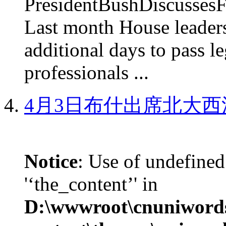
PresidentBushDiscus
Last month House leaders
additional days to pass le
professionals ...
4月3日布什出席北大西
Notice
: Use of undefined
'‘the_content’' in
D:\wwwroot\cnuniword