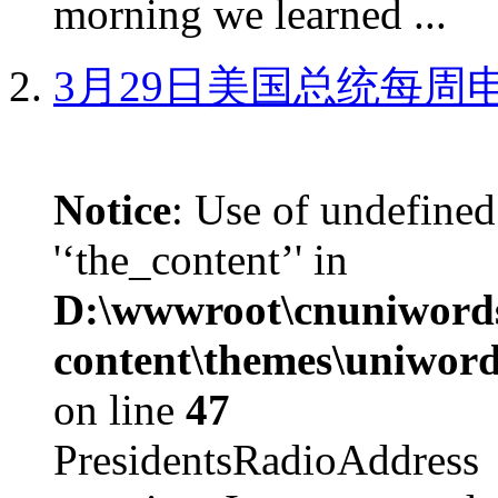
morning we learned ...
3月29日美国总统每周
Notice
: Use of undefined
'‘the_content’' in
D:\wwwroot\cnuniword
content\themes\uniword
on line
47
PresidentsRadioAddr