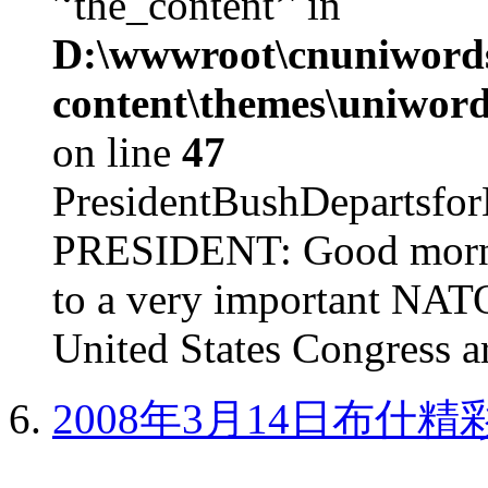
'‘the_content’' in
D:\wwwroot\cnuniword
content\themes\uniword
on line
47
PresidentBushDepar
PRESIDENT: Good mornin
to a very important NAT
United States Congress ar
2008年3月14日布什