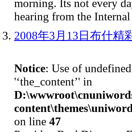
morning. Its not every d
hearing from the Internal
2008年3月13日布什
Notice
: Use of undefined
'‘the_content’' in
D:\wwwroot\cnuniword
content\themes\uniword
on line
47