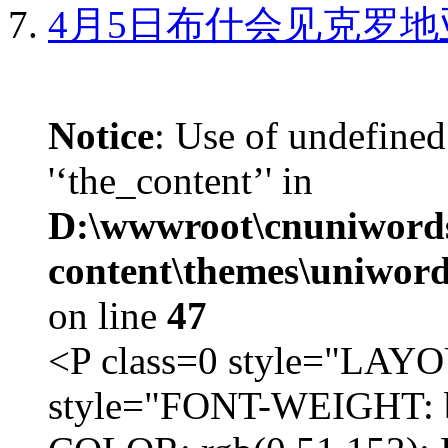
4月5日布什会见克罗地
Notice
: Use of undefined
'‘the_content’' in
D:\wwwroot\cnuniword
content\themes\uniword
on line
47
<P class=0 style="LA
style="FONT-WEIGHT: b