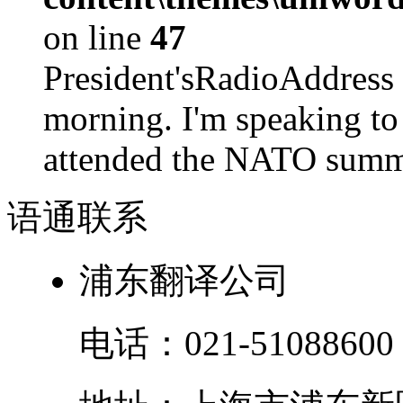
on line
47
President'sRadioAdd
morning. I'm speaking to
attended the NATO summit
语通
联系
浦东翻译公司
电话：
021-51088600