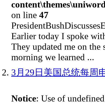
content\themes\uniword
on line
47
PresidentBushDiscus
Earlier today I spoke w
They updated me on the s
morning we learned ...
3月29日美国总统每周
Notice
: Use of undefined