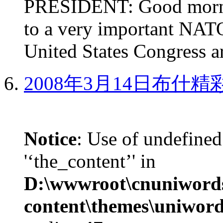
PRESIDENT: Good mornin
to a very important NAT
United States Congress ar
2008年3月14日布什
Notice
: Use of undefined
'‘the_content’' in
D:\wwwroot\cnuniword
content\themes\uniword