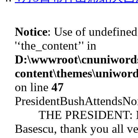
Notice
: Use of undefined
'‘the_content’' in
D:\wwwroot\cnuniword
content\themes\uniword
on line
47
PresidentBushAttendsNo
THE PRESIDENT: Mr. S
Basescu, thank you all v