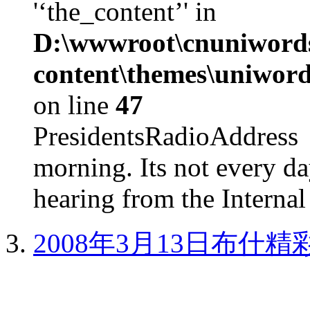
'‘the_content’' in
D:\wwwroot\cnuniword
content\themes\uniword
on line
47
PresidentsRadioAddr
morning. Its not every d
hearing from the Internal
2008年3月13日布什