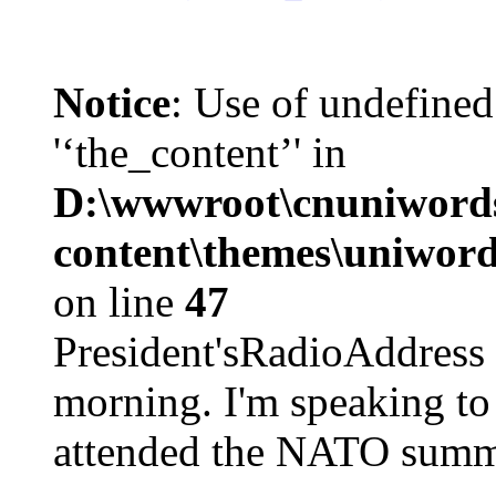
Notice
: Use of undefined
'‘the_content’' in
D:\wwwroot\cnuniword
content\themes\uniword
on line
47
President'sRadioAdd
morning. I'm speaking to
attended the NATO summit