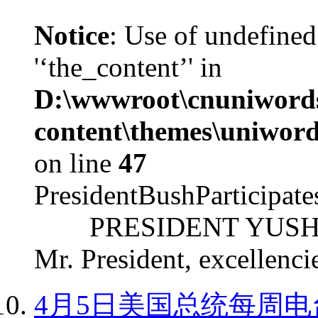
Notice
: Use of undefined
'‘the_content’' in
D:\wwwroot\cnuniword
content\themes\uniword
on line
47
PresidentBushParticipat
PRESIDENT YUSHCHEN
Mr. President, excellencie
4月5日美国总统每周电