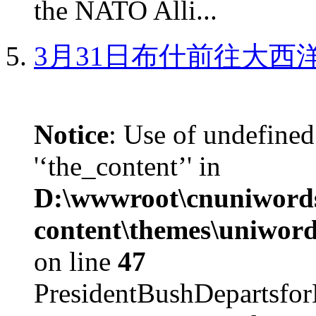
the NATO Alli...
3月31日布什前往大西
Notice
: Use of undefined
'‘the_content’' in
D:\wwwroot\cnuniword
content\themes\uniword
on line
47
PresidentBushDepar