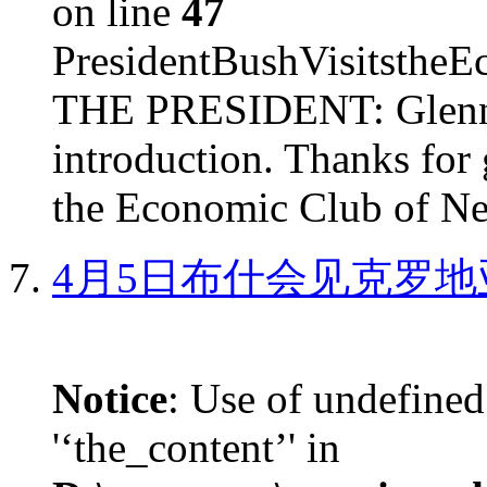
on line
47
PresidentBushVisits
THE PRESIDENT: Glenn, 
introduction. Thanks for 
the Economic Club of Ne
4月5日布什会见克罗地
Notice
: Use of undefined
'‘the_content’' in