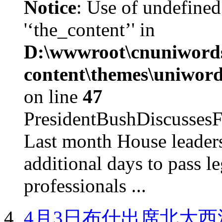
Notice
: Use of undefined
'‘the_content’' in
D:\wwwroot\cnuniword
content\themes\uniword
on line
47
PresidentBushDiscus
Last month House leaders
additional days to pass le
professionals ...
4月3日布什出席北大西