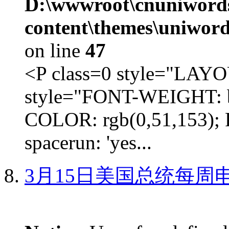
D:\wwwroot\cnuniword
content\themes\uniword
on line
47
<P class=0 style="LA
style="FONT-WEIGHT: b
COLOR: rgb(0,51,153); 
spacerun: 'yes...
3月15日美国总统每周