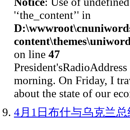
Notice
: Use of undefined
'‘the_content’' in
D:\wwwroot\cnuniword
content\themes\uniword
on line
47
President'sRadioAdd
morning. On Friday, I tra
about the state of our eco
4月1日布什与乌克兰总