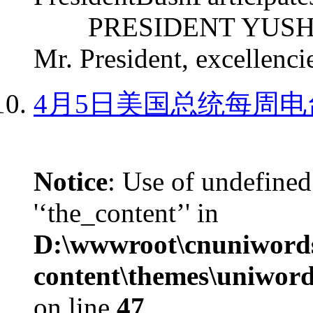
PRESIDENT YUSHCHEN
Mr. President, excellencie
4月5日美国总统每周电
Notice
: Use of undefined
'‘the_content’' in
D:\wwwroot\cnuniword
content\themes\uniword
on line
47