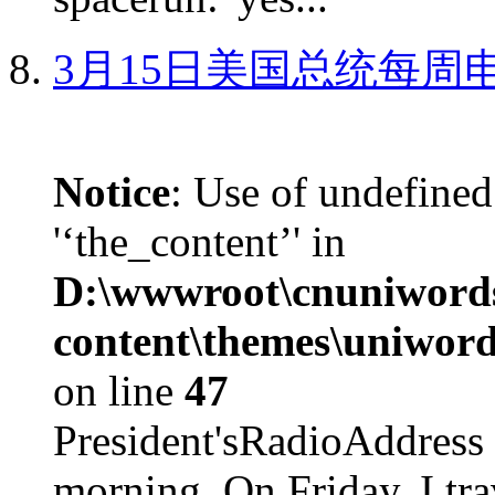
3月15日美国总统每周
Notice
: Use of undefined
'‘the_content’' in
D:\wwwroot\cnuniword
content\themes\uniword
on line
47
President'sRadioAdd
morning. On Friday, I tra