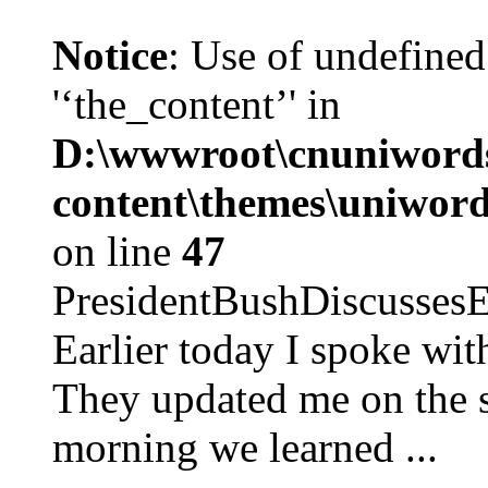
Notice
: Use of undefined
'‘the_content’' in
D:\wwwroot\cnuniword
content\themes\uniword
on line
47
PresidentBushDiscus
Earlier today I spoke w
They updated me on the s
morning we learned ...