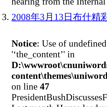
hearing from the Internal
2008年3月13日布什
Notice
: Use of undefined
'‘the_content’' in
D:\wwwroot\cnuniword
content\themes\uniword
on line
47
PresidentBushDiscus