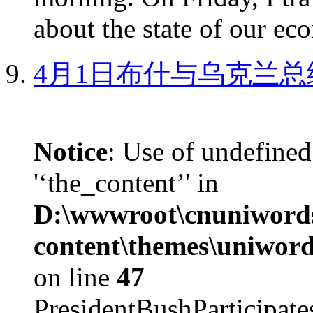
about the state of our eco
4月1日布什与乌克兰总
Notice
: Use of undefined
'‘the_content’' in
D:\wwwroot\cnuniword
content\themes\uniword
on line
47
PresidentBushParticipat