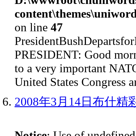
content\themes\uniword
on line
47
PresidentBushDepar
PRESIDENT: Good mornin
to a very important NAT
United States Congress ar
2008年3月14日布什
Notice
: Use of undefined