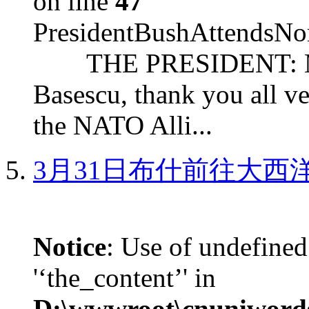
on line
47
PresidentBushAttendsNo
THE PRESIDENT: Mr. S
Basescu, thank you all v
the NATO Alli...
3月31日布什前往大西
Notice
: Use of undefined
'‘the_content’' in
D:\wwwroot\cnuniword