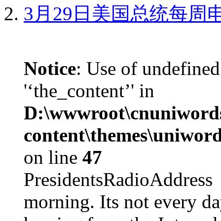
3月29日美国总统每周
Notice
: Use of undefined
'‘the_content’' in
D:\wwwroot\cnuniword
content\themes\uniword
on line
47
PresidentsRadioAddr
morning. Its not every d