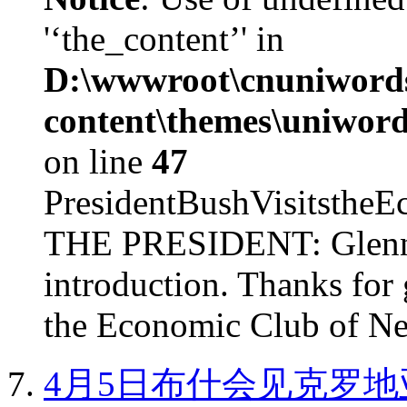
'‘the_content’' in
D:\wwwroot\cnuniword
content\themes\uniword
on line
47
PresidentBushVisits
THE PRESIDENT: Glenn, 
introduction. Thanks for 
the Economic Club of Ne
4月5日布什会见克罗地