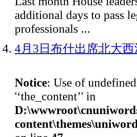
Last month House leaders
additional days to pass le
professionals ...
4月3日布什出席北大西
Notice
: Use of undefined
'‘the_content’' in
D:\wwwroot\cnuniword
content\themes\uniword