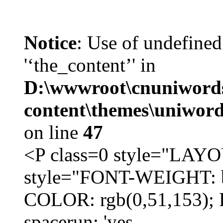
Notice
: Use of undefined
'‘the_content’' in
D:\wwwroot\cnuniword
content\themes\uniword
on line
47
<P class=0 style="LA
style="FONT-WEIGHT: b
COLOR: rgb(0,51,153); 
spacerun: 'yes...