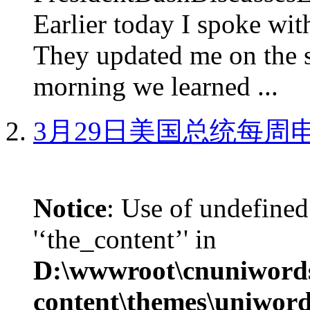
Earlier today I spoke w
They updated me on the s
morning we learned ...
3月29日美国总统每周
Notice
: Use of undefined
'‘the_content’' in
D:\wwwroot\cnuniword
content\themes\uniword