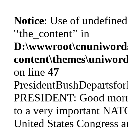
Notice
: Use of undefined
'‘the_content’' in
D:\wwwroot\cnuniword
content\themes\uniword
on line
47
PresidentBushDepar
PRESIDENT: Good mornin
to a very important NAT
United States Congress ar