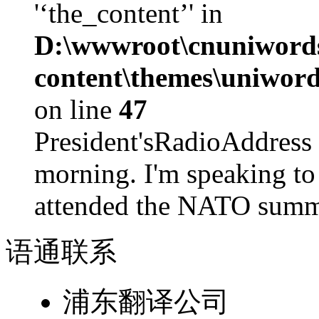
'‘the_content’' in
D:\wwwroot\cnuniword
content\themes\uniword
on line
47
President'sRadioAdd
morning. I'm speaking to
attended the NATO summit
语通
联系
浦东翻译公司