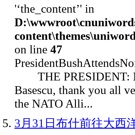
'‘the_content’' in
D:\wwwroot\cnuniword
content\themes\uniword
on line
47
PresidentBushAttendsNo
THE PRESIDENT: Mr. S
Basescu, thank you all v
the NATO Alli...
3月31日布什前往大西