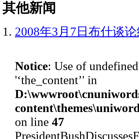
其他新闻
2008年3月7日布什谈
Notice
: Use of undefined
'‘the_content’' in
D:\wwwroot\cnuniword
content\themes\uniword
on line
47
PresidentBushDiscus