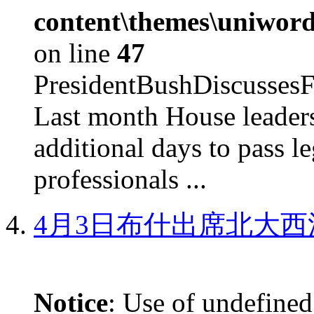
content\themes\uniword
on line
47
PresidentBushDiscus
Last month House leaders
additional days to pass le
professionals ...
4月3日布什出席北大西
Notice
: Use of undefined