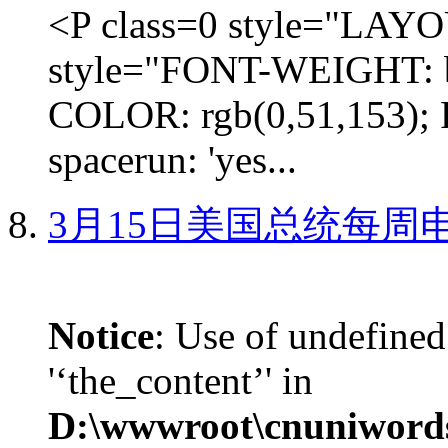
<P class=0 style="LA
style="FONT-WEIGHT: b
COLOR: rgb(0,51,153); 
spacerun: 'yes...
3月15日美国总统每周
Notice
: Use of undefined
'‘the_content’' in
D:\wwwroot\cnuniword