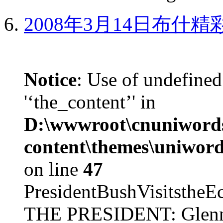
2008年3月14日布什
Notice
: Use of undefined
'‘the_content’' in
D:\wwwroot\cnuniword
content\themes\uniword
on line
47
PresidentBushVisits
THE PRESIDENT: Glenn, 