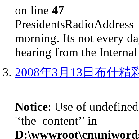
on line
47
PresidentsRadioAddr
morning. Its not every d
hearing from the Internal
2008年3月13日布什
Notice
: Use of undefined
'‘the_content’' in
D:\wwwroot\cnuniword