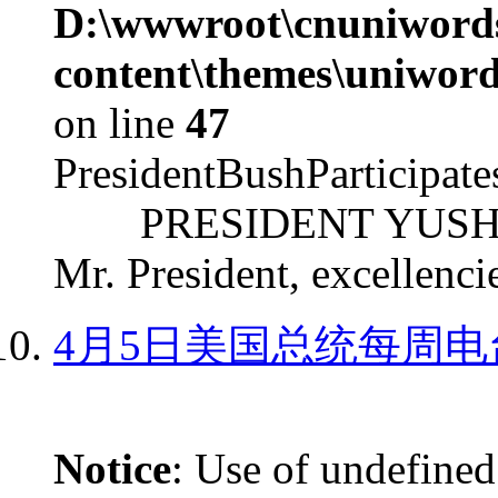
D:\wwwroot\cnuniword
content\themes\uniword
on line
47
PresidentBushParticipat
PRESIDENT YUSHCHEN
Mr. President, excellencie
4月5日美国总统每周电
Notice
: Use of undefined