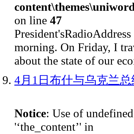
content\themes\uniword
on line
47
President'sRadioAdd
morning. On Friday, I tra
about the state of our eco
4月1日布什与乌克兰总
Notice
: Use of undefined
'‘the_content’' in