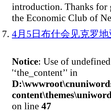
introduction. Thanks for 
the Economic Club of Ne
4月5日布什会见克罗地
Notice
: Use of undefined
'‘the_content’' in
D:\wwwroot\cnuniword
content\themes\uniword
on line
47