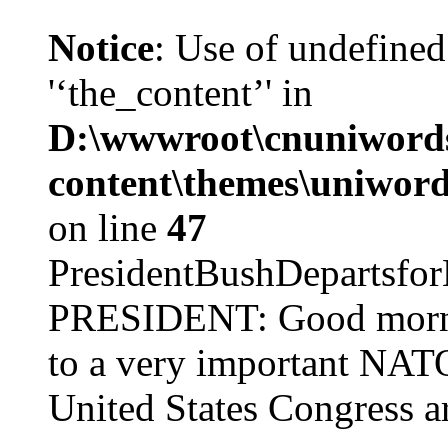
Notice
: Use of undefined
'‘the_content’' in
D:\wwwroot\cnuniword
content\themes\uniword
on line
47
PresidentBushDepar
PRESIDENT: Good mornin
to a very important NAT
United States Congress ar