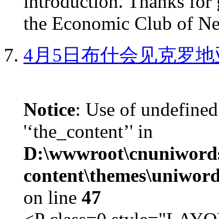
introduction. Thanks for 
the Economic Club of Ne
4月5日布什会见克罗地
Notice
: Use of undefined
'‘the_content’' in
D:\wwwroot\cnuniword
content\themes\uniword
on line
47