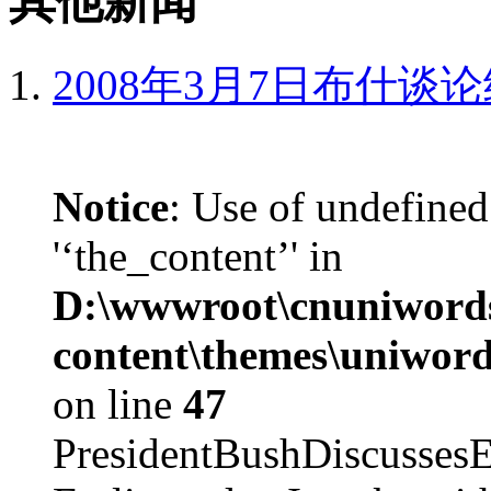
其他新闻
2008年3月7日布什谈
Notice
: Use of undefined
'‘the_content’' in
D:\wwwroot\cnuniword
content\themes\uniword
on line
47
PresidentBushDiscus