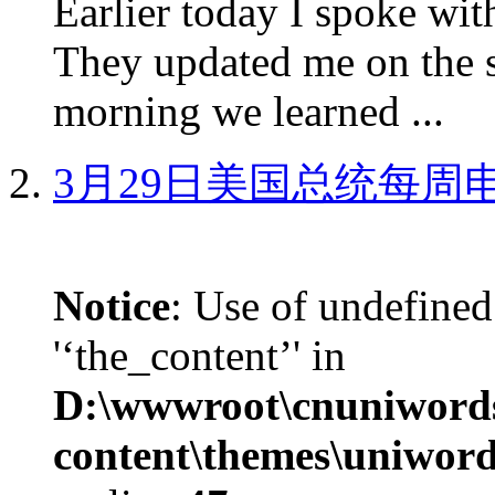
Earlier today I spoke w
They updated me on the s
morning we learned ...
3月29日美国总统每周
Notice
: Use of undefined
'‘the_content’' in
D:\wwwroot\cnuniword
content\themes\uniword