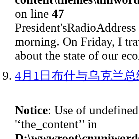
on line
47
President'sRadioAdd
morning. On Friday, I tra
about the state of our eco
4月1日布什与乌克兰总
Notice
: Use of undefined
'‘the_content’' in
D:\wwwroot\cnuniword