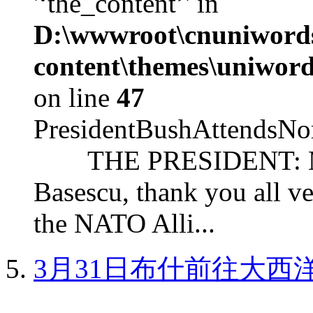
'‘the_content’' in
D:\wwwroot\cnuniword
content\themes\uniword
on line
47
PresidentBushAttendsNo
THE PRESIDENT: Mr. S
Basescu, thank you all v
the NATO Alli...
3月31日布什前往大西