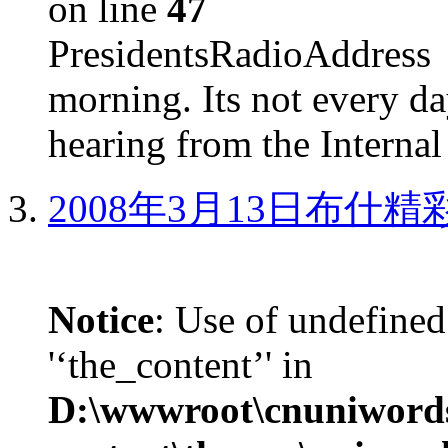
on line
47
PresidentsRadioAddr
morning. Its not every d
hearing from the Internal
2008年3月13日布什
Notice
: Use of undefined
'‘the_content’' in
D:\wwwroot\cnuniword