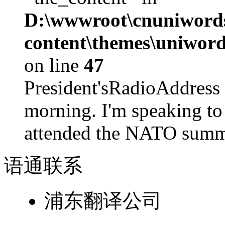
D:\wwwroot\cnuniword
content\themes\uniword
on line
47
President'sRadioAdd
morning. I'm speaking to
attended the NATO summit
语通
联系
浦东翻译公司