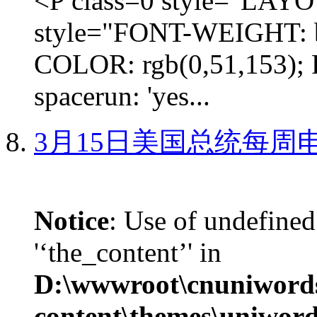
<P class=0 style="LA
style="FONT-WEIGHT: b
COLOR: rgb(0,51,153); 
spacerun: 'yes...
3月15日美国总统每周
Notice
: Use of undefined
'‘the_content’' in
D:\wwwroot\cnuniword
content\themes\uniword