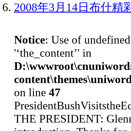
2008年3月14日布什
Notice
: Use of undefined
'‘the_content’' in
D:\wwwroot\cnuniword
content\themes\uniword
on line
47
PresidentBushVisits
THE PRESIDENT: Glenn, 