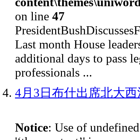
content\themes\uniword
on line
47
PresidentBushDiscus
Last month House leaders
additional days to pass le
professionals ...
4月3日布什出席北大西
Notice
: Use of undefined