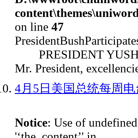
content\themes\uniword
on line
47
PresidentBushParticipat
PRESIDENT YUSHCHEN
Mr. President, excellencie
4月5日美国总统每周电
Notice
: Use of undefined
'‘the_content’' in