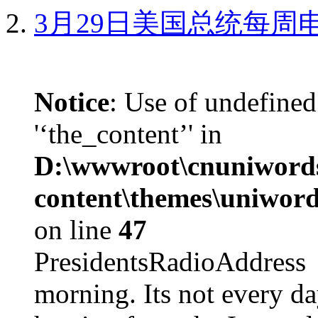
3月29日美国总统每周
Notice
: Use of undefined
'‘the_content’' in
D:\wwwroot\cnuniword
content\themes\uniword
on line
47
PresidentsRadioAddr
morning. Its not every d