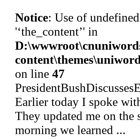
Notice
: Use of undefined
'‘the_content’' in
D:\wwwroot\cnuniword
content\themes\uniword
on line
47
PresidentBushDiscus
Earlier today I spoke w
They updated me on the s
morning we learned ...