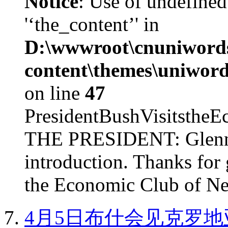
Notice
: Use of undefined
'‘the_content’' in
D:\wwwroot\cnuniword
content\themes\uniword
on line
47
PresidentBushVisits
THE PRESIDENT: Glenn, 
introduction. Thanks for 
the Economic Club of Ne
4月5日布什会见克罗地