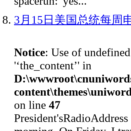
spacerun: 'yes...
3月15日美国总统每周
Notice
: Use of undefined
'‘the_content’' in
D:\wwwroot\cnuniword
content\themes\uniword
on line
47
President'sRadioAdd