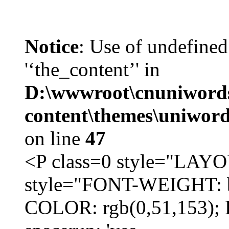
Notice
: Use of undefined
'‘the_content’' in
D:\wwwroot\cnuniword
content\themes\uniword
on line
47
<P class=0 style="LA
style="FONT-WEIGHT: b
COLOR: rgb(0,51,153); 