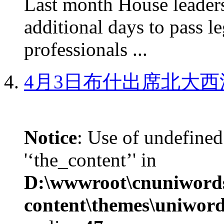
Last month House leaders
additional days to pass le
professionals ...
4月3日布什出席北大西
Notice
: Use of undefined
'‘the_content’' in
D:\wwwroot\cnuniword
content\themes\uniword