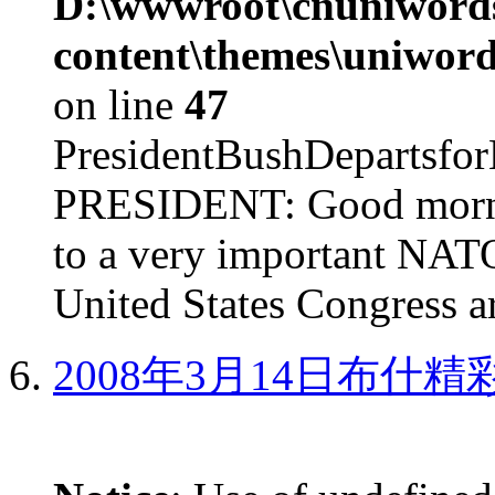
D:\wwwroot\cnuniword
content\themes\uniword
on line
47
PresidentBushDepar
PRESIDENT: Good mornin
to a very important NAT
United States Congress ar
2008年3月14日布什