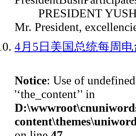
PRESIDENT YUSHCHEN
Mr. President, excellencie
4月5日美国总统每周电
Notice
: Use of undefined
'‘the_content’' in
D:\wwwroot\cnuniword
content\themes\uniword
on line
47