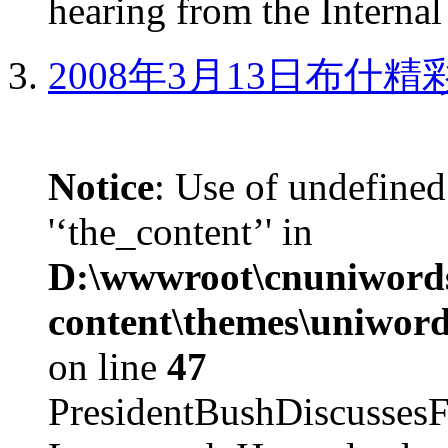
hearing from the Internal
2008年3月13日布什
Notice
: Use of undefined
'‘the_content’' in
D:\wwwroot\cnuniword
content\themes\uniword
on line
47
PresidentBushDiscus