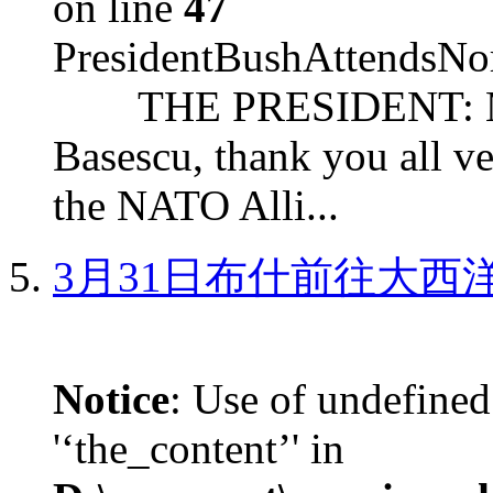
on line
47
PresidentBushAttendsNo
THE PRESIDENT: Mr. S
Basescu, thank you all v
the NATO Alli...
3月31日布什前往大西
Notice
: Use of undefined
'‘the_content’' in