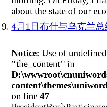
morning. On Friday, I tra
about the state of our eco
4月1日布什与乌克兰总
Notice
: Use of undefined
'‘the_content’' in
D:\wwwroot\cnuniword
content\themes\uniword
on line
47
PresidentBushParticipat