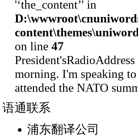
'‘the_content’' in
D:\wwwroot\cnuniword
content\themes\uniword
on line
47
President'sRadioAdd
morning. I'm speaking to
attended the NATO summit
语通
联系
浦东翻译公司