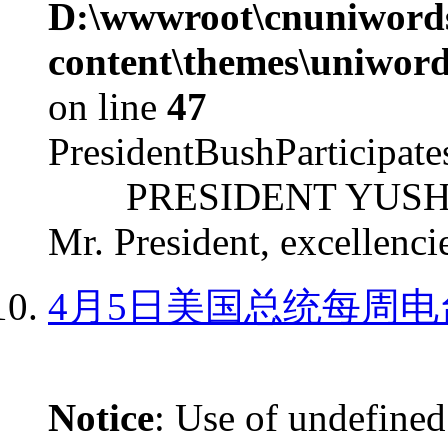
D:\wwwroot\cnuniword
content\themes\uniword
on line
47
PresidentBushParticipat
PRESIDENT YUSHCHEN
Mr. President, excellencie
4月5日美国总统每周电
Notice
: Use of undefined