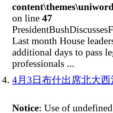
content\themes\uniword
on line
47
PresidentBushDiscus
Last month House leaders
additional days to pass le
professionals ...
4月3日布什出席北大西
Notice
: Use of undefined