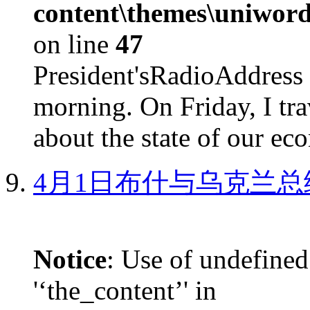
content\themes\uniword
on line
47
President'sRadioAdd
morning. On Friday, I tra
about the state of our eco
4月1日布什与乌克兰总
Notice
: Use of undefined
'‘the_content’' in