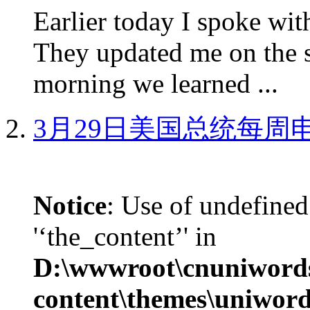
Earlier today I spoke w
They updated me on the s
morning we learned ...
3月29日美国总统每周
Notice
: Use of undefined
'‘the_content’' in
D:\wwwroot\cnuniword
content\themes\uniword