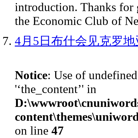
introduction. Thanks for 
the Economic Club of Ne
4月5日布什会见克罗地
Notice
: Use of undefined
'‘the_content’' in
D:\wwwroot\cnuniword
content\themes\uniword
on line
47