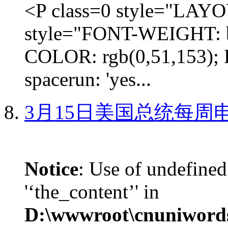
<P class=0 style="LA
style="FONT-WEIGHT: b
COLOR: rgb(0,51,153); 
spacerun: 'yes...
3月15日美国总统每周
Notice
: Use of undefined
'‘the_content’' in
D:\wwwroot\cnuniword