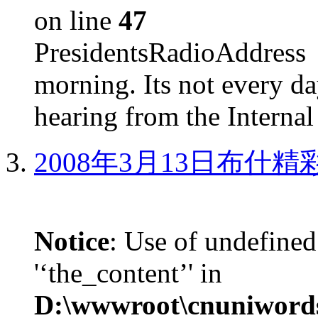
on line
47
PresidentsRadioAddr
morning. Its not every d
hearing from the Internal
2008年3月13日布什
Notice
: Use of undefined
'‘the_content’' in
D:\wwwroot\cnuniword