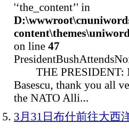
'‘the_content’' in
D:\wwwroot\cnuniword
content\themes\uniword
on line
47
PresidentBushAttendsNo
THE PRESIDENT: Mr. S
Basescu, thank you all v
the NATO Alli...
3月31日布什前往大西