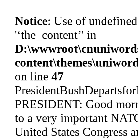
Notice
: Use of undefined
'‘the_content’' in
D:\wwwroot\cnuniword
content\themes\uniword
on line
47
PresidentBushDepar
PRESIDENT: Good mornin
to a very important NAT
United States Congress ar