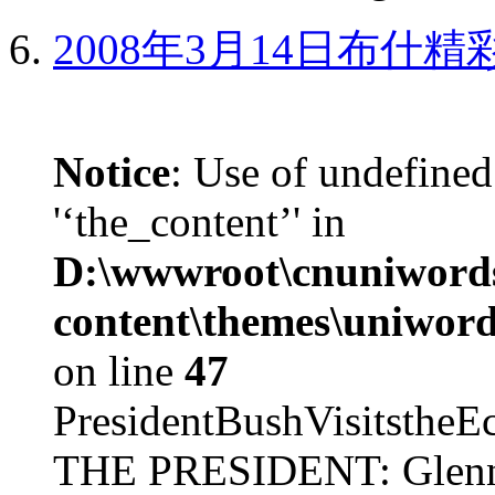
2008年3月14日布什
Notice
: Use of undefined
'‘the_content’' in
D:\wwwroot\cnuniword
content\themes\uniword
on line
47
PresidentBushVisits
THE PRESIDENT: Glenn, 