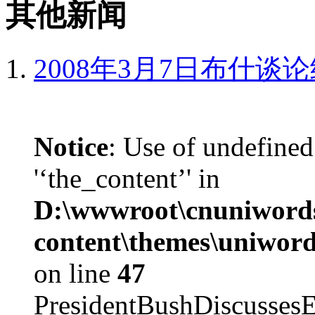
其他新闻
2008年3月7日布什谈
Notice
: Use of undefined
'‘the_content’' in
D:\wwwroot\cnuniword
content\themes\uniword
on line
47
PresidentBushDiscus