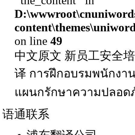
'‘the_content’' in
D:\wwwroot\cnuniword
content\themes\uniwords
on line
49
中文原文 新员工安全培训 
译 การฝึกอบรมพนักงาน
แผนกรักษาความปลอดภั
语通
联系