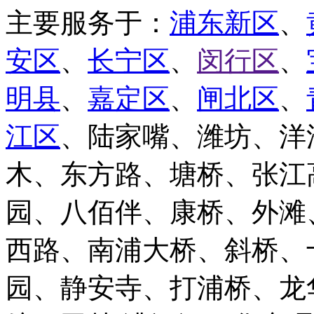
主要服务于：
浦东新区
、
安区
、
长宁区
、
闵行区
、
明县
、
嘉定区
、
闸北区
、
江区
、陆家嘴、潍坊、洋
木、东方路、塘桥、张江
园、八佰伴、康桥、外滩
西路、南浦大桥、斜桥、
园、静安寺、打浦桥、龙