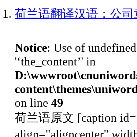
荷兰语翻译汉语：公司
Notice
: Use of undefined
'‘the_content’' in
D:\wwwroot\cnuniword
content\themes\uniwords
on line
49
荷兰语原文 [caption id="a
align="aligncenter"