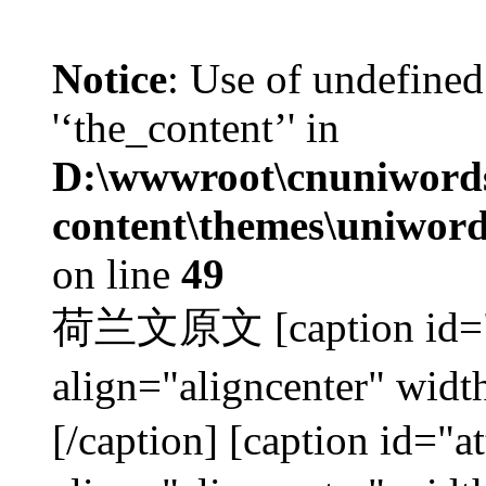
Notice
: Use of undefined
'‘the_content’' in
D:\wwwroot\cnuniword
content\themes\uniwords
on line
49
荷兰文原文 [caption id="a
align="aligncenter"
[/caption] [caption id="