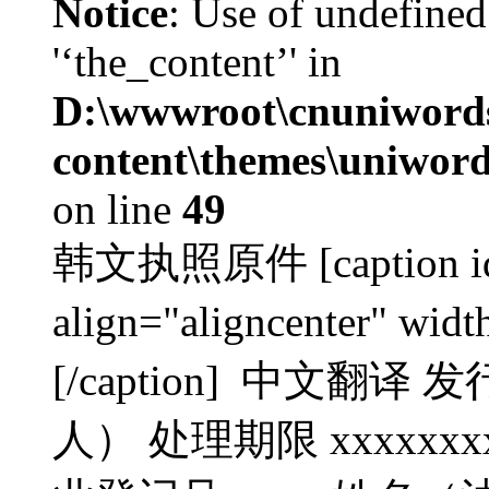
Notice
: Use of undefined
'‘the_content’' in
D:\wwwroot\cnuniword
content\themes\uniwords
on line
49
韩文执照原件 [caption id=
align="aligncenter" 
[/caption] 中文翻
人） 处理期限 xxxxxxx