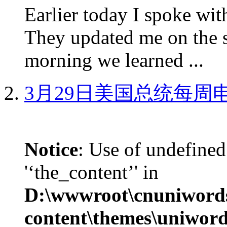
Earlier today I spoke w
They updated me on the s
morning we learned ...
3月29日美国总统每周
Notice
: Use of undefined
'‘the_content’' in
D:\wwwroot\cnuniword
content\themes\uniword