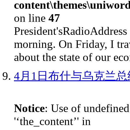
content\themes\uniword
on line
47
President'sRadioAdd
morning. On Friday, I tra
about the state of our eco
4月1日布什与乌克兰总
Notice
: Use of undefined
'‘the_content’' in