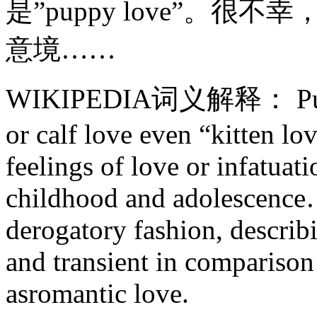
是”puppy love”。
意境……
WIKIPEDIA词义解释： Puppy l
or calf love even “kitten lo
feelings of love or infatuat
childhood and adolescence…
derogatory fashion, descri
and transient in comparison
asromantic love.