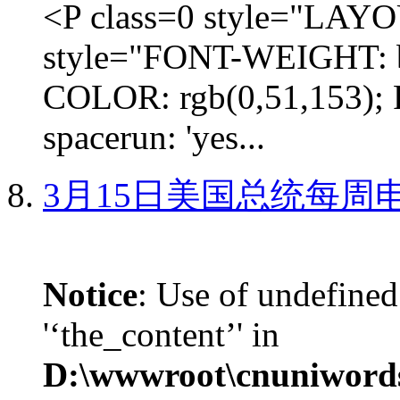
<P class=0 style="LA
style="FONT-WEIGHT: b
COLOR: rgb(0,51,153); 
spacerun: 'yes...
3月15日美国总统每周
Notice
: Use of undefined
'‘the_content’' in
D:\wwwroot\cnuniword