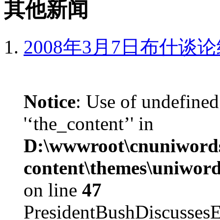
其他新闻
2008年3月7日布什谈
Notice
: Use of undefined
'‘the_content’' in
D:\wwwroot\cnuniword
content\themes\uniword
on line
47
PresidentBushDiscus