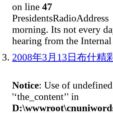
on line
47
PresidentsRadioAddr
morning. Its not every d
hearing from the Internal
2008年3月13日布什
Notice
: Use of undefined
'‘the_content’' in
D:\wwwroot\cnuniword