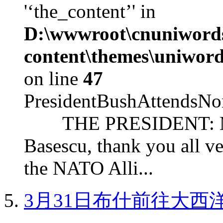
'‘the_content’' in
D:\wwwroot\cnuniword
content\themes\uniword
on line
47
PresidentBushAttendsNo
THE PRESIDENT: Mr. S
Basescu, thank you all v
the NATO Alli...
3月31日布什前往大西