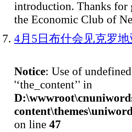
introduction. Thanks for 
the Economic Club of Ne
4月5日布什会见克罗地
Notice
: Use of undefined
'‘the_content’' in
D:\wwwroot\cnuniword
content\themes\uniword
on line
47