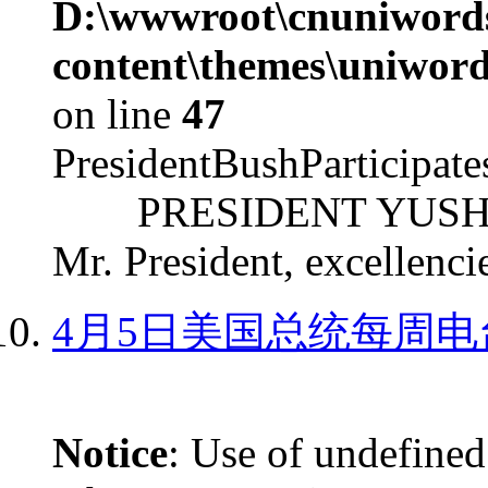
D:\wwwroot\cnuniword
content\themes\uniword
on line
47
PresidentBushParticipat
PRESIDENT YUSHCHEN
Mr. President, excellencie
4月5日美国总统每周电
Notice
: Use of undefined