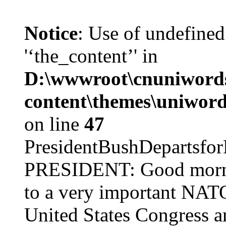
Notice
: Use of undefined
'‘the_content’' in
D:\wwwroot\cnuniword
content\themes\uniword
on line
47
PresidentBushDepar
PRESIDENT: Good mornin
to a very important NAT
United States Congress ar