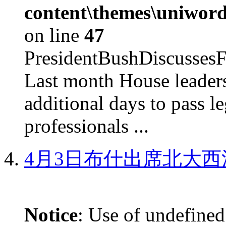
content\themes\uniword
on line
47
PresidentBushDiscus
Last month House leaders
additional days to pass le
professionals ...
4月3日布什出席北大西
Notice
: Use of undefined