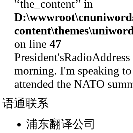
'‘the_content’' in
D:\wwwroot\cnuniword
content\themes\uniword
on line
47
President'sRadioAdd
morning. I'm speaking to
attended the NATO summit
语通
联系
浦东翻译公司