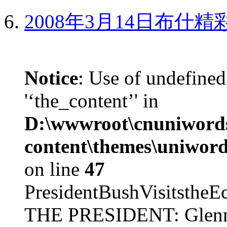
2008年3月14日布什
Notice
: Use of undefined
'‘the_content’' in
D:\wwwroot\cnuniword
content\themes\uniword
on line
47
PresidentBushVisits
THE PRESIDENT: Glenn, 