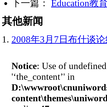
下一篇：
Education教
其他新闻
2008年3月7日布什谈
Notice
: Use of undefined
'‘the_content’' in
D:\wwwroot\cnuniword
content\themes\uniword