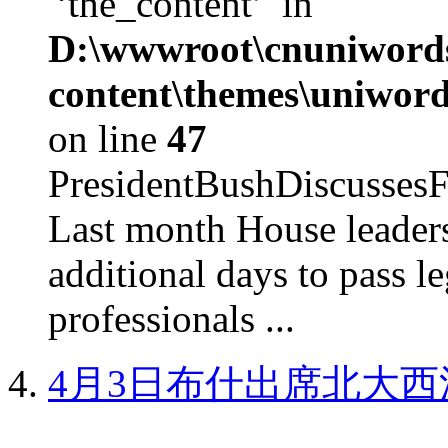
'‘the_content’' in
D:\wwwroot\cnuniword
content\themes\uniword
on line
47
PresidentBushDiscus
Last month House leaders
additional days to pass le
professionals ...
4月3日布什出席北大西