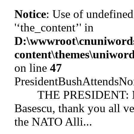
Notice
: Use of undefined
'‘the_content’' in
D:\wwwroot\cnuniword
content\themes\uniword
on line
47
PresidentBushAttendsNo
THE PRESIDENT: Mr. S
Basescu, thank you all v
the NATO Alli...