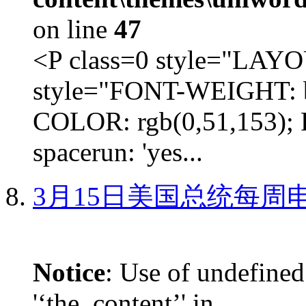
on line
47
<P class=0 style="LA
style="FONT-WEIGHT: b
COLOR: rgb(0,51,153); 
spacerun: 'yes...
3月15日美国总统每周
Notice
: Use of undefined
'‘the_content’' in