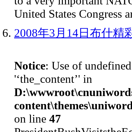
to a very important NAT
United States Congress ar
2008年3月14日布什
Notice
: Use of undefined
'‘the_content’' in
D:\wwwroot\cnuniword
content\themes\uniword
on line
47
PresidentBushVisits