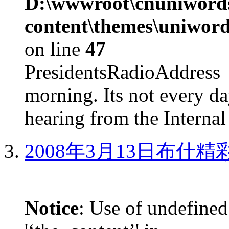
D:\wwwroot\cnuniword
content\themes\uniword
on line
47
PresidentsRadioAddr
morning. Its not every d
hearing from the Internal
2008年3月13日布什
Notice
: Use of undefined