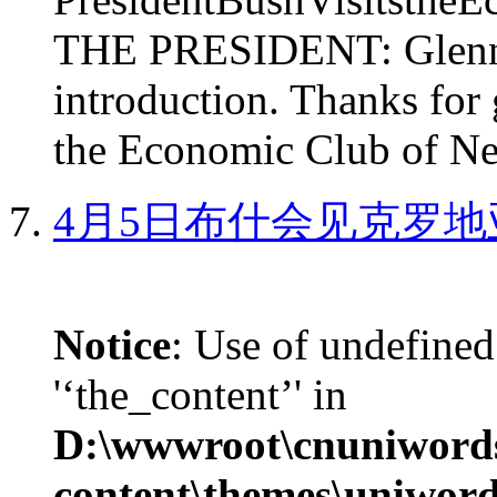
THE PRESIDENT: Glenn, 
introduction. Thanks for 
the Economic Club of Ne
4月5日布什会见克罗地
Notice
: Use of undefined
'‘the_content’' in
D:\wwwroot\cnuniword
content\themes\uniword