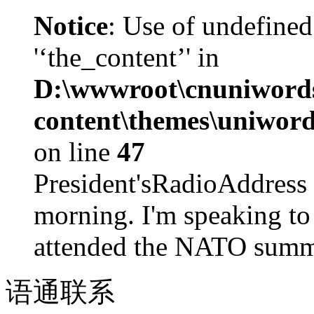
Notice
: Use of undefined
'‘the_content’' in
D:\wwwroot\cnuniword
content\themes\uniword
on line
47
President'sRadioAdd
morning. I'm speaking to
attended the NATO summit
语通
联系