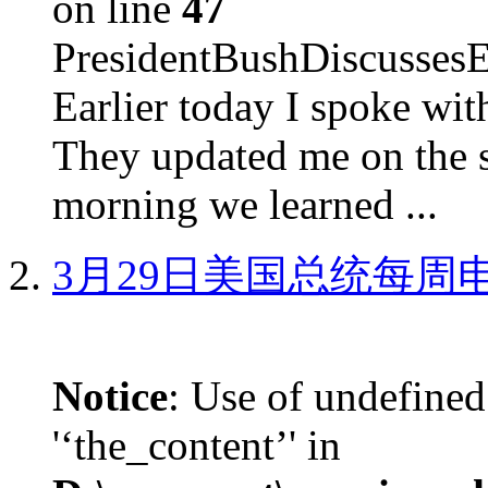
on line
47
PresidentBushDiscus
Earlier today I spoke w
They updated me on the s
morning we learned ...
3月29日美国总统每周
Notice
: Use of undefined
'‘the_content’' in