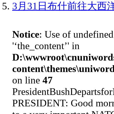
3月31日布什前往大西
Notice
: Use of undefined
'‘the_content’' in
D:\wwwroot\cnuniword
content\themes\uniword
on line
47
PresidentBushDepar
PRESIDENT: Good mornin