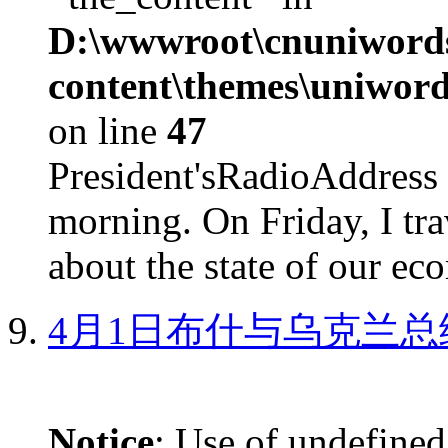
D:\wwwroot\cnuniword
content\themes\uniword
on line
47
President'sRadioAdd
morning. On Friday, I tra
about the state of our eco
4月1日布什与乌克兰总
Notice
: Use of undefined