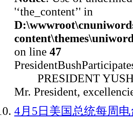
'‘the_content’' in
D:\wwwroot\cnuniword
content\themes\uniword
on line
47
PresidentBushParticipat
PRESIDENT YUSHCHEN
Mr. President, excellencie
4月5日美国总统每周电