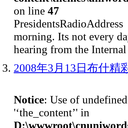
on line
47
PresidentsRadioAddr
morning. Its not every d
hearing from the Internal
2008年3月13日布什
Notice
: Use of undefined
'‘the_content’' in
D:\wwwroot\cnuniword