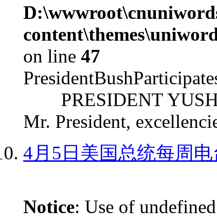
D:\wwwroot\cnuniword
content\themes\uniword
on line
47
PresidentBushParticipat
PRESIDENT YUSHCHEN
Mr. President, excellencie
4月5日美国总统每周电
Notice
: Use of undefined