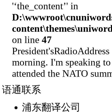
'‘the_content’' in
D:\wwwroot\cnuniword
content\themes\uniword
on line
47
President'sRadioAdd
morning. I'm speaking to
attended the NATO summit
语通
联系
浦东翻译公司