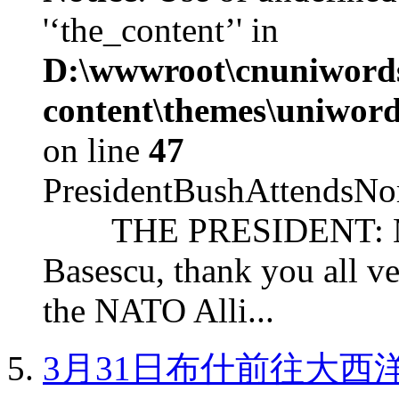
'‘the_content’' in
D:\wwwroot\cnuniword
content\themes\uniword
on line
47
PresidentBushAttendsNo
THE PRESIDENT: Mr. S
Basescu, thank you all v
the NATO Alli...
3月31日布什前往大西