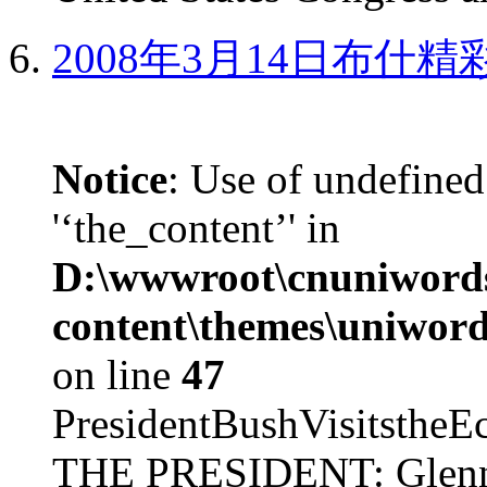
2008年3月14日布什
Notice
: Use of undefined
'‘the_content’' in
D:\wwwroot\cnuniword
content\themes\uniword
on line
47
PresidentBushVisits
THE PRESIDENT: Glenn, 