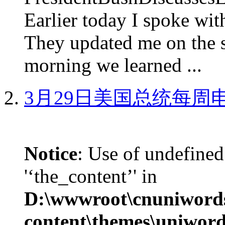
Earlier today I spoke w
They updated me on the s
morning we learned ...
3月29日美国总统每周
Notice
: Use of undefined
'‘the_content’' in
D:\wwwroot\cnuniword
content\themes\uniword