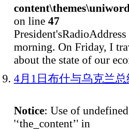
content\themes\uniword
on line
47
President'sRadioAdd
morning. On Friday, I tra
about the state of our eco
4月1日布什与乌克兰总
Notice
: Use of undefined
'‘the_content’' in