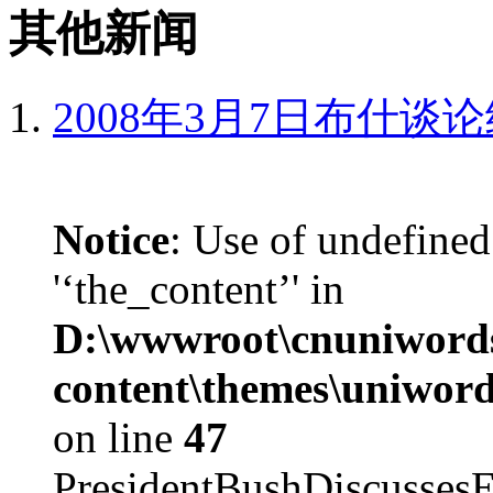
其他新闻
2008年3月7日布什谈
Notice
: Use of undefined
'‘the_content’' in
D:\wwwroot\cnuniword
content\themes\uniword
on line
47
PresidentBushDiscus