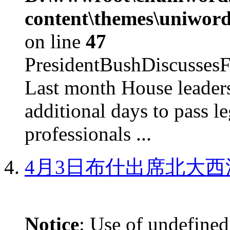
content\themes\uniword
on line
47
PresidentBushDiscus
Last month House leaders
additional days to pass le
professionals ...
4月3日布什出席北大西
Notice
: Use of undefined