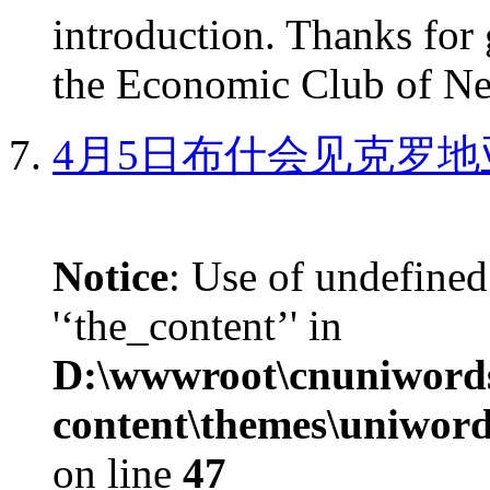
introduction. Thanks for 
the Economic Club of Ne
4月5日布什会见克罗地
Notice
: Use of undefined
'‘the_content’' in
D:\wwwroot\cnuniword
content\themes\uniword
on line
47