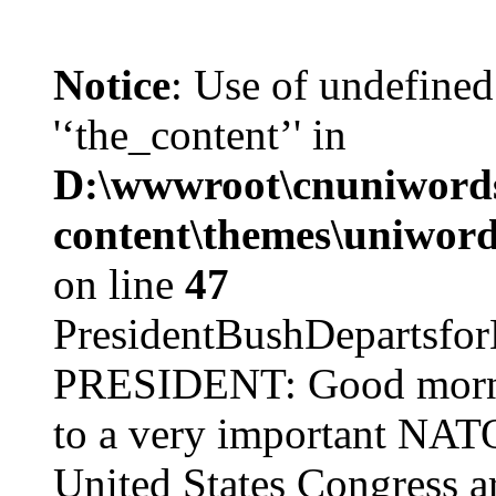
Notice
: Use of undefined
'‘the_content’' in
D:\wwwroot\cnuniword
content\themes\uniword
on line
47
PresidentBushDepar
PRESIDENT: Good mornin
to a very important NAT
United States Congress ar