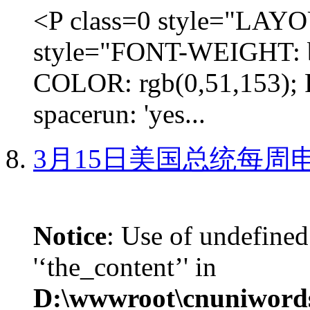
<P class=0 style="LA
style="FONT-WEIGHT: b
COLOR: rgb(0,51,153); 
spacerun: 'yes...
3月15日美国总统每周
Notice
: Use of undefined
'‘the_content’' in
D:\wwwroot\cnuniword