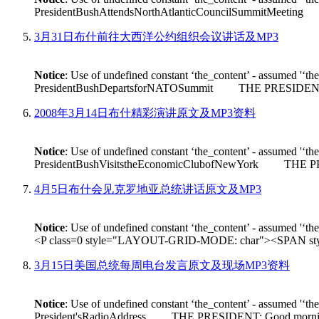
PresidentBushAttendsNorthAtlanticCouncilSummitMeeting THE
3月31日布什前往大西洋公约组织会议讲话及MP3
Notice
: Use of undefined constant ‘the_content’ - assumed '‘th
PresidentBushDepartsforNATOSummit THE PRESIDENT: Good m
2008年3月14日布什精彩演讲原文及MP3资料
Notice
: Use of undefined constant ‘the_content’ - assumed '‘th
PresidentBushVisitstheEconomicClubofNewYork THE PRESIDEN
4月5日布什会见克罗地亚总统讲话原文及MP3
Notice
: Use of undefined constant ‘the_content’ - assumed '‘th
<P class=0 style="LAYOUT-GRID-MODE: char"><SPAN style
3月15日美国总统每周电台发言原文及现场MP3资料
Notice
: Use of undefined constant ‘the_content’ - assumed '‘th
President'sRadioAddress THE PRESIDENT: Good morning. On Fr