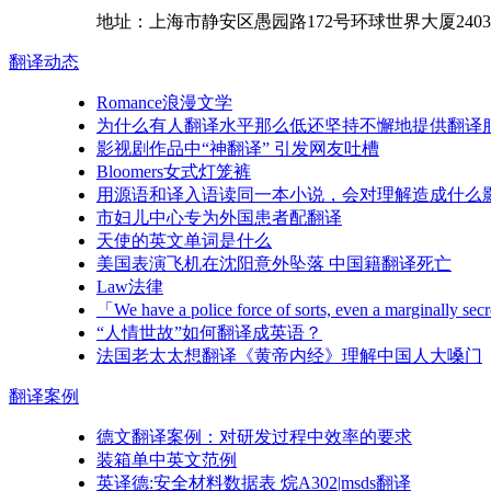
地址：
上海市
静安区
愚园路172号环球世界大厦2403
翻译
动态
Romance浪漫文学
为什么有人翻译水平那么低还坚持不懈地提供翻译
影视剧作品中“神翻译” 引发网友吐槽
Bloomers女式灯笼裤
用源语和译入语读同一本小说，会对理解造成什么
市妇儿中心专为外国患者配翻译
天使的英文单词是什么
美国表演飞机在沈阳意外坠落 中国籍翻译死亡
Law法律
「We have a police force of sorts, even a
“人情世故”如何翻译成英语？
法国老太太想翻译《黄帝内经》理解中国人大嗓门
翻译
案例
德文翻译案例：对研发过程中效率的要求
装箱单中英文范例
英译德:安全材料数据表 烷A302|msds翻译