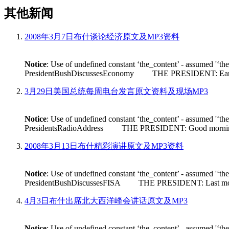
其他新闻
2008年3月7日布什谈论经济原文及MP3资料
Notice
: Use of undefined constant ‘the_content’ - assumed '‘th
PresidentBushDiscussesEconomy THE PRESIDENT: Earlier tod
3月29日美国总统每周电台发言原文资料及现场MP3
Notice
: Use of undefined constant ‘the_content’ - assumed '‘th
PresidentsRadioAddress THE PRESIDENT: Good morning. Its n
2008年3月13日布什精彩演讲原文及MP3资料
Notice
: Use of undefined constant ‘the_content’ - assumed '‘th
PresidentBushDiscussesFISA THE PRESIDENT: Last month House 
4月3日布什出席北大西洋峰会讲话原文及MP3
Notice
: Use of undefined constant ‘the_content’ - assumed '‘th