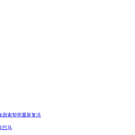
象因索契而重新复活
欧巴马