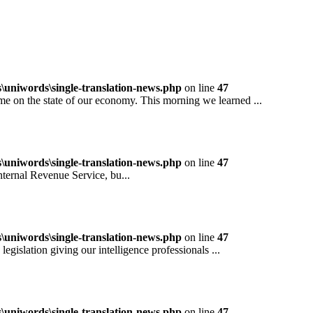
niwords\single-translation-news.php
on line
47
 the state of our economy. This morning we learned ...
niwords\single-translation-news.php
on line
47
rnal Revenue Service, bu...
niwords\single-translation-news.php
on line
47
ation giving our intelligence professionals ...
niwords\single-translation-news.php
on line
47