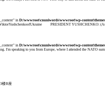
e_content’' in
D:\wwwroot\cnuniwords\wwwroot\wp-content\themes\u
identViktorYushchenkoofUkraine PRESIDENT YUSHCHENKO: (As transla
e_content’' in
D:\wwwroot\cnuniwords\wwwroot\wp-content\themes\u
 speaking to you from Europe, where I attended the NATO summit 
3楼B座