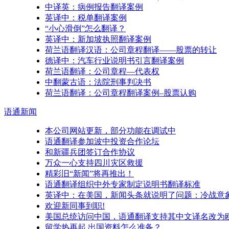
中译英：病例报告翻译案例
英译中：税单翻译案例
“小心滑倒”怎么翻译？
英译中：新加坡执照翻译案例
荷兰语翻译汉语：公司章程翻译——股票的转让
德译中：汽车行业说明书引言翻译案例
荷兰语翻译：公司章程—代表权
中翻蒙古语：法院刑事判决书
荷兰语翻译：公司章程翻译案例–股票认购
语通
新闻
本公司网站更新，部分功能在调试中
语通翻译参加波中投资合作论坛
和新疆兵团签订合作协议
万众一心支持四川灾区救援
精彩旧“新闻”将再推出！
语通翻译组织中外专家制定说明书翻译标准
英译中：在美国，新闻头条就说明了问题：冷战意
欢迎新同事到职!
美国总统访问中国，语通翻译支持其中文译名改为
留学热再起 出国资料怎么准备？