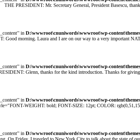
 PRESIDENT: Mr. Secretary General, President Basescu, thank you 
e_content’' in
D:\wwwroot\cnuniwords\wwwroot\wp-content\themes\u
orning. Laura and I are on our way to a very important NATO sum
e_content’' in
D:\wwwroot\cnuniwords\wwwroot\wp-content\themes\u
T: Glenn, thanks for the kind introduction. Thanks for giving me
e_content’' in
D:\wwwroot\cnuniwords\wwwroot\wp-content\themes\u
="FONT-WEIGHT: bold; FONT-SIZE: 12pt; COLOR: rgb(0,51,153); F
e_content’' in
D:\wwwroot\cnuniwords\wwwroot\wp-content\themes\u
iday, I traveled to New York City to talk about the state of our e