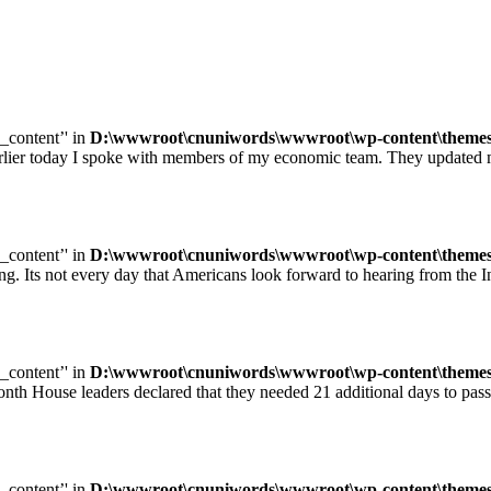
e_content’' in
D:\wwwroot\cnuniwords\wwwroot\wp-content\themes\u
ay I spoke with members of my economic team. They updated me on
e_content’' in
D:\wwwroot\cnuniwords\wwwroot\wp-content\themes\u
ot every day that Americans look forward to hearing from the Inte
e_content’' in
D:\wwwroot\cnuniwords\wwwroot\wp-content\themes\u
leaders declared that they needed 21 additional days to pass legisl
e_content’' in
D:\wwwroot\cnuniwords\wwwroot\wp-content\themes\u