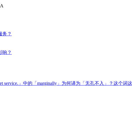
A
服务？
影响？
 marginally secret service.」中的「marginally」为何译为「无孔不入