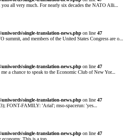
all very much. For nearly six decades the NATO Alli...
niwords\single-translation-news.php
on line
47
mit, and members of the United States Congress are o...
niwords\single-translation-news.php
on line
47
 a chance to speak to the Economic Club of New Yor...
niwords\single-translation-news.php
on line
47
ONT-FAMILY: 'Arial'; mso-spacerun: 'yes...
niwords\single-translation-news.php
on line
47
conomy. This is a top...