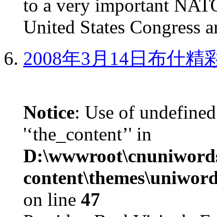
to a very important NAT
United States Congress ar
2008年3月14日布什
Notice
: Use of undefined
'‘the_content’' in
D:\wwwroot\cnuniword
content\themes\uniword
on line
47