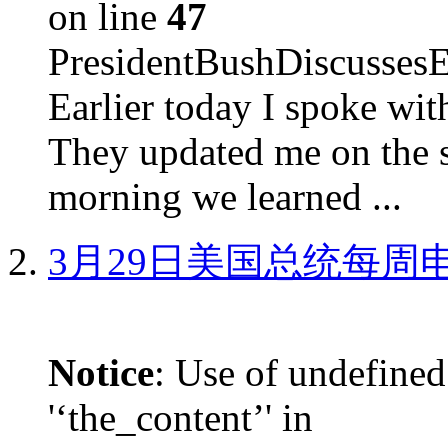
on line
47
PresidentBushDiscus
Earlier today I spoke w
They updated me on the s
morning we learned ...
3月29日美国总统每周
Notice
: Use of undefined
'‘the_content’' in