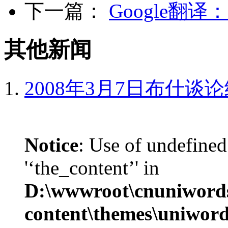
下一篇：
Google翻
其他新闻
2008年3月7日布什谈
Notice
: Use of undefined
'‘the_content’' in
D:\wwwroot\cnuniword
content\themes\uniword