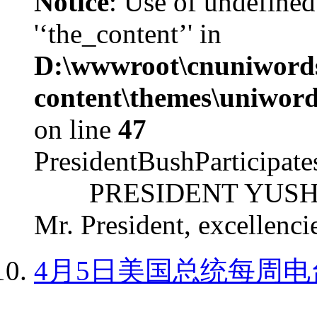
Notice
: Use of undefined
'‘the_content’' in
D:\wwwroot\cnuniword
content\themes\uniword
on line
47
PresidentBushParticipat
PRESIDENT YUSHCHEN
Mr. President, excellencie
4月5日美国总统每周电