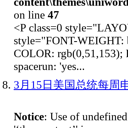
content\themes\uniword
on line
47
<P class=0 style="LA
style="FONT-WEIGHT: b
COLOR: rgb(0,51,153); 
spacerun: 'yes...
3月15日美国总统每周
Notice
: Use of undefined