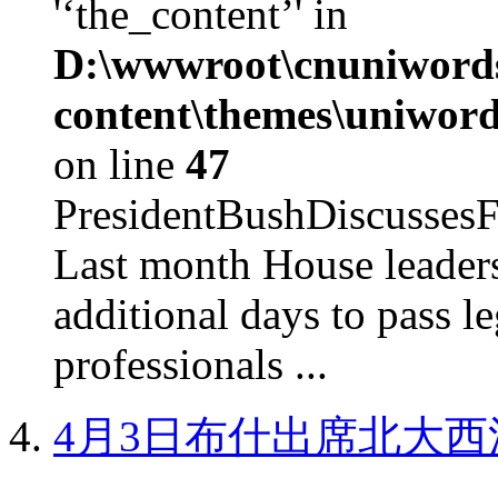
'‘the_content’' in
D:\wwwroot\cnuniword
content\themes\uniword
on line
47
PresidentBushDiscus
Last month House leaders
additional days to pass le
professionals ...
4月3日布什出席北大西