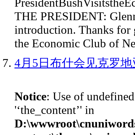
PresidentBushVisits
THE PRESIDENT: Glenn, 
introduction. Thanks for 
the Economic Club of Ne
4月5日布什会见克罗地
Notice
: Use of undefined
'‘the_content’' in
D:\wwwroot\cnuniword