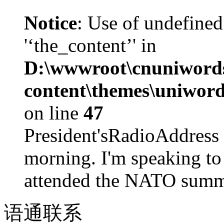
Notice
: Use of undefined
'‘the_content’' in
D:\wwwroot\cnuniword
content\themes\uniword
on line
47
President'sRadioAdd
morning. I'm speaking to
attended the NATO summit
语通
联系