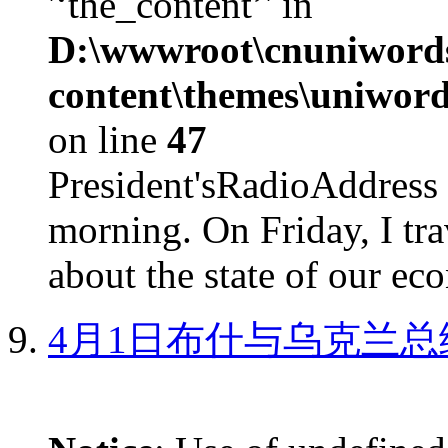
'‘the_content’' in
D:\wwwroot\cnuniword
content\themes\uniword
on line
47
President'sRadioAdd
morning. On Friday, I tra
about the state of our eco
4月1日布什与乌克兰总