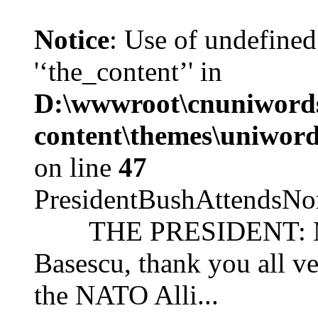
Notice
: Use of undefined
'‘the_content’' in
D:\wwwroot\cnuniword
content\themes\uniword
on line
47
PresidentBushAttendsNo
THE PRESIDENT: Mr. S
Basescu, thank you all v
the NATO Alli...