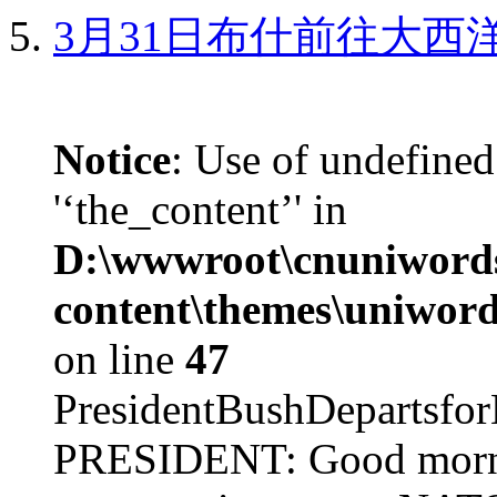
3月31日布什前往大西
Notice
: Use of undefined
'‘the_content’' in
D:\wwwroot\cnuniword
content\themes\uniword
on line
47
PresidentBushDepar
PRESIDENT: Good mornin