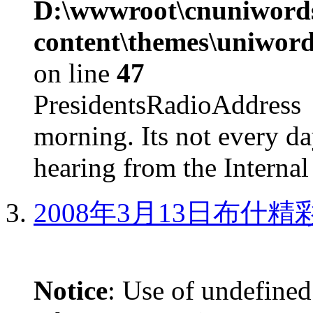
D:\wwwroot\cnuniword
content\themes\uniword
on line
47
PresidentsRadioAddr
morning. Its not every d
hearing from the Internal
2008年3月13日布什
Notice
: Use of undefined