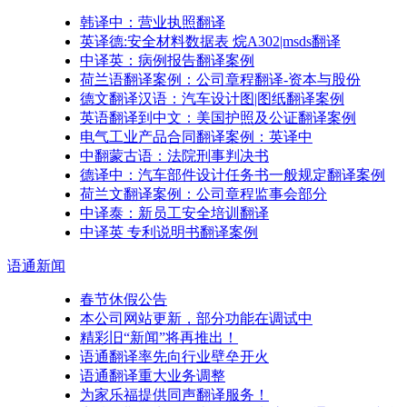
韩译中：营业执照翻译
英译德:安全材料数据表 烷A302|msds翻译
中译英：病例报告翻译案例
荷兰语翻译案例：公司章程翻译-资本与股份
德文翻译汉语：汽车设计图|图纸翻译案例
英语翻译到中文：美国护照及公证翻译案例
电气工业产品合同翻译案例：英译中
中翻蒙古语：法院刑事判决书
德译中：汽车部件设计任务书一般规定翻译案例
荷兰文翻译案例：公司章程监事会部分
中译泰：新员工安全培训翻译
中译英 专利说明书翻译案例
语通
新闻
春节休假公告
本公司网站更新，部分功能在调试中
精彩旧“新闻”将再推出！
语通翻译率先向行业壁垒开火
语通翻译重大业务调整
为家乐福提供同声翻译服务！