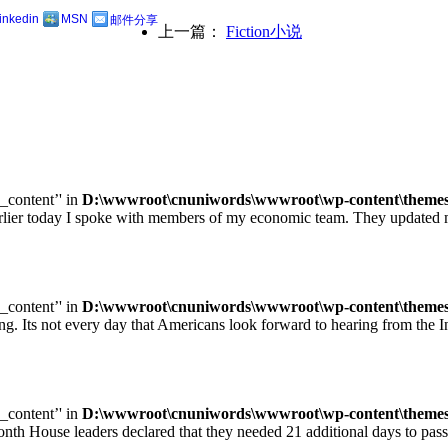
linkedin
MSN
邮件分享
上一篇：
Fiction小说
e_content’' in
D:\wwwroot\cnuniwords\wwwroot\wp-content\themes\u
ay I spoke with members of my economic team. They updated me on
e_content’' in
D:\wwwroot\cnuniwords\wwwroot\wp-content\themes\u
ot every day that Americans look forward to hearing from the Inte
e_content’' in
D:\wwwroot\cnuniwords\wwwroot\wp-content\themes\u
leaders declared that they needed 21 additional days to pass legisl