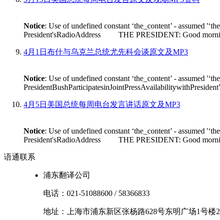
Notice
: Use of undefined constant ‘the_content’ - assumed '‘th
President'sRadioAddress THE PRESIDENT: Good morning. On Fr
4月1日布什与乌克兰总统尤先科会谈原文及MP3
Notice
: Use of undefined constant ‘the_content’ - assumed '‘th
PresidentBushParticipatesinJointPressAvailabilitywithPres
4月5日美国总统每周电台发言讲话原文及MP3
Notice
: Use of undefined constant ‘the_content’ - assumed '‘th
President'sRadioAddress THE PRESIDENT: Good morning. I'm
语通
联系
浦东翻译公司
电话：
021-51088600
/
58366833
地址：
上海市
浦东新区
张杨路628号东明广场1号楼2