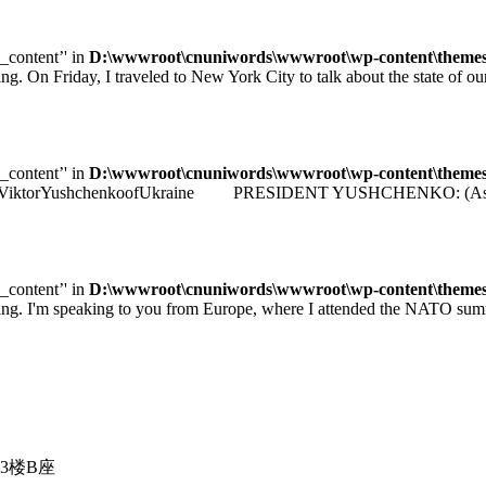
e_content’' in
D:\wwwroot\cnuniwords\wwwroot\wp-content\themes\u
iday, I traveled to New York City to talk about the state of our e
e_content’' in
D:\wwwroot\cnuniwords\wwwroot\wp-content\themes\u
identViktorYushchenkoofUkraine PRESIDENT YUSHCHENKO: (As transla
e_content’' in
D:\wwwroot\cnuniwords\wwwroot\wp-content\themes\u
 speaking to you from Europe, where I attended the NATO summit 
3楼B座