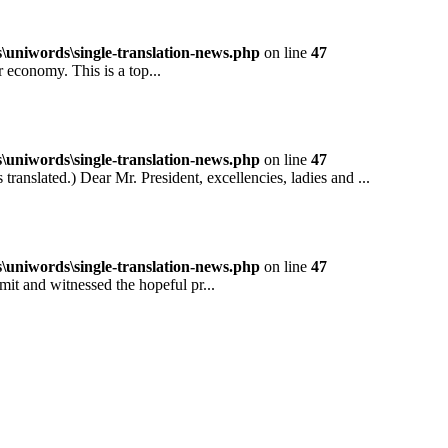
niwords\single-translation-news.php
on line
47
conomy. This is a top...
niwords\single-translation-news.php
on line
47
ted.) Dear Mr. President, excellencies, ladies and ...
niwords\single-translation-news.php
on line
47
and witnessed the hopeful pr...