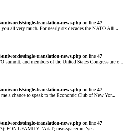
niwords\single-translation-news.php
on line
47
all very much. For nearly six decades the NATO Alli...
niwords\single-translation-news.php
on line
47
mit, and members of the United States Congress are o...
niwords\single-translation-news.php
on line
47
 a chance to speak to the Economic Club of New Yor...
niwords\single-translation-news.php
on line
47
ONT-FAMILY: 'Arial'; mso-spacerun: 'yes...