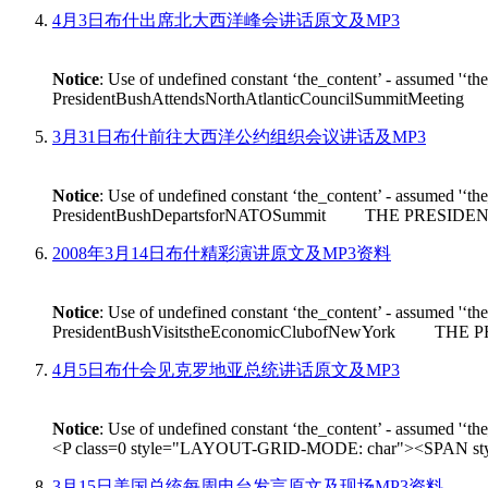
4月3日布什出席北大西洋峰会讲话原文及MP3
Notice
: Use of undefined constant ‘the_content’ - assumed '‘th
PresidentBushAttendsNorthAtlanticCouncilSummitMeeting THE
3月31日布什前往大西洋公约组织会议讲话及MP3
Notice
: Use of undefined constant ‘the_content’ - assumed '‘th
PresidentBushDepartsforNATOSummit THE PRESIDENT: Good m
2008年3月14日布什精彩演讲原文及MP3资料
Notice
: Use of undefined constant ‘the_content’ - assumed '‘th
PresidentBushVisitstheEconomicClubofNewYork THE PRESIDEN
4月5日布什会见克罗地亚总统讲话原文及MP3
Notice
: Use of undefined constant ‘the_content’ - assumed '‘th
<P class=0 style="LAYOUT-GRID-MODE: char"><SPAN style
3月15日美国总统每周电台发言原文及现场MP3资料