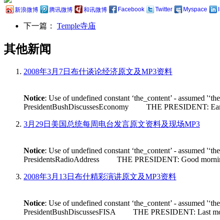
Facebook
Twitter
Myspace
新浪微博
腾讯微博
和讯微博
下一篇：
Temple寺庙
其他新闻
2008年3月7日布什谈论经济原文及MP3资料
Notice
: Use of undefined constant ‘the_content’ - assumed '‘th
PresidentBushDiscussesEconomy THE PRESIDENT: Earlier tod
3月29日美国总统每周电台发言原文资料及现场MP3
Notice
: Use of undefined constant ‘the_content’ - assumed '‘th
PresidentsRadioAddress THE PRESIDENT: Good morning. Its n
2008年3月13日布什精彩演讲原文及MP3资料
Notice
: Use of undefined constant ‘the_content’ - assumed '‘th
PresidentBushDiscussesFISA THE PRESIDENT: Last month House 