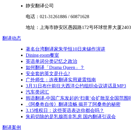
静安翻译公司
电话：
021-31261886
/
60871628
地址：
上海市
静安区
愚园路172号环球世界大厦2403
翻译
动态
著名台湾翻译家朱学恒10日来锡作演讲
Dining-room餐室
英语单词分类记忆之政治
如何翻译「Drama Queen」？
安全套的英文是什么?
广外师生：连夜翻译实用避震指南
3月31日布什前往大西洋公约组织会议讲话及MP3
汽车类词汇
韩语翻译-中国广东发起的‘扫黄’会扩散至全国范围
《阿桑奇自传》翻译流畅 揭开了阿桑奇的秘密
3.15维权日：这些英语表达你都会吗？
朱莉切除的是乳腺而非乳房 国内翻译引误会
翻译
案例