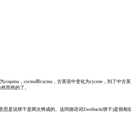
o派生为coquina，cocina和cucina，古英语中变化为cycene
是自然而然的了。
oked”;意思是说饼干是两次烤成的。这同德语词Zweiback(饼干)是很相似的，Z