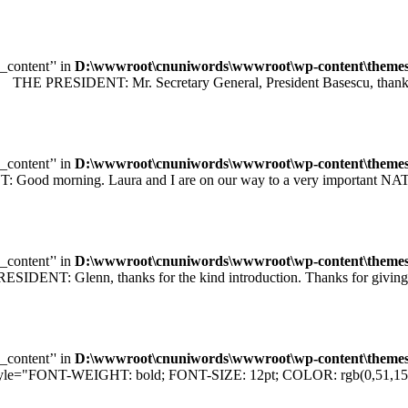
e_content’' in
D:\wwwroot\cnuniwords\wwwroot\wp-content\themes\u
 PRESIDENT: Mr. Secretary General, President Basescu, thank you 
e_content’' in
D:\wwwroot\cnuniwords\wwwroot\wp-content\themes\u
orning. Laura and I are on our way to a very important NATO sum
e_content’' in
D:\wwwroot\cnuniwords\wwwroot\wp-content\themes\u
T: Glenn, thanks for the kind introduction. Thanks for giving me
e_content’' in
D:\wwwroot\cnuniwords\wwwroot\wp-content\themes\u
="FONT-WEIGHT: bold; FONT-SIZE: 12pt; COLOR: rgb(0,51,153); F