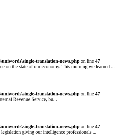
niwords\single-translation-news.php
on line
47
 the state of our economy. This morning we learned ...
niwords\single-translation-news.php
on line
47
rnal Revenue Service, bu...
niwords\single-translation-news.php
on line
47
ation giving our intelligence professionals ...