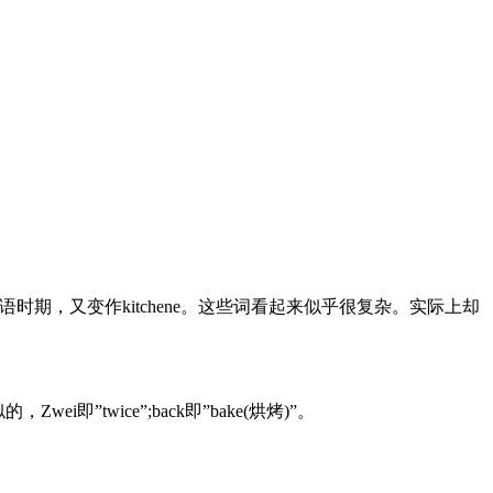
，到了中古英语时期，又变作kitchene。这些词看起来似乎很复杂。实际上却
wei即”twice”;back即”bake(烘烤)”。