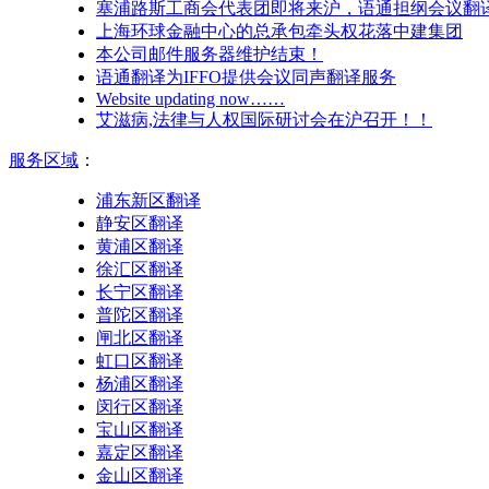
塞浦路斯工商会代表团即将来沪，语通担纲会议翻
上海环球金融中心的总承包牵头权花落中建集团
本公司邮件服务器维护结束！
语通翻译为IFFO提供会议同声翻译服务
Website updating now……
艾滋病,法律与人权国际研讨会在沪召开！！
服务区域
：
浦东新区翻译
静安区翻译
黄浦区翻译
徐汇区翻译
长宁区翻译
普陀区翻译
闸北区翻译
虹口区翻译
杨浦区翻译
闵行区翻译
宝山区翻译
嘉定区翻译
金山区翻译