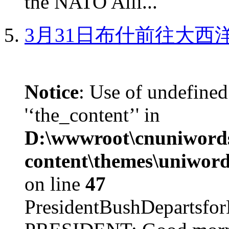
the NATO Alli...
3月31日布什前往大西
Notice
: Use of undefined
'‘the_content’' in
D:\wwwroot\cnuniword
content\themes\uniword
on line
47
PresidentBushDepar