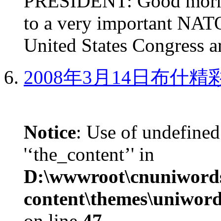
PRESIDENT: Good mornin
to a very important NAT
United States Congress ar
2008年3月14日布什
Notice
: Use of undefined
'‘the_content’' in
D:\wwwroot\cnuniword
content\themes\uniword
on line
47