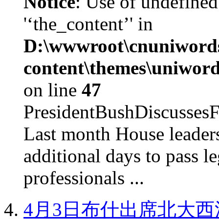
Notice
: Use of undefined
'‘the_content’' in
D:\wwwroot\cnuniword
content\themes\uniword
on line
47
PresidentBushDiscus
Last month House leaders
additional days to pass le
professionals ...
4月3日布什出席北大西