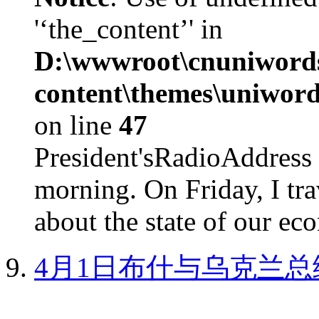
'‘the_content’' in
D:\wwwroot\cnuniword
content\themes\uniword
on line
47
President'sRadioAdd
morning. On Friday, I tra
about the state of our eco
4月1日布什与乌克兰总