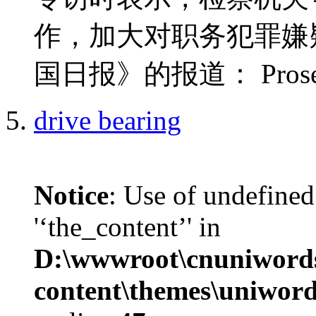
作，加大对职务犯罪嫌
国日报》的报道： Prosecuto
drive bearing
Notice
: Use of undefined
'‘the_content’' in
D:\wwwroot\cnuniword
content\themes\uniword