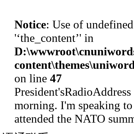
Notice
: Use of undefined
'‘the_content’' in
D:\wwwroot\cnuniword
content\themes\uniword
on line
47
President'sRadioAdd
morning. I'm speaking to
attended the NATO summit