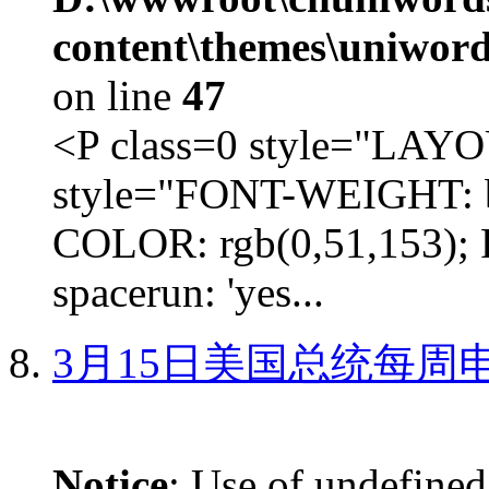
content\themes\uniword
on line
47
<P class=0 style="LA
style="FONT-WEIGHT: b
COLOR: rgb(0,51,153); 
spacerun: 'yes...
3月15日美国总统每周
Notice
: Use of undefined