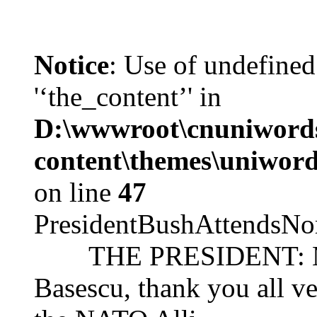
Notice
: Use of undefined
'‘the_content’' in
D:\wwwroot\cnuniword
content\themes\uniword
on line
47
PresidentBushAttendsNo
THE PRESIDENT: Mr. S
Basescu, thank you all v