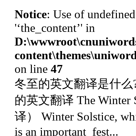
Notice
: Use of undefined
'‘the_content’' in
D:\wwwroot\cnuniword
content\themes\uniword
on line
47
冬至的英文翻译是什么?
的英文翻译 The Winte
译） Winter Solstice, whi
is an important fest...