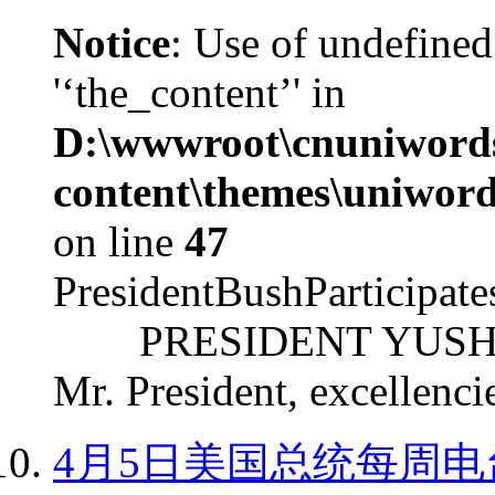
Notice
: Use of undefined
'‘the_content’' in
D:\wwwroot\cnuniword
content\themes\uniword
on line
47
PresidentBushParticipat
PRESIDENT YUSHCHEN
Mr. President, excellencie
4月5日美国总统每周电