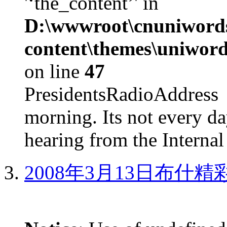
'‘the_content’' in
D:\wwwroot\cnuniword
content\themes\uniword
on line
47
PresidentsRadioAddr
morning. Its not every d
hearing from the Internal
2008年3月13日布什