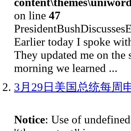
content\themes\uniword
on line
47
PresidentBushDiscus
Earlier today I spoke w
They updated me on the s
morning we learned ...
3月29日美国总统每周
Notice
: Use of undefined