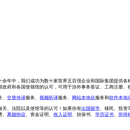
十余年中，我们成功为数十家世界五百强企业和国际集团提供各
得政府和各国使领馆的认可，可用于涉外事务签证、工商注册、
务、
交替传译
服务、
视频听译
服务、
网站本地化
服务和
软件本地
海关、法院以及使馆等的认可！如果你有
出国留学
、移民、投资
费、
离婚协议
、资金证明、
收入证明
、担保书、
学历证书
、
所得