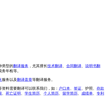
种类型的
翻译服务
，尤其擅长
技术翻译
、
合同翻译
、
说明书翻
税务年检等。
化
服务以及
翻译盖章
等翻译服务。
等资料需要翻译可以联系我们，如：
户口本
、
签证
、护照、
存款
税
、
死亡证明
、
学生简历
、
个人简历
、
留学简历
、
成绩单
、
专利