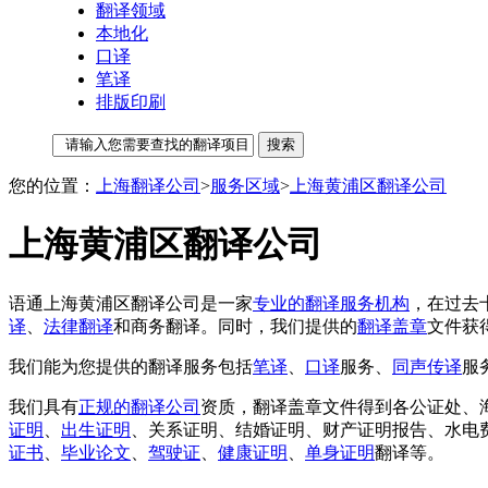
翻译领域
本地化
口译
笔译
排版印刷
您的位置：
上海翻译公司
>
服务区域
>
上海黄浦区翻译公司
上海黄浦区翻译公司
语通上海黄浦区翻译公司是一家
专业的翻译服务机构
，在过去
译
、
法律翻译
和商务翻译。同时，我们提供的
翻译盖章
文件获
我们能为您提供的翻译服务包括
笔译
、
口译
服务、
同声传译
服
我们具有
正规的翻译公司
资质，翻译盖章文件得到各公证处、
证明
、
出生证明
、关系证明、结婚证明、财产证明报告、水电
证书
、
毕业论文
、
驾驶证
、
健康证明
、
单身证明
翻译等。