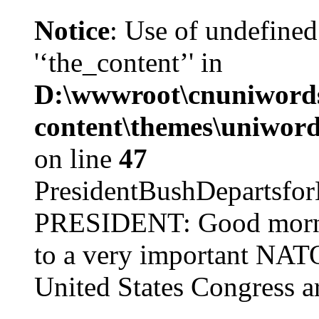
Notice
: Use of undefined
'‘the_content’' in
D:\wwwroot\cnuniword
content\themes\uniword
on line
47
PresidentBushDepar
PRESIDENT: Good mornin
to a very important NAT
United States Congress ar