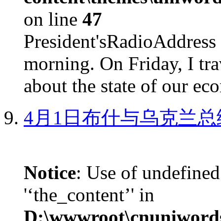
on line
47
President'sRadioAdd
morning. On Friday, I tra
about the state of our eco
4月1日布什与乌克兰总
Notice
: Use of undefined
'‘the_content’' in
D:\wwwroot\cnuniword