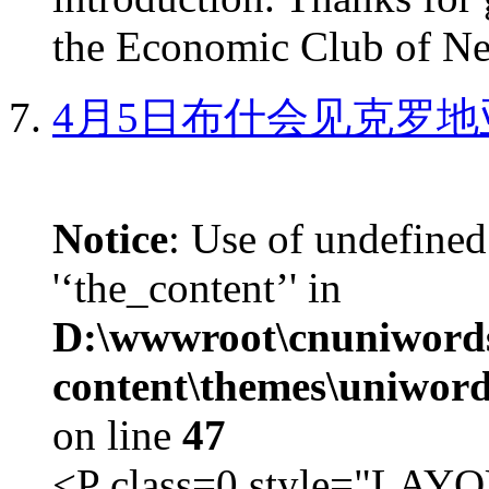
the Economic Club of Ne
4月5日布什会见克罗地
Notice
: Use of undefined
'‘the_content’' in
D:\wwwroot\cnuniword
content\themes\uniword
on line
47
<P class=0 style="LA