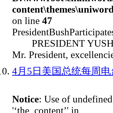
content\themes\uniword
on line
47
PresidentBushParticipat
PRESIDENT YUSHCHEN
Mr. President, excellencie
4月5日美国总统每周电
Notice
: Use of undefined
'‘the_content’' in