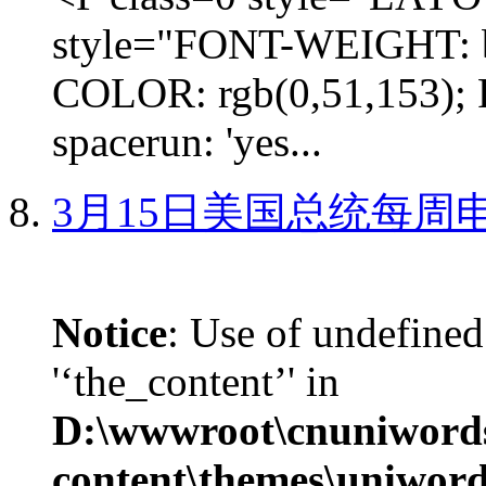
style="FONT-WEIGHT: b
COLOR: rgb(0,51,153); 
spacerun: 'yes...
3月15日美国总统每周
Notice
: Use of undefined
'‘the_content’' in
D:\wwwroot\cnuniword
content\themes\uniword