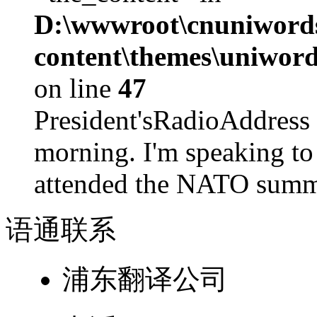
D:\wwwroot\cnuniword
content\themes\uniword
on line
47
President'sRadioAdd
morning. I'm speaking to
attended the NATO summit
语通
联系
浦东翻译公司