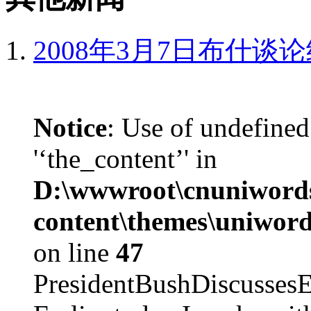
2008年3月7日布什谈
Notice
: Use of undefined
'‘the_content’' in
D:\wwwroot\cnuniword
content\themes\uniword
on line
47
PresidentBushDiscus