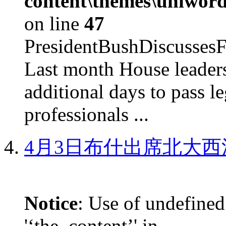
content\themes\uniword
on line
47
PresidentBushDiscus
Last month House leaders
additional days to pass le
professionals ...
4月3日布什出席北大西
Notice
: Use of undefined
'‘the_content’' in