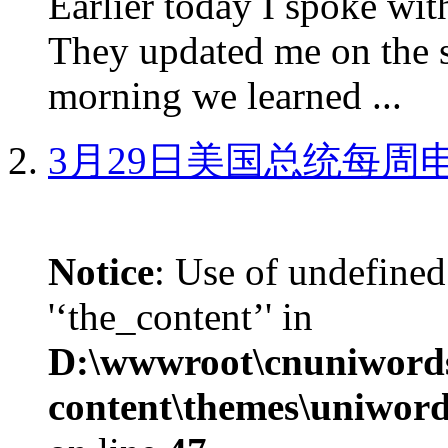
Earlier today I spoke w
They updated me on the s
morning we learned ...
3月29日美国总统每周
Notice
: Use of undefined
'‘the_content’' in
D:\wwwroot\cnuniword
content\themes\uniword