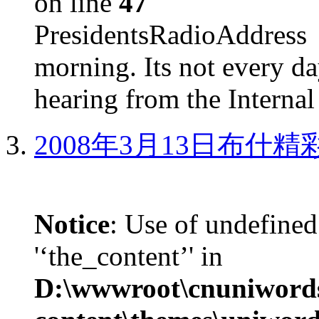
on line
47
PresidentsRadioAddr
morning. Its not every d
hearing from the Internal
2008年3月13日布什
Notice
: Use of undefined
'‘the_content’' in
D:\wwwroot\cnuniword