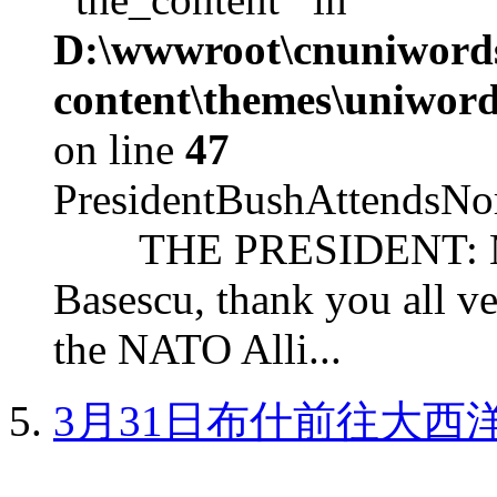
D:\wwwroot\cnuniword
content\themes\uniword
on line
47
PresidentBushAttendsNo
THE PRESIDENT: Mr. S
Basescu, thank you all v
the NATO Alli...
3月31日布什前往大西