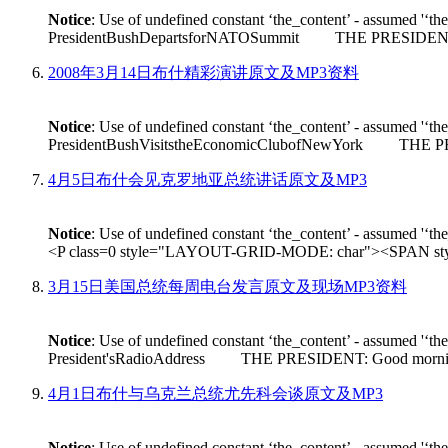
Notice
: Use of undefined constant ‘the_content’ - assumed '‘th
PresidentBushDepartsforNATOSummit THE PRESIDENT: Good m
2008年3月14日布什精彩演讲原文及MP3资料
Notice
: Use of undefined constant ‘the_content’ - assumed '‘th
PresidentBushVisitstheEconomicClubofNewYork THE PRESIDEN
4月5日布什会见克罗地亚总统讲话原文及MP3
Notice
: Use of undefined constant ‘the_content’ - assumed '‘th
<P class=0 style="LAYOUT-GRID-MODE: char"><SPAN style
3月15日美国总统每周电台发言原文及现场MP3资料
Notice
: Use of undefined constant ‘the_content’ - assumed '‘th
President'sRadioAddress THE PRESIDENT: Good morning. On Fr
4月1日布什与乌克兰总统尤先科会谈原文及MP3
Notice
: Use of undefined constant ‘the_content’ - assumed '‘th