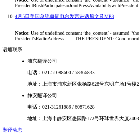
PresidentBushParticipatesinJointPressAvailabilitywithPres
4月5日美国总统每周电台发言讲话原文及MP3
Notice
: Use of undefined constant ‘the_content’ - assumed '‘th
President'sRadioAddress THE PRESIDENT: Good morning. I'm
语通
联系
浦东翻译公司
电话：
021-51088600
/
58366833
地址：
上海市
浦东新区
张杨路628号东明广场1号楼2
静安翻译公司
电话：
021-31261886
/
60871628
地址：
上海市
静安区
愚园路172号环球世界大厦2403
翻译
动态