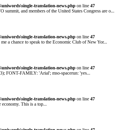
niwords\single-translation-news.php
on line
47
mit, and members of the United States Congress are o...
niwords\single-translation-news.php
on line
47
 a chance to speak to the Economic Club of New Yor...
niwords\single-translation-news.php
on line
47
ONT-FAMILY: 'Arial'; mso-spacerun: 'yes...
niwords\single-translation-news.php
on line
47
conomy. This is a top...
niwords\single-translation-news.php
on line
47