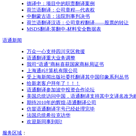
德译中：项目中的职责翻译案例
荷兰语翻译：公司章程—代表权
中翻蒙古语：法院刑事判决书
荷兰语翻译汉语：公司章程翻译——股票的转让
MSDS翻译:英翻中-材料安全数据表
语通
新闻
万众一心支持四川灾区救援
语通翻译重大业务调整
我司“语通”商标喜获国家商标局证书
上海通#计算机有限公司
受上海新闻出版社委托翻译其中国印象系列丛书
给新老客户拜年了！！！
语通翻译参加波中投资合作论坛
美国总统访问中国，语通翻译支持其中文译名改为
期待2010年的辉煌-语通翻译公司
仿冒语通翻译字号已经处理完毕
法国总统希拉克访华
欢迎新同事到职!
服务区域
：