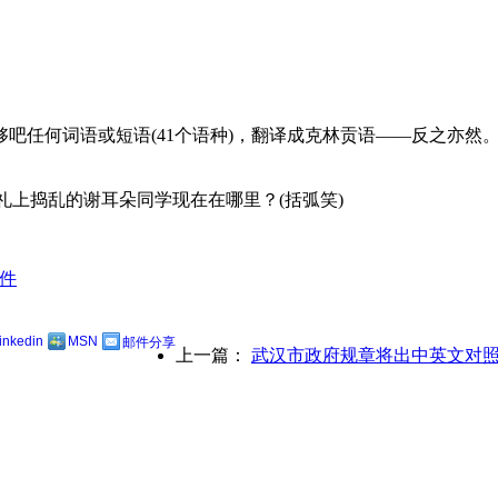
何词语或短语(41个语种)，翻译成克林贡语——反之亦然。除了必
te)的婚礼上捣乱的谢耳朵同学现在在哪里？(括弧笑)
件
linkedin
MSN
邮件分享
上一篇：
武汉市政府规章将出中英文对照