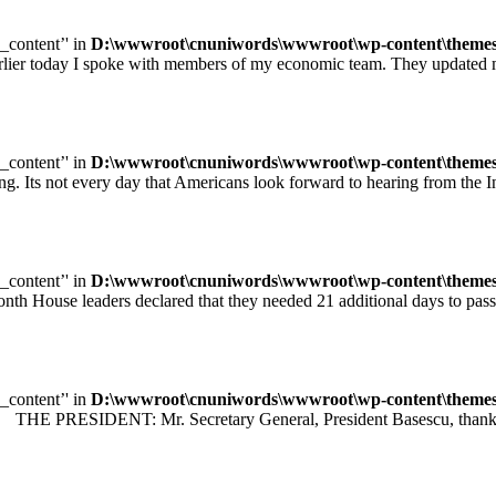
e_content’' in
D:\wwwroot\cnuniwords\wwwroot\wp-content\themes\u
ay I spoke with members of my economic team. They updated me on
e_content’' in
D:\wwwroot\cnuniwords\wwwroot\wp-content\themes\u
ot every day that Americans look forward to hearing from the Inte
e_content’' in
D:\wwwroot\cnuniwords\wwwroot\wp-content\themes\u
leaders declared that they needed 21 additional days to pass legisl
e_content’' in
D:\wwwroot\cnuniwords\wwwroot\wp-content\themes\u
 PRESIDENT: Mr. Secretary General, President Basescu, thank you 