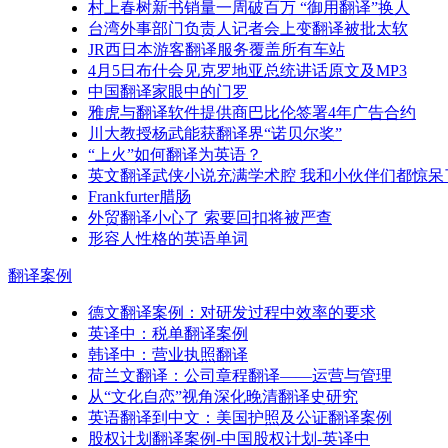
村上春树新书销量一周破百万 “御用翻译”换人
台湾外事部门负责人记者会上变翻译被批太软
JR西日本游客翻译服务覆盖所有车站
4月5日布什会见克罗地亚总统讲话原文及MP3
中国翻译家眼中的门罗
雅虎与翻译软件提供商巴比伦签署4年广告合约
川大教授杨武能获翻译界“诺贝尔奖”
“上火”如何翻译为英语？
英文翻译武侠小说充满学术腔 我和小伙伴们都惊呆
Frankfurter腊肠
外贸翻译小心了 索要回扣将被严查
形容人性格的英语单词
翻译
案例
德文翻译案例：对研发过程中效率的要求
英译中：税单翻译案例
韩译中：营业执照翻译
荷兰文翻译：公司章程翻译——运营与管理
从“文化自恋”视角深化晚清翻译史研究
英语翻译到中文：美国护照及公证翻译案例
股权计划翻译案例-中国股权计划-英译中