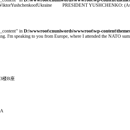
identViktorYushchenkoofUkraine PRESIDENT YUSHCHENKO: (As transla
e_content’' in
D:\wwwroot\cnuniwords\wwwroot\wp-content\themes\u
 speaking to you from Europe, where I attended the NATO summit 
3楼B座
A