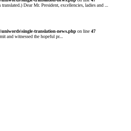
ted.) Dear Mr. President, excellencies, ladies and ...
niwords\single-translation-news.php
on line
47
and witnessed the hopeful pr...