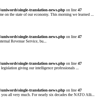
niwords\single-translation-news.php
on line
47
 the state of our economy. This morning we learned ...
niwords\single-translation-news.php
on line
47
rnal Revenue Service, bu...
niwords\single-translation-news.php
on line
47
ation giving our intelligence professionals ...
niwords\single-translation-news.php
on line
47
all very much. For nearly six decades the NATO Alli...