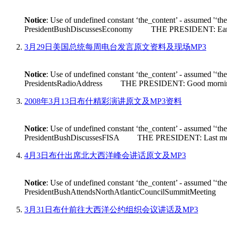
Notice
: Use of undefined constant ‘the_content’ - assumed '‘th
PresidentBushDiscussesEconomy THE PRESIDENT: Earlier tod
3月29日美国总统每周电台发言原文资料及现场MP3
Notice
: Use of undefined constant ‘the_content’ - assumed '‘th
PresidentsRadioAddress THE PRESIDENT: Good morning. Its n
2008年3月13日布什精彩演讲原文及MP3资料
Notice
: Use of undefined constant ‘the_content’ - assumed '‘th
PresidentBushDiscussesFISA THE PRESIDENT: Last month House 
4月3日布什出席北大西洋峰会讲话原文及MP3
Notice
: Use of undefined constant ‘the_content’ - assumed '‘th
PresidentBushAttendsNorthAtlanticCouncilSummitMeeting THE
3月31日布什前往大西洋公约组织会议讲话及MP3