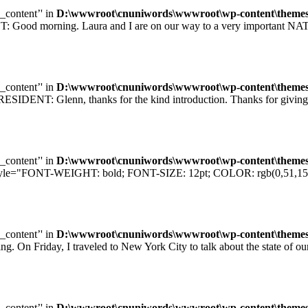
e_content’' in
D:\wwwroot\cnuniwords\wwwroot\wp-content\themes\u
orning. Laura and I are on our way to a very important NATO sum
e_content’' in
D:\wwwroot\cnuniwords\wwwroot\wp-content\themes\u
T: Glenn, thanks for the kind introduction. Thanks for giving me
e_content’' in
D:\wwwroot\cnuniwords\wwwroot\wp-content\themes\u
="FONT-WEIGHT: bold; FONT-SIZE: 12pt; COLOR: rgb(0,51,153); F
e_content’' in
D:\wwwroot\cnuniwords\wwwroot\wp-content\themes\u
iday, I traveled to New York City to talk about the state of our e
e_content’' in
D:\wwwroot\cnuniwords\wwwroot\wp-content\themes\u