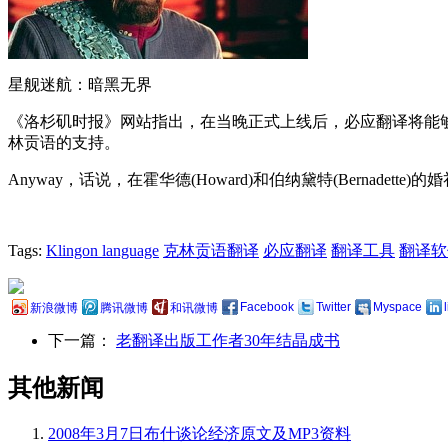
星舰迷航：暗黑无界
《洛杉矶时报》网站指出，在当晚正式上线后，必应翻译将能够吧任
林贡语的支持。
Anyway，话说，在霍华德(Howard)和伯纳黛特(Bernadet
Tags:
Klingon language
克林贡语翻译
必应翻译
翻译工具
翻译软
Facebook
Twitter
Myspace
新浪微博
腾讯微博
和讯微博
下一篇：
老翻译出版工作者30年结晶成书
其他新闻
2008年3月7日布什谈论经济原文及MP3资料