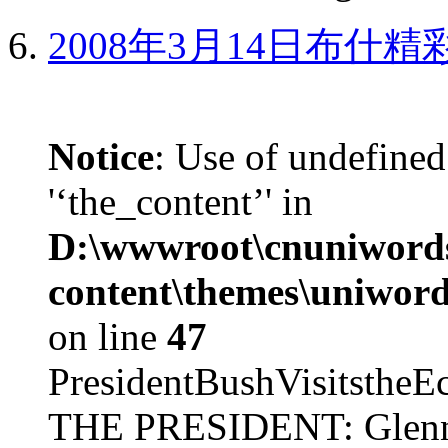
2008年3月14日布什
Notice
: Use of undefined
'‘the_content’' in
D:\wwwroot\cnuniword
content\themes\uniword
on line
47
PresidentBushVisits
THE PRESIDENT: Glenn, 