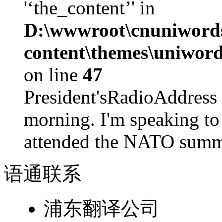
'‘the_content’' in
D:\wwwroot\cnuniword
content\themes\uniword
on line
47
President'sRadioAdd
morning. I'm speaking to
attended the NATO summit
语通
联系
浦东翻译公司