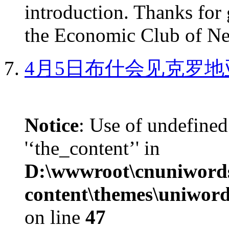
introduction. Thanks for 
the Economic Club of Ne
4月5日布什会见克罗地
Notice
: Use of undefined
'‘the_content’' in
D:\wwwroot\cnuniword
content\themes\uniword
on line
47