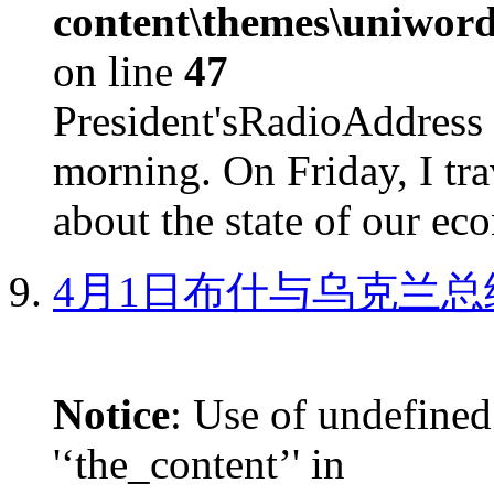
content\themes\uniword
on line
47
President'sRadioAdd
morning. On Friday, I tra
about the state of our eco
4月1日布什与乌克兰总
Notice
: Use of undefined
'‘the_content’' in