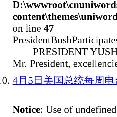
D:\wwwroot\cnuniword
content\themes\uniword
on line
47
PresidentBushParticipat
PRESIDENT YUSHCHEN
Mr. President, excellencie
4月5日美国总统每周电
Notice
: Use of undefined