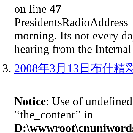
on line
47
PresidentsRadioAddr
morning. Its not every d
hearing from the Internal
2008年3月13日布什
Notice
: Use of undefined
'‘the_content’' in
D:\wwwroot\cnuniword