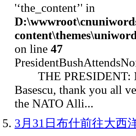
'‘the_content’' in
D:\wwwroot\cnuniword
content\themes\uniword
on line
47
PresidentBushAttendsNo
THE PRESIDENT: Mr. S
Basescu, thank you all v
the NATO Alli...
3月31日布什前往大西