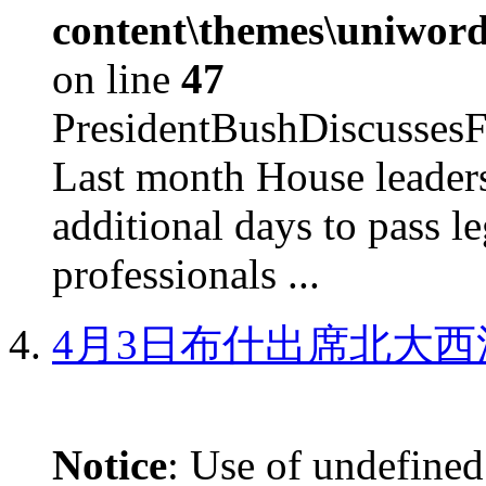
content\themes\uniword
on line
47
PresidentBushDiscus
Last month House leaders
additional days to pass le
professionals ...
4月3日布什出席北大西
Notice
: Use of undefined