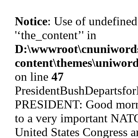
Notice
: Use of undefined
'‘the_content’' in
D:\wwwroot\cnuniword
content\themes\uniword
on line
47
PresidentBushDepar
PRESIDENT: Good mornin
to a very important NAT
United States Congress ar