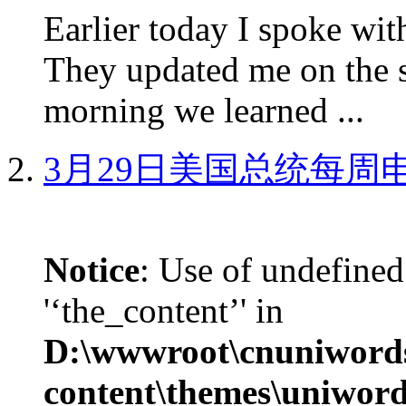
Earlier today I spoke w
They updated me on the s
morning we learned ...
3月29日美国总统每周
Notice
: Use of undefined
'‘the_content’' in
D:\wwwroot\cnuniword
content\themes\uniword