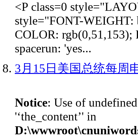
<P class=0 style="LA
style="FONT-WEIGHT: b
COLOR: rgb(0,51,153); 
spacerun: 'yes...
3月15日美国总统每周
Notice
: Use of undefined
'‘the_content’' in
D:\wwwroot\cnuniword