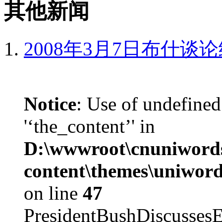
其他新闻
2008年3月7日布什谈
Notice
: Use of undefined
'‘the_content’' in
D:\wwwroot\cnuniword
content\themes\uniword
on line
47
PresidentBushDiscus