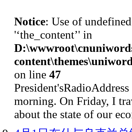
Notice
: Use of undefined
'‘the_content’' in
D:\wwwroot\cnuniword
content\themes\uniword
on line
47
President'sRadioAdd
morning. On Friday, I tra
about the state of our eco