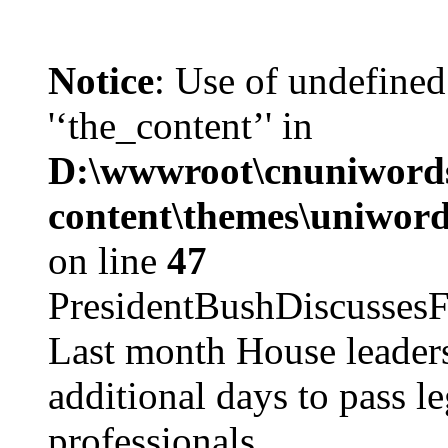
Notice
: Use of undefined
'‘the_content’' in
D:\wwwroot\cnuniword
content\themes\uniword
on line
47
PresidentBushDiscus
Last month House leaders
additional days to pass le
professionals ...