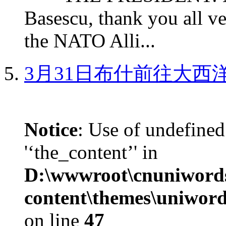
Basescu, thank you all v
the NATO Alli...
3月31日布什前往大西
Notice
: Use of undefined
'‘the_content’' in
D:\wwwroot\cnuniword
content\themes\uniword
on line
47