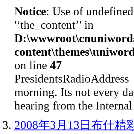
Notice
: Use of undefined
'‘the_content’' in
D:\wwwroot\cnuniword
content\themes\uniword
on line
47
PresidentsRadioAddr
morning. Its not every d
hearing from the Internal
2008年3月13日布什