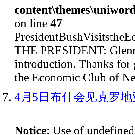
content\themes\uniword
on line
47
PresidentBushVisits
THE PRESIDENT: Glenn, 
introduction. Thanks for 
the Economic Club of Ne
4月5日布什会见克罗地
Notice
: Use of undefined