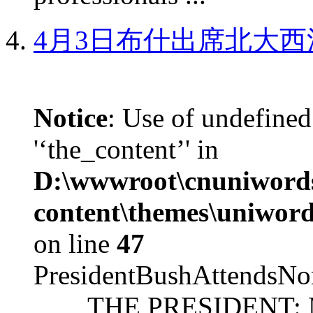
4月3日布什出席北大西
Notice
: Use of undefined
'‘the_content’' in
D:\wwwroot\cnuniword
content\themes\uniword
on line
47
PresidentBushAttendsNo
THE PRESIDENT: Mr. S