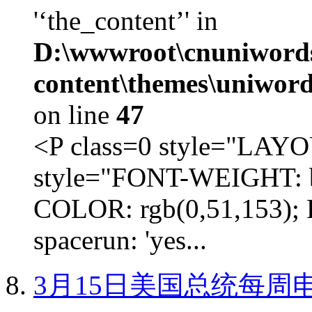
'‘the_content’' in
D:\wwwroot\cnuniword
content\themes\uniword
on line
47
<P class=0 style="LA
style="FONT-WEIGHT: b
COLOR: rgb(0,51,153); 
spacerun: 'yes...
3月15日美国总统每周