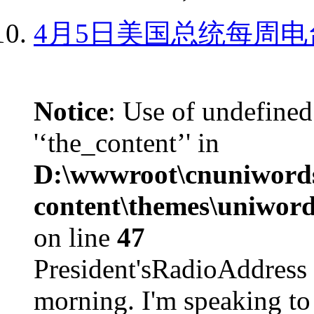
4月5日美国总统每周电
Notice
: Use of undefined
'‘the_content’' in
D:\wwwroot\cnuniword
content\themes\uniword
on line
47
President'sRadioAdd
morning. I'm speaking to