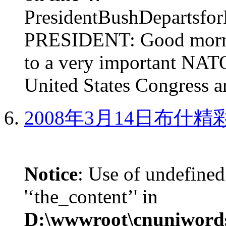
PresidentBushDepar
PRESIDENT: Good mornin
to a very important NAT
United States Congress ar
2008年3月14日布什
Notice
: Use of undefined
'‘the_content’' in
D:\wwwroot\cnuniword