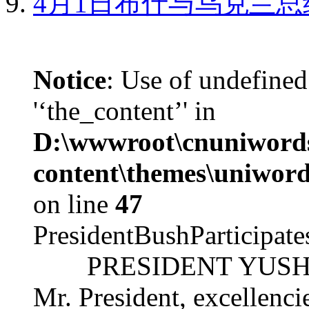
4月1日布什与乌克兰总
Notice
: Use of undefined
'‘the_content’' in
D:\wwwroot\cnuniword
content\themes\uniword
on line
47
PresidentBushParticipat
PRESIDENT YUSHCHEN
Mr. President, excellencie