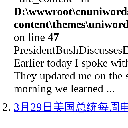
D:\wwwroot\cnuniword
content\themes\uniword
on line
47
PresidentBushDiscus
Earlier today I spoke w
They updated me on the s
morning we learned ...
3月29日美国总统每周