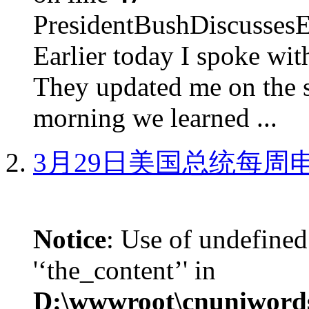
PresidentBushDiscus
Earlier today I spoke w
They updated me on the s
morning we learned ...
3月29日美国总统每周
Notice
: Use of undefined
'‘the_content’' in
D:\wwwroot\cnuniword