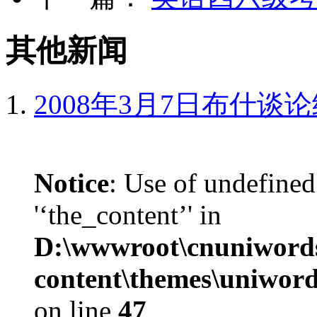
其他新闻
2008年3月7日布什谈
Notice
: Use of undefined
'‘the_content’' in
D:\wwwroot\cnuniword
content\themes\uniword
on line
47