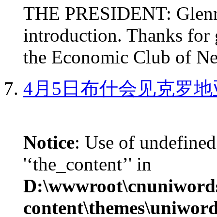
THE PRESIDENT: Glenn, 
introduction. Thanks for 
the Economic Club of Ne
4月5日布什会见克罗地
Notice
: Use of undefined
'‘the_content’' in
D:\wwwroot\cnuniword
content\themes\uniword