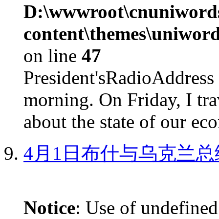
D:\wwwroot\cnuniword
content\themes\uniword
on line
47
President'sRadioAdd
morning. On Friday, I tra
about the state of our eco
4月1日布什与乌克兰总
Notice
: Use of undefined