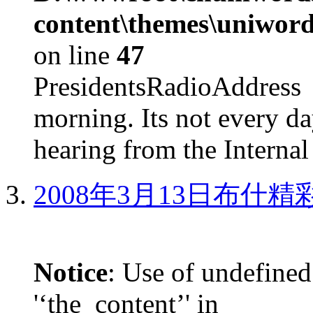
content\themes\uniword
on line
47
PresidentsRadioAddr
morning. Its not every d
hearing from the Internal
2008年3月13日布什
Notice
: Use of undefined
'‘the_content’' in