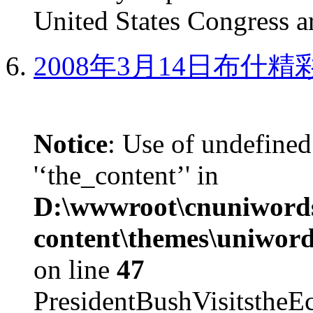
United States Congress ar
2008年3月14日布什
Notice
: Use of undefined
'‘the_content’' in
D:\wwwroot\cnuniword
content\themes\uniword
on line
47
PresidentBushVisits