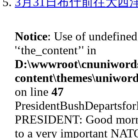
3月31日布什前往大西
Notice
: Use of undefined
'‘the_content’' in
D:\wwwroot\cnuniword
content\themes\uniword
on line
47
PresidentBushDepar
PRESIDENT: Good mornin
to a very important NAT