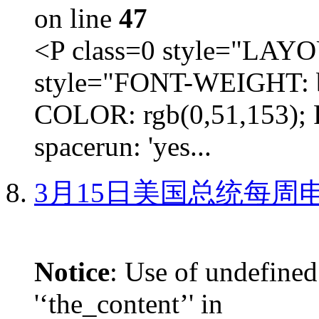
on line
47
<P class=0 style="LA
style="FONT-WEIGHT: b
COLOR: rgb(0,51,153); 
spacerun: 'yes...
3月15日美国总统每周
Notice
: Use of undefined
'‘the_content’' in