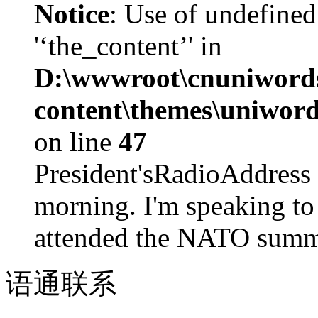
Notice
: Use of undefined
'‘the_content’' in
D:\wwwroot\cnuniword
content\themes\uniword
on line
47
President'sRadioAdd
morning. I'm speaking to
attended the NATO summit
语通
联系