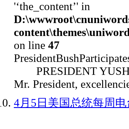
'‘the_content’' in
D:\wwwroot\cnuniword
content\themes\uniword
on line
47
PresidentBushParticipat
PRESIDENT YUSHCHEN
Mr. President, excellencie
4月5日美国总统每周电