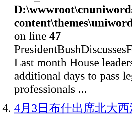
D:\wwwroot\cnuniword
content\themes\uniword
on line
47
PresidentBushDiscus
Last month House leaders
additional days to pass le
professionals ...
4月3日布什出席北大西