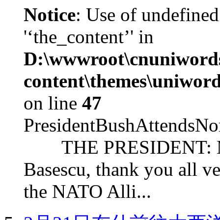
Notice
: Use of undefined
'‘the_content’' in
D:\wwwroot\cnuniword
content\themes\uniword
on line
47
PresidentBushAttendsNo
THE PRESIDENT: Mr. S
Basescu, thank you all v
the NATO Alli...