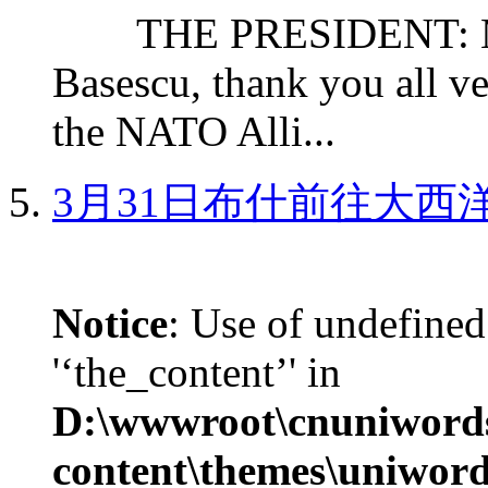
THE PRESIDENT: Mr. S
Basescu, thank you all v
the NATO Alli...
3月31日布什前往大西
Notice
: Use of undefined
'‘the_content’' in
D:\wwwroot\cnuniword
content\themes\uniword