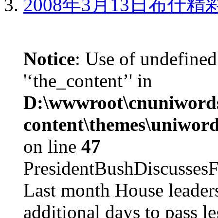
2008年3月13日布什
Notice
: Use of undefined
'‘the_content’' in
D:\wwwroot\cnuniword
content\themes\uniword
on line
47
PresidentBushDiscus
Last month House leaders
additional days to pass le