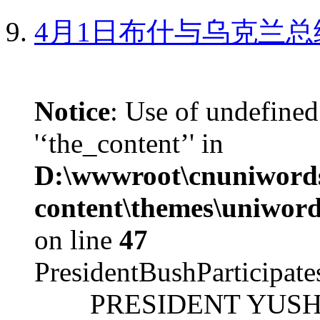
4月1日布什与乌克兰总
Notice
: Use of undefined
'‘the_content’' in
D:\wwwroot\cnuniword
content\themes\uniword
on line
47
PresidentBushParticipat
PRESIDENT YUSHCHEN