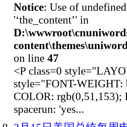
Notice
: Use of undefined
'‘the_content’' in
D:\wwwroot\cnuniword
content\themes\uniword
on line
47
<P class=0 style="LA
style="FONT-WEIGHT: b
COLOR: rgb(0,51,153); 
spacerun: 'yes...