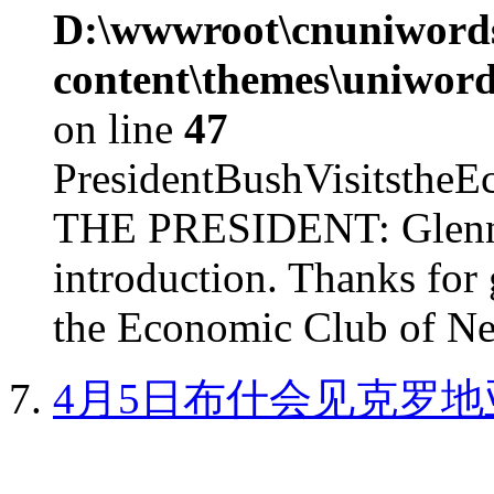
D:\wwwroot\cnuniword
content\themes\uniword
on line
47
PresidentBushVisits
THE PRESIDENT: Glenn, 
introduction. Thanks for 
the Economic Club of Ne
4月5日布什会见克罗地