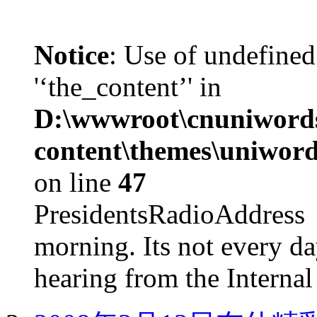
Notice
: Use of undefined
'‘the_content’' in
D:\wwwroot\cnuniword
content\themes\uniword
on line
47
PresidentsRadioAddr
morning. Its not every d
hearing from the Internal