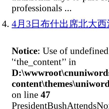
professionals ...
4月3日布什出席北大西
Notice
: Use of undefined
'‘the_content’' in
D:\wwwroot\cnuniword
content\themes\uniword
on line
47
PresidentBushAttendsNo