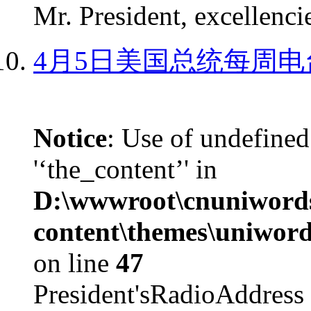
Mr. President, excellencie
4月5日美国总统每周电
Notice
: Use of undefined
'‘the_content’' in
D:\wwwroot\cnuniword
content\themes\uniword
on line
47
President'sRadioAdd