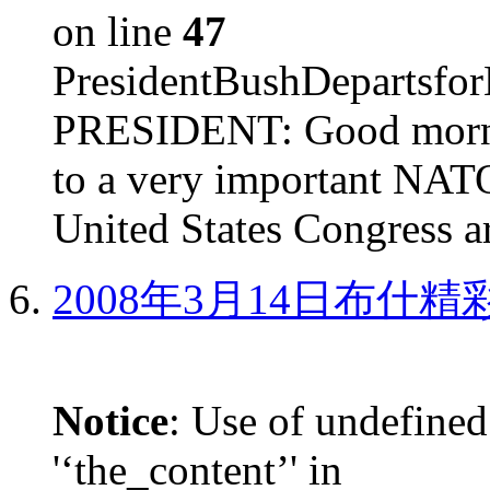
on line
47
PresidentBushDepar
PRESIDENT: Good mornin
to a very important NAT
United States Congress ar
2008年3月14日布什
Notice
: Use of undefined
'‘the_content’' in