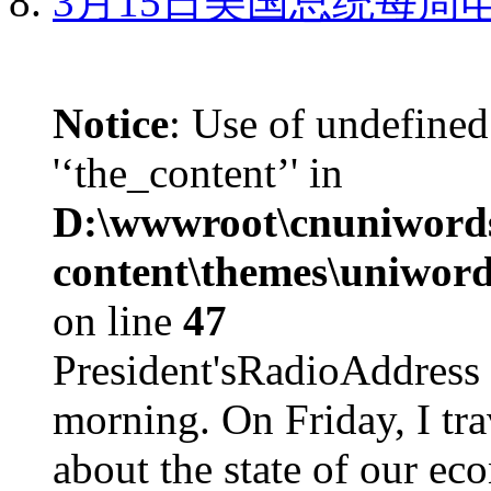
3月15日美国总统每周
Notice
: Use of undefined
'‘the_content’' in
D:\wwwroot\cnuniword
content\themes\uniword
on line
47
President'sRadioAdd
morning. On Friday, I tra
about the state of our eco