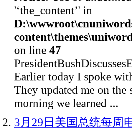
'‘the_content’' in
D:\wwwroot\cnuniword
content\themes\uniword
on line
47
PresidentBushDiscus
Earlier today I spoke w
They updated me on the s
morning we learned ...
3月29日美国总统每周