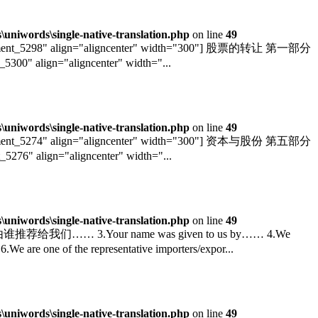
niwords\single-native-translation.php
on line
49
chment_5298" align="aligncenter" width="300"] 股票的转让 第一部分
300" align="aligncenter" width="...
niwords\single-native-translation.php
on line
49
chment_5274" align="aligncenter" width="300"] 资本与股份 第五部分
276" align="aligncenter" width="...
niwords\single-native-translation.php
on line
49
 由谁推荐给我们…… 3.Your name was given to us by…… 4.We
e of the representative importers/expor...
niwords\single-native-translation.php
on line
49