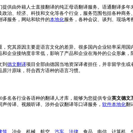
们提供由外籍人士直接翻译的纯正母语翻译服务。语通翻译多年
及政治、经济、科技和文化等各个行业，服务范围包括各种商务
翻译服务，网站和软件的
本地化
服务，各种会议、谈判、现场考
重，究其原因主要是语言文化的差异。很多国内企业轻率采用国
品和企业接纳度非常低，影响了产品和企业在海外的公众形象，
文到
德文翻译
项目全部由德国当地资深译者担任，并非留学生或
品原汁原味，符合西方语种的语言习惯。
00多名各行业各语种的翻译人才库，能够为您提供专业
英文德文
同声传译、视频听译、涉外会议翻译等口译服务，
软件本地化
翻
建筑
、冶金、机械、航空、
汽车
、
法律
、食品、电信、计算机、