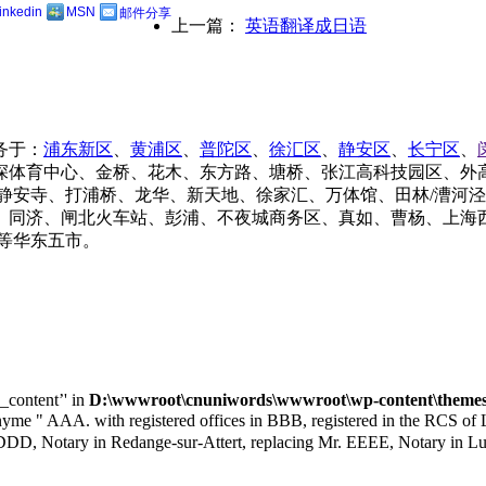
linkedin
MSN
邮件分享
上一篇：
英语翻译成日语
务于：
浦东新区
、
黄浦区
、
普陀区
、
徐汇区
、
静安区
、
长宁区
、
深体育中心、金桥、花木、东方路、塘桥、张江高科技园区、外
静安寺、打浦桥、龙华、新天地、徐家汇、万体馆、田林/漕河
同济、闸北火车站、彭浦、不夜城商务区、真如、曹杨、上海西
等华东五市。
e_content’' in
D:\wwwroot\cnuniwords\wwwroot\wp-content\themes\u
A. with registered offices in BBB, registered in the RCS of Luxe
DDD, Notary in Redange-sur-Attert, replacing Mr. EEEE, Notary in L