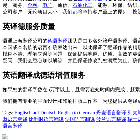
易、商务、
金融
、
电子
、通信、
石油化工
、能源、环保、纺织
公司客户，无论项目大小，我们都将坚持客户至上的原则，按
英译德服务质量
语通上海翻译公司的
德语翻译
团队是由多名外籍母语翻译、语
本国或本名族的语言准确表达出来，以此保证了翻译作品的精
模糊不清、理解失误等问题，保证提供地道、优质、高效的英
疑问，我们会悉心加以解答，并且保证修改到您满意为止。确
英语翻译成德语增值服务
如果您的翻译字数在5万字以上，且需要在短时间内完成，赶
我们拥有专业的平面设计和印刷排版工作室，为您提供从翻译
Tags:
Englisch auf Deutsch
English to German
丹麦语言翻译
列支
盟语言翻译
比利时语言翻译
法国语言翻译
波兰语言翻译
瑞士
语言翻译