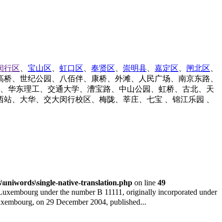
闵行区
、
宝山区
、
虹口区
、
奉贤区
、
崇明县
、
嘉定区
、
闸北区
、
高桥、世纪公园、八佰伴、康桥、外滩、人民广场、南京东路、
泾、华东理工、交通大学、漕宝路、中山公园、虹桥、古北、天
站、大华、交大闵行校区、梅陇、莘庄、七宝 、锦江乐园 、
niwords\single-native-translation.php
on line
49
mbourg under the number B 11111, originally incorporated under
uxembourg, on 29 December 2004, published...