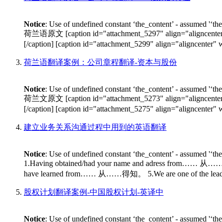
Notice
: Use of undefined constant ‘the_content’ - assumed '‘th
荷兰语原文 [caption id="attachment_5297" align="alignce
[/caption] [caption id="attachment_5299" align="aligncen
荷兰语翻译案例：公司章程翻译-资本与股份
Notice
: Use of undefined constant ‘the_content’ - assumed '‘th
荷兰文原文 [caption id="attachment_5273" align="alignce
[/caption] [caption id="attachment_5275" align="aligncen
建立业务关系沟通过程中用到的英语翻译
Notice
: Use of undefined constant ‘the_content’ - assumed '‘th
1.Having obtained/had your name and adress fro
have learned from…… 从……得知。 5.We are one of the lea
股权计划翻译案例-中国股权计划-英译中
Notice
: Use of undefined constant ‘the_content’ - assumed '‘th