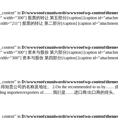
e_content’' in
D:\wwwroot\cnuniwords\wwwroot\wp-content\themes\u
nter" width="300"] 股票的转让 第五部分[/caption] [caption id="atta
ter" width="211"] 股票的转让 第二部分[/caption] [caption id="attachment_5
e_content’' in
D:\wwwroot\cnuniwords\wwwroot\wp-content\themes\u
nter" width="300"] 资本与股份 第六部分[/caption] [caption id="atta
ter" width="300"] 资本与股份 第四部分[/caption] [caption id="attachment_5
e_content’' in
D:\wwwroot\cnuniwords\wwwroot\wp-content\themes\u
m…… 从……得知贵公司的名称及地址。 2.On the recommended to us by……
ding importers/exporters of…… 我们是……进口商/出口商的排头。 6.We are on
e_content’' in
D:\wwwroot\cnuniwords\wwwroot\wp-content\themes\u