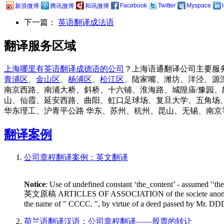
Facebook
Twitter
Myspace
新浪微博
腾讯微博
和讯微博
下一篇：
英语翻译成法语
翻译服务区域
上海哪里有英语翻译成德语的公司
？上海语通翻译公司主要服
青浦区
、
金山区
、
杨浦区
、
松江区
、陆家嘴、潍坊、洋泾、源
南京西路、南浦大桥、斜桥、十六铺、淮海路、城隍庙/豫园、
山、仙霞、延安西路、曲阳、虹口足球场、复旦大学、五角场、
华东理工、沪青平公路 华东、苏州、杭州、昆山、无锡、南京
翻译案例
公司章程翻译案例：英文翻译
Notice
: Use of undefined constant ‘the_content’ - assumed '‘th
英文原稿 ARTICLES OF ASSOCIATION of the societe anonyme " AA
the name of " CCCC. ", by virtue of a deed passed by Mr. DD
荷兰语翻译汉语：公司章程翻译——股票的转让