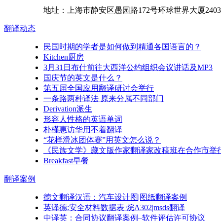
地址：
上海市
静安区
愚园路172号环球世界大厦2403
翻译
动态
民国时期的学者是如何做到精通各国语言的？
Kitchen厨房
3月31日布什前往大西洋公约组织会议讲话及MP3
国庆节的英文是什么？
第五届全国应用翻译研讨会举行
一条路两种译法 原来分属不同部门
Derivation派生
形容人性格的英语单词
朴槿惠访华用不着翻译
“花样滑冰团体赛”用英文怎么说？
《民族文学》藏文版作家翻译家改稿班在合作市举
Breakfast早餐
翻译
案例
德文翻译汉语：汽车设计图|图纸翻译案例
英译德:安全材料数据表 烷A302|msds翻译
中译英：合同协议翻译案例–软件评估许可协议