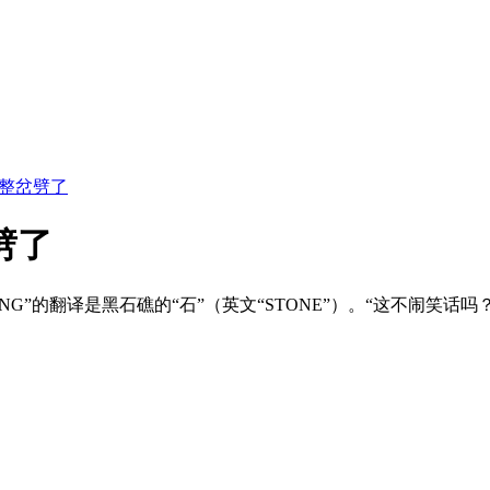
都整岔劈了
劈了
G”的翻译是黑石礁的“石”（英文“STONE”）。“这不闹笑话
。