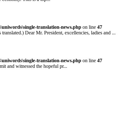
niwords\single-translation-news.php
on line
47
ted.) Dear Mr. President, excellencies, ladies and ...
niwords\single-translation-news.php
on line
47
and witnessed the hopeful pr...