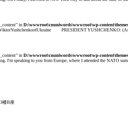
e_content’' in
D:\wwwroot\cnuniwords\wwwroot\wp-content\themes\u
identViktorYushchenkoofUkraine PRESIDENT YUSHCHENKO: (As transla
e_content’' in
D:\wwwroot\cnuniwords\wwwroot\wp-content\themes\u
 speaking to you from Europe, where I attended the NATO summit 
3楼B座