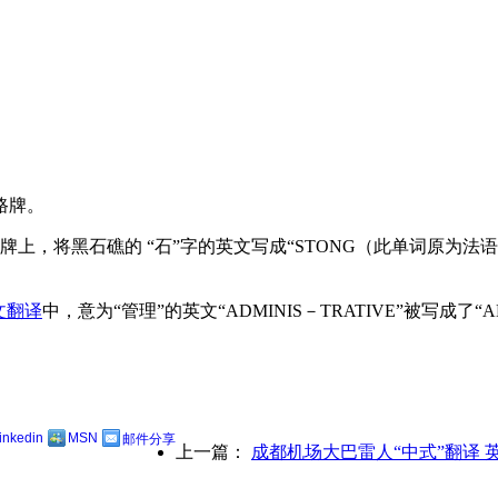
路牌。
，将黑石礁的 “石”字的英文写成“STONG（此单词原为法语词
文翻译
中，意为“管理”的英文“ADMINIS－TRATIVE”被写成了“
linkedin
MSN
邮件分享
上一篇：
成都机场大巴雷人“中式”翻译 