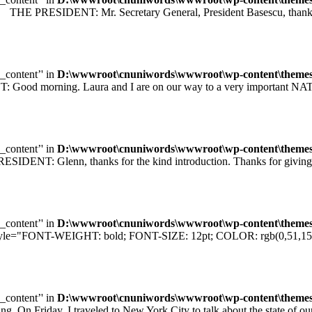
 PRESIDENT: Mr. Secretary General, President Basescu, thank you 
e_content’' in
D:\wwwroot\cnuniwords\wwwroot\wp-content\themes\u
orning. Laura and I are on our way to a very important NATO sum
e_content’' in
D:\wwwroot\cnuniwords\wwwroot\wp-content\themes\u
T: Glenn, thanks for the kind introduction. Thanks for giving me
e_content’' in
D:\wwwroot\cnuniwords\wwwroot\wp-content\themes\u
="FONT-WEIGHT: bold; FONT-SIZE: 12pt; COLOR: rgb(0,51,153); F
e_content’' in
D:\wwwroot\cnuniwords\wwwroot\wp-content\themes\u
iday, I traveled to New York City to talk about the state of our e