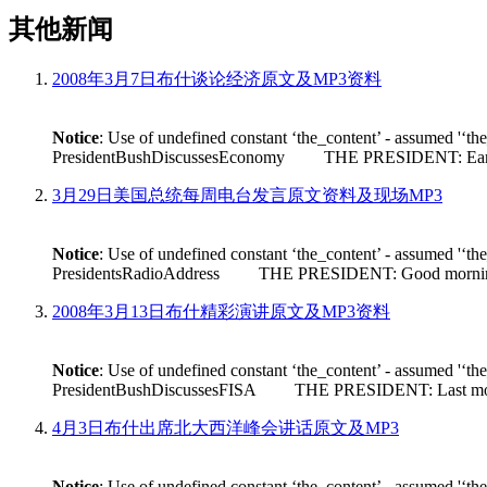
其他新闻
2008年3月7日布什谈论经济原文及MP3资料
Notice
: Use of undefined constant ‘the_content’ - assumed '‘th
PresidentBushDiscussesEconomy THE PRESIDENT: Earlier tod
3月29日美国总统每周电台发言原文资料及现场MP3
Notice
: Use of undefined constant ‘the_content’ - assumed '‘th
PresidentsRadioAddress THE PRESIDENT: Good morning. Its n
2008年3月13日布什精彩演讲原文及MP3资料
Notice
: Use of undefined constant ‘the_content’ - assumed '‘th
PresidentBushDiscussesFISA THE PRESIDENT: Last month House 
4月3日布什出席北大西洋峰会讲话原文及MP3
Notice
: Use of undefined constant ‘the_content’ - assumed '‘th