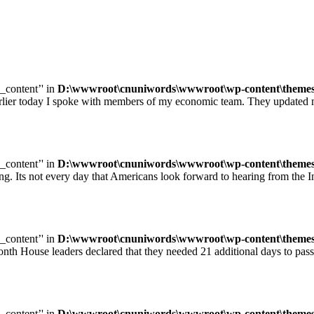
e_content’' in
D:\wwwroot\cnuniwords\wwwroot\wp-content\themes\u
ay I spoke with members of my economic team. They updated me on
e_content’' in
D:\wwwroot\cnuniwords\wwwroot\wp-content\themes\u
ot every day that Americans look forward to hearing from the Inte
e_content’' in
D:\wwwroot\cnuniwords\wwwroot\wp-content\themes\u
leaders declared that they needed 21 additional days to pass legisl
e_content’' in
D:\wwwroot\cnuniwords\wwwroot\wp-content\themes\u