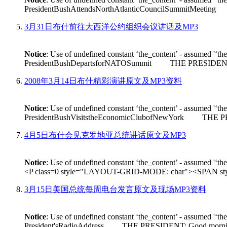
PresidentBushAttendsNorthAtlanticCouncilSummitMeeting THE
3月31日布什前往大西洋公约组织会议讲话及MP3
Notice
: Use of undefined constant ‘the_content’ - assumed '‘th
PresidentBushDepartsforNATOSummit THE PRESIDENT: Good m
2008年3月14日布什精彩演讲原文及MP3资料
Notice
: Use of undefined constant ‘the_content’ - assumed '‘th
PresidentBushVisitstheEconomicClubofNewYork THE PRESIDEN
4月5日布什会见克罗地亚总统讲话原文及MP3
Notice
: Use of undefined constant ‘the_content’ - assumed '‘th
<P class=0 style="LAYOUT-GRID-MODE: char"><SPAN style
3月15日美国总统每周电台发言原文及现场MP3资料
Notice
: Use of undefined constant ‘the_content’ - assumed '‘th
President'sRadioAddress THE PRESIDENT: Good morning. On Fr