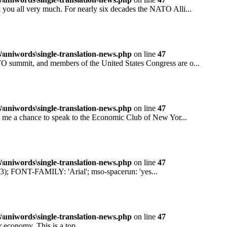
all very much. For nearly six decades the NATO Alli...
niwords\single-translation-news.php
on line
47
mit, and members of the United States Congress are o...
niwords\single-translation-news.php
on line
47
 a chance to speak to the Economic Club of New Yor...
niwords\single-translation-news.php
on line
47
ONT-FAMILY: 'Arial'; mso-spacerun: 'yes...
niwords\single-translation-news.php
on line
47
conomy. This is a top...