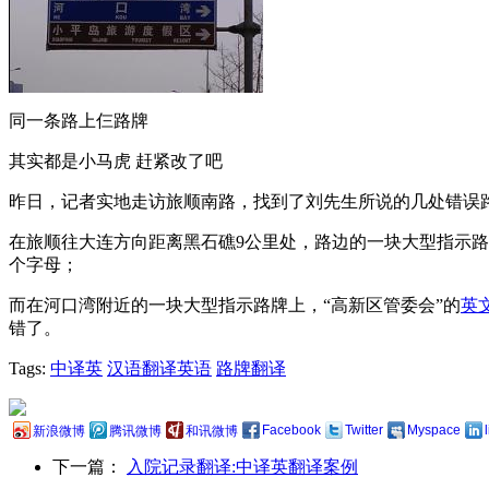
同一条路上仨路牌
其实都是小马虎 赶紧改了吧
昨日，记者实地走访旅顺南路，找到了刘先生所说的几处错误
在旅顺往大连方向距离黑石礁9公里处，路边的一块大型指示路牌上
个字母；
而在河口湾附近的一块大型指示路牌上，“高新区管委会”的
英
错了。
Tags:
中译英
汉语翻译英语
路牌翻译
Facebook
Twitter
Myspace
新浪微博
腾讯微博
和讯微博
下一篇：
入院记录翻译:中译英翻译案例