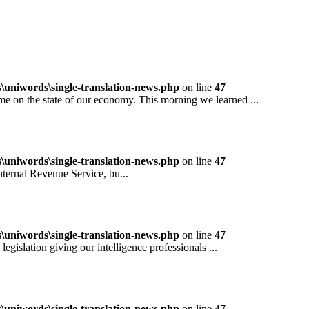
niwords\single-translation-news.php
on line
47
 the state of our economy. This morning we learned ...
niwords\single-translation-news.php
on line
47
rnal Revenue Service, bu...
niwords\single-translation-news.php
on line
47
ation giving our intelligence professionals ...
niwords\single-translation-news.php
on line
47