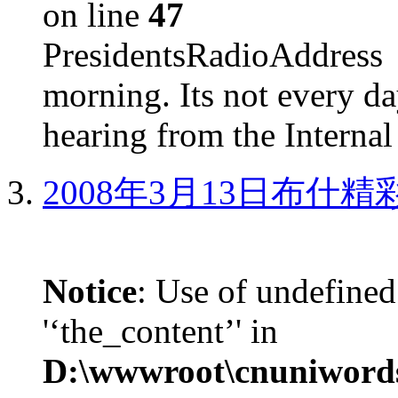
on line
47
PresidentsRadioAddr
morning. Its not every d
hearing from the Internal
2008年3月13日布什
Notice
: Use of undefined
'‘the_content’' in
D:\wwwroot\cnuniword