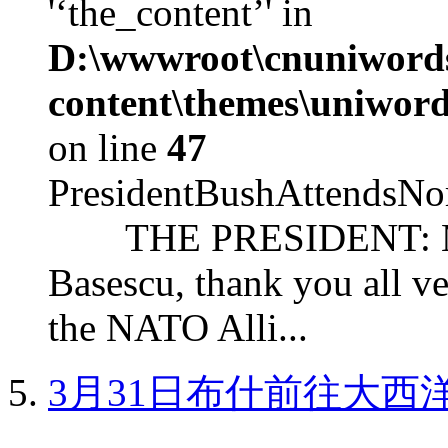
'‘the_content’' in
D:\wwwroot\cnuniword
content\themes\uniword
on line
47
PresidentBushAttendsNo
THE PRESIDENT: Mr. S
Basescu, thank you all v
the NATO Alli...
3月31日布什前往大西