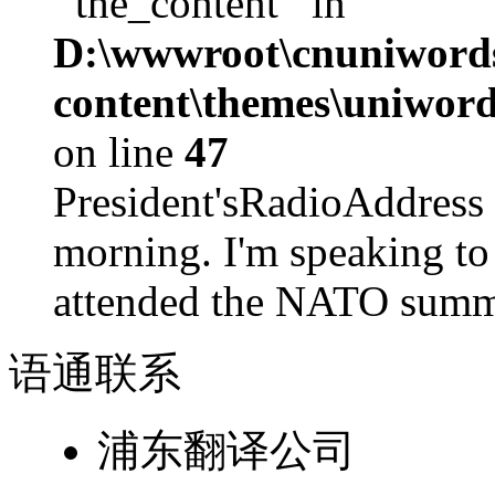
'‘the_content’' in
D:\wwwroot\cnuniword
content\themes\uniword
on line
47
President'sRadioAdd
morning. I'm speaking to
attended the NATO summit
语通
联系
浦东翻译公司