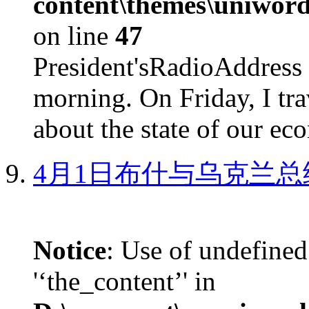
content\themes\uniword
on line
47
President'sRadioAdd
morning. On Friday, I tra
about the state of our eco
4月1日布什与乌克兰总
Notice
: Use of undefined
'‘the_content’' in