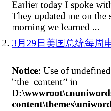
Earlier today I spoke w
They updated me on the s
morning we learned ...
3月29日美国总统每周
Notice
: Use of undefined
'‘the_content’' in
D:\wwwroot\cnuniword
content\themes\uniword