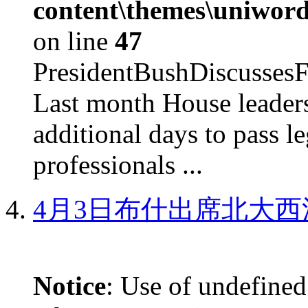
content\themes\uniword
on line
47
PresidentBushDiscus
Last month House leaders
additional days to pass le
professionals ...
4月3日布什出席北大西
Notice
: Use of undefined