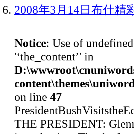
2008年3月14日布什
Notice
: Use of undefined
'‘the_content’' in
D:\wwwroot\cnuniword
content\themes\uniword
on line
47
PresidentBushVisits
THE PRESIDENT: Glenn, 