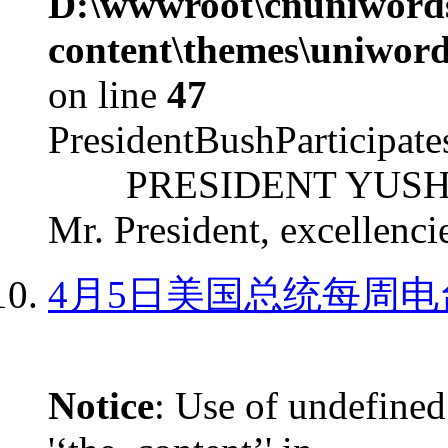
D:\wwwroot\cnuniword
content\themes\uniword
on line
47
PresidentBushParticipat
PRESIDENT YUSHCHEN
Mr. President, excellencie
4月5日美国总统每周电
Notice
: Use of undefined