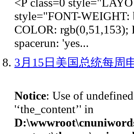
<P class=0 style="LA
style="FONT-WEIGHT: b
COLOR: rgb(0,51,153); 
spacerun: 'yes...
3月15日美国总统每周
Notice
: Use of undefined
'‘the_content’' in
D:\wwwroot\cnuniword