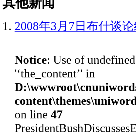
其他新闻
2008年3月7日布什谈
Notice
: Use of undefined
'‘the_content’' in
D:\wwwroot\cnuniword
content\themes\uniword
on line
47
PresidentBushDiscus