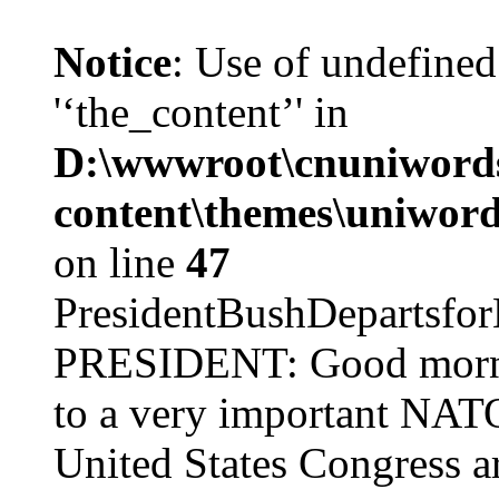
Notice
: Use of undefined
'‘the_content’' in
D:\wwwroot\cnuniword
content\themes\uniword
on line
47
PresidentBushDepar
PRESIDENT: Good mornin
to a very important NAT
United States Congress ar