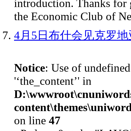
introduction. Thanks for 
the Economic Club of Ne
4月5日布什会见克罗地
Notice
: Use of undefined
'‘the_content’' in
D:\wwwroot\cnuniword
content\themes\uniword
on line
47