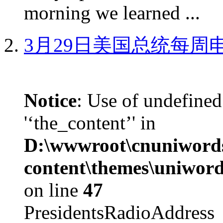
morning we learned ...
3月29日美国总统每周
Notice
: Use of undefined
'‘the_content’' in
D:\wwwroot\cnuniword
content\themes\uniword
on line
47
PresidentsRadioAddr