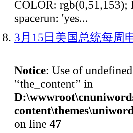
COLOR: rgb(0,51,153); 
spacerun: 'yes...
3月15日美国总统每周
Notice
: Use of undefined
'‘the_content’' in
D:\wwwroot\cnuniword
content\themes\uniword
on line
47