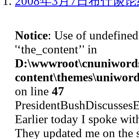
2008年3月7日布什谈
Notice
: Use of undefined
'‘the_content’' in
D:\wwwroot\cnuniword
content\themes\uniword
on line
47
PresidentBushDiscus
Earlier today I spoke w
They updated me on the s