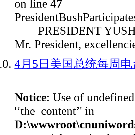
on line
47
PresidentBushParticipat
PRESIDENT YUSHCHEN
Mr. President, excellencie
4月5日美国总统每周电
Notice
: Use of undefined
'‘the_content’' in
D:\wwwroot\cnuniword