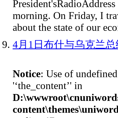
President'sRadioAdd
morning. On Friday, I tra
about the state of our eco
4月1日布什与乌克兰总
Notice
: Use of undefined
'‘the_content’' in
D:\wwwroot\cnuniword
content\themes\uniword