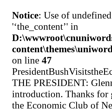
Notice
: Use of undefined
'‘the_content’' in
D:\wwwroot\cnuniword
content\themes\uniword
on line
47
PresidentBushVisits
THE PRESIDENT: Glenn, 
introduction. Thanks for 
the Economic Club of Ne