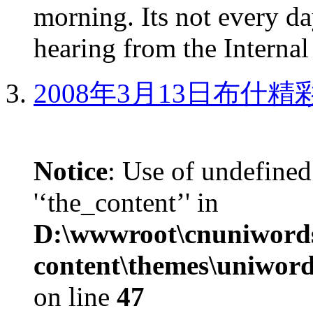
morning. Its not every d
hearing from the Internal
2008年3月13日布什
Notice
: Use of undefined
'‘the_content’' in
D:\wwwroot\cnuniword
content\themes\uniword
on line
47