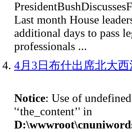
PresidentBushDiscus
Last month House leaders
additional days to pass le
professionals ...
4月3日布什出席北大西
Notice
: Use of undefined
'‘the_content’' in
D:\wwwroot\cnuniword