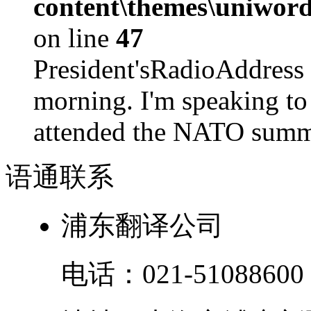
content\themes\uniword
on line
47
President'sRadioAdd
morning. I'm speaking to
attended the NATO summit
语通
联系
浦东翻译公司
电话：
021-51088600