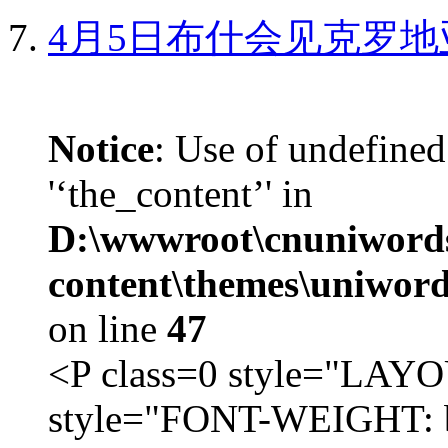
4月5日布什会见克罗地
Notice
: Use of undefined
'‘the_content’' in
D:\wwwroot\cnuniword
content\themes\uniword
on line
47
<P class=0 style="LA
style="FONT-WEIGHT: b