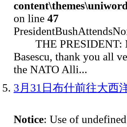
content\themes\uniword
on line
47
PresidentBushAttendsNo
THE PRESIDENT: Mr. S
Basescu, thank you all v
the NATO Alli...
3月31日布什前往大西
Notice
: Use of undefined