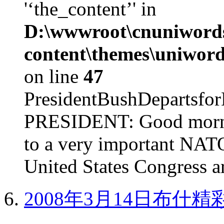
'‘the_content’' in
D:\wwwroot\cnuniword
content\themes\uniword
on line
47
PresidentBushDepar
PRESIDENT: Good mornin
to a very important NAT
United States Congress ar
2008年3月14日布什