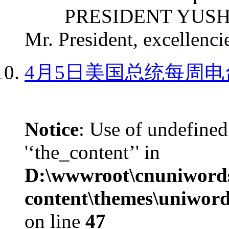
PRESIDENT YUSHCHEN
Mr. President, excellencie
4月5日美国总统每周电
Notice
: Use of undefined
'‘the_content’' in
D:\wwwroot\cnuniword
content\themes\uniword
on line
47