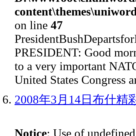
content\themes\uniword
on line
47
PresidentBushDepar
PRESIDENT: Good mornin
to a very important NAT
United States Congress ar
2008年3月14日布什
Notice
: Use of undefined