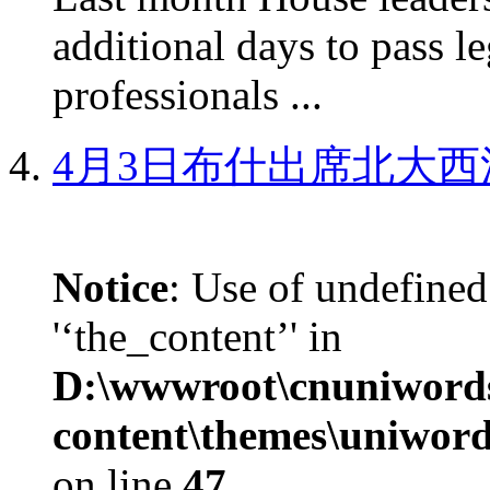
additional days to pass le
professionals ...
4月3日布什出席北大西
Notice
: Use of undefined
'‘the_content’' in
D:\wwwroot\cnuniword
content\themes\uniword
on line
47