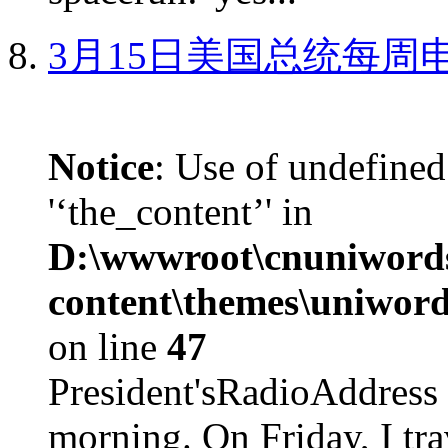
3月15日美国总统每周
Notice
: Use of undefined
'‘the_content’' in
D:\wwwroot\cnuniword
content\themes\uniword
on line
47
President'sRadioAdd
morning. On Friday, I tra