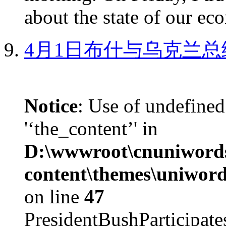
about the state of our eco
4月1日布什与乌克兰总
Notice
: Use of undefined
'‘the_content’' in
D:\wwwroot\cnuniword
content\themes\uniword
on line
47
PresidentBushParticipat