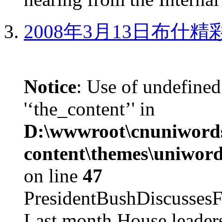
2008年3月13日布什
Notice
: Use of undefined
'‘the_content’' in
D:\wwwroot\cnuniword
content\themes\uniword
on line
47
PresidentBushDiscus
Last month House leaders