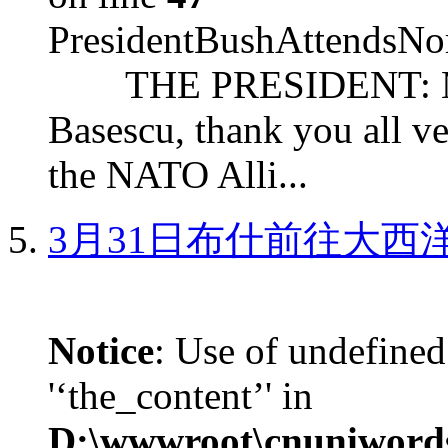
PresidentBushAttendsNo
THE PRESIDENT: Mr. S
Basescu, thank you all v
the NATO Alli...
3月31日布什前往大西
Notice
: Use of undefined
'‘the_content’' in
D:\wwwroot\cnuniword