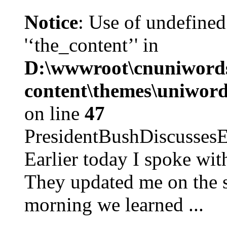
Notice
: Use of undefined
'‘the_content’' in
D:\wwwroot\cnuniword
content\themes\uniword
on line
47
PresidentBushDiscus
Earlier today I spoke w
They updated me on the s
morning we learned ...