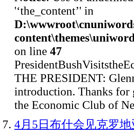
'‘the_content’' in
D:\wwwroot\cnuniword
content\themes\uniword
on line
47
PresidentBushVisits
THE PRESIDENT: Glenn, 
introduction. Thanks for 
the Economic Club of Ne
4月5日布什会见克罗地