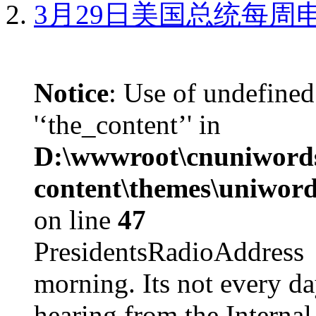
3月29日美国总统每周
Notice
: Use of undefined
'‘the_content’' in
D:\wwwroot\cnuniword
content\themes\uniword
on line
47
PresidentsRadioAddr
morning. Its not every d
hearing from the Internal