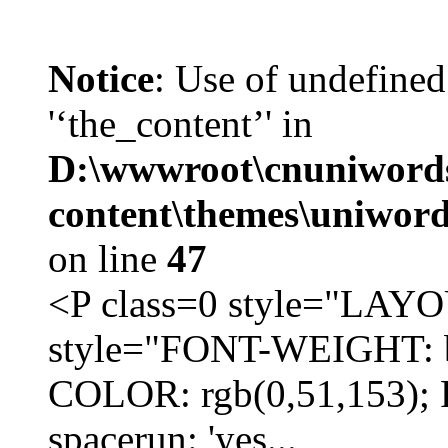
Notice
: Use of undefined
'‘the_content’' in
D:\wwwroot\cnuniword
content\themes\uniword
on line
47
<P class=0 style="LA
style="FONT-WEIGHT: b
COLOR: rgb(0,51,153); 
spacerun: 'yes...